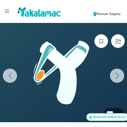
Konum Seçiniz
+0
Restorana Katkıda Bulun