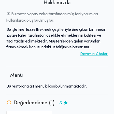
Hakkımızda
Bu metin yapay zeka tarafından müşteri yorumları
kullanılarak oluşturulmuştur.
Bu işletme, lezzetli ekmek çeşitleriyle öne çıkan bir fırındır.
Ziyaretçiler tarafından özellikle ekmeklerinin kalitesi ve
tadı takdir edilmektedir. Müşterilerden gelen yorumlar,
fırının ekmek konusundaki ustalığını ve başarısını
vurgulamaktadır. Özellikle taze ve lezzetli ekmek
Devamını Göster
arayanlar için sıkça tavsiye edilen bir durak olarak
gösterilmektedir. Bu fırın, ekmek severler için günlük
ihtiyaçlardan özel anlara kadar kaliteli ve tatmin edici
Menü
seçenekler sunmaktadır.
Bu restorana ait menü bilgisi bulunmamaktadır.
Değerlendirme (1)
3