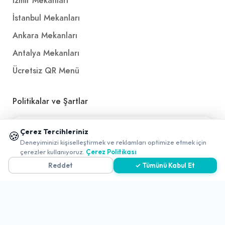
İzmir Mekanları
İstanbul Mekanları
Ankara Mekanları
Antalya Mekanları
Ücretsiz QR Menü
Politikalar ve Şartlar
Çerez Politikası
📱 Mobil uygulamamızı keşfedin!
Çerez Tercihleriniz
🍪
✖
Gizlilik Politikası
Deneyiminizi kişiselleştirmek ve reklamları optimize etmek için
0
çerezler kullanıyoruz.
Çerez Politikası
Teslimat, İptal ve İade Politikası
Reddet
✓ Tümünü Kabul Et
Kullanım Koşulları ve Hizmet Politikası
KVKK Politikası
Kişisel Verileri Aydınlatma Metni