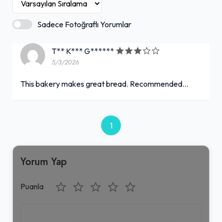
Sadece Fotoğraflı Yorumlar
T** K*** G******
5/3/2026
This bakery makes great bread. Recommended...
1
Yorum Yap
Puanla