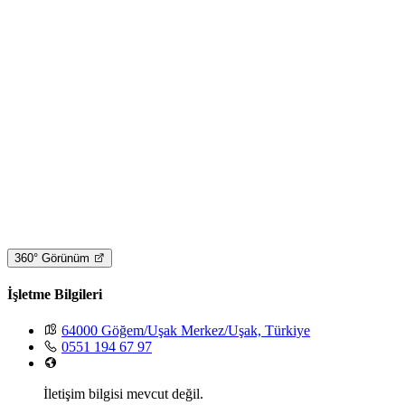
360° Görünüm
İşletme Bilgileri
64000 Göğem/Uşak Merkez/Uşak, Türkiye
0551 194 67 97
İletişim bilgisi mevcut değil.