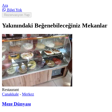
Ara
Bilgi Yok
Rezervasyon Yap
Yakınındaki Beğenebileceğiniz Mekanlar
Restaurant
Çanakkale
-
Merkez
Meze Dünyası