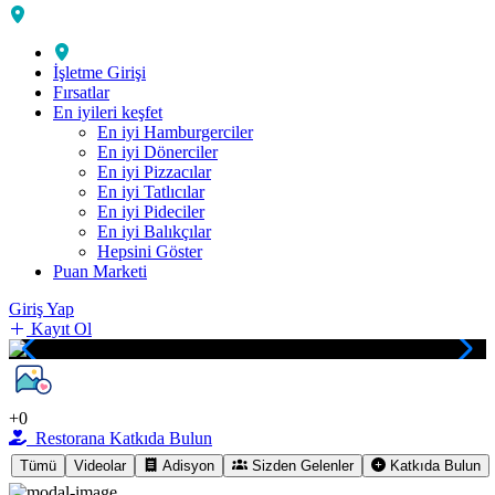
İşletme Girişi
Fırsatlar
En iyileri keşfet
En iyi Hamburgerciler
En iyi Dönerciler
En iyi Pizzacılar
En iyi Tatlıcılar
En iyi Pideciler
En iyi Balıkçılar
Hepsini Göster
Puan Marketi
Giriş Yap
Kayıt Ol
+0
Restorana Katkıda Bulun
Tümü
Videolar
Adisyon
Sizden Gelenler
Katkıda Bulun