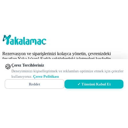
Rezervasyon ve siparişlerinizi kolayca yönetin, çevrenizdeki
fırsatları Yaka.la'yın! Farklı sektörlerdeki işletmeleri keşfedin,
değerlendirmelerle en iyi seçimleri yapın ve güvenli ödeme
🍪
Çerez Tercihleriniz
altyapımızla işlemlerinizi sorunsuzca tamamlayın. Yakalamaç fırsat
Deneyiminizi kişiselleştirmek ve reklamları optimize etmek için çerezler
rehberi, her anınıza değer katar!
kullanıyoruz.
Çerez Politikası
Reddet
✓ Tümünü Kabul Et
Fırsatları Yaka.la!
İzmir Mekanları
İstanbul Mekanları
Ankara Mekanları