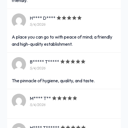
friendly.
H**** D****
5/4/2026
A place you can go to with peace of mind; a friendly
and high-quality establishment.
B***** T*****
5/4/2026
The pinnacle of hygiene, quality, and taste.
M**** T**
5/4/2026
H**** T******