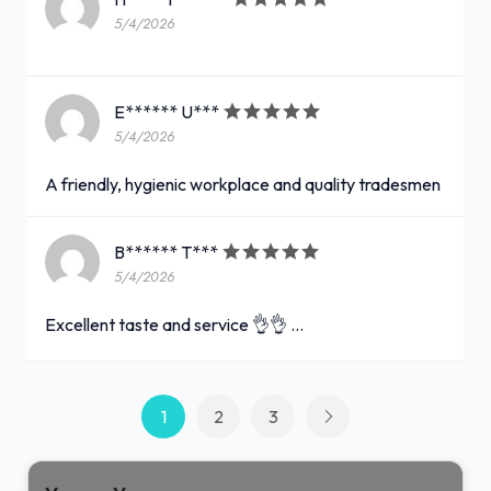
5/4/2026
E****** U***
5/4/2026
A friendly, hygienic workplace and quality tradesmen
B****** T***
5/4/2026
Excellent taste and service 👌👌 …
1
2
3