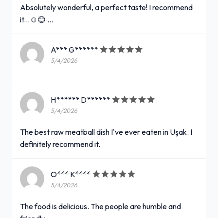
Absolutely wonderful, a perfect taste! I recommend
it...☺️😊 …
A*** G******
5/4/2026
H****** D******
5/4/2026
The best raw meatball dish I've ever eaten in Uşak. I
definitely recommend it.
O*** K****
5/4/2026
The food is delicious. The people are humble and