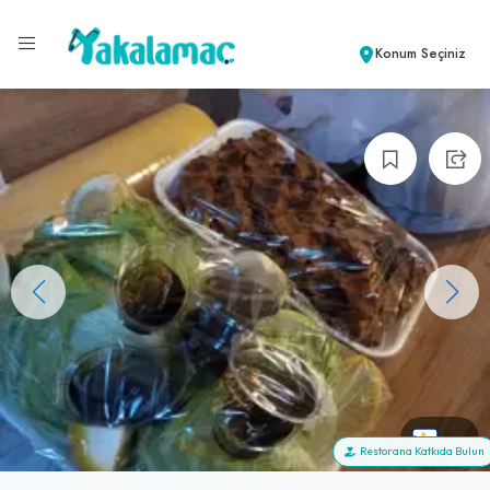
Konum Seçiniz
+7
Restorana Katkıda Bulun