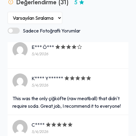
Değerlendirme (31)
5
Sadece Fotoğraflı Yorumlar
E*** Ö***
5/4/2026
K**** Y******
5/4/2026
This was the only çiğköfte (raw meatball) that didn't
require soda. Great job, I recommend it to everyone!
C****
5/4/2026