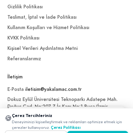
Gizlilik Politikası
Teslimat, İptal ve İade Politikası
Kullanım Koşulları ve Hizmet Politikası
KVKK Politikası
Kişisel Verileri Aydınlatma Metni
Referanslarımız
İletişim
E-Posta
iletisim@yakalamac.com.tr
Dokuz Eylül Üniversitesi Teknoparkı Adatepe Mah.
Doğuş Cad. No:207 Z İç Kapı No:1 Buca/İzmir
📱 Mobil uygulamamızı keşfedin!
Çerez Tercihleriniz
🍪
✖
Deneyiminizi kişiselleştirmek ve reklamları optimize etmek için
0
çerezler kullanıyoruz.
Çerez Politikası