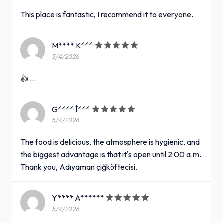
This place is fantastic, I recommend it to everyone.
M**** K***
5/4/2026
👍 …
G**** İ***
5/4/2026
The food is delicious, the atmosphere is hygienic, and
the biggest advantage is that it's open until 2:00 a.m.
Thank you, Adıyaman çiğköftecisi.
Y**** A******
5/4/2026