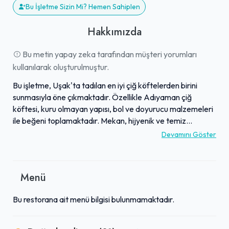
Bu İşletme Sizin Mi? Hemen Sahiplen
Hakkımızda
Bu metin yapay zeka tarafından müşteri yorumları
kullanılarak oluşturulmuştur.
Bu işletme, Uşak'ta tadılan en iyi çiğ köftelerden birini
sunmasıyla öne çıkmaktadır. Özellikle Adıyaman çiğ
köftesi, kuru olmayan yapısı, bol ve doyurucu malzemeleri
ile beğeni toplamaktadır. Mekan, hijyenik ve temiz
ortamıyla dikkat çekerken, samimi ve güler yüzlü
Devamını Göster
çalışanları hızlı ve kaliteli bir hizmet sunmaktadır.
Müşteriler, ürünlerin lezzetini, makul fiyatlarını ve doyurucu
porsiyonlarını sıkça vurgulamaktadır. Gece geç saatlere
Menü
kadar (02:00'ye kadar) açık olması önemli bir avantaj
olarak belirtilmekte ve bu yönüyle geniş bir kitleye tavsiye
Bu restorana ait menü bilgisi bulunmamaktadır.
edilmektedir.