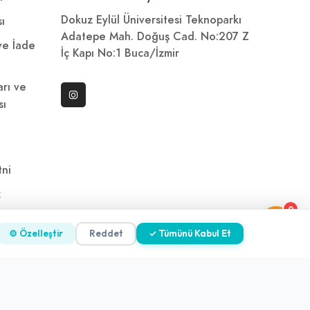
Dokuz Eylül Üniversitesi Teknoparkı
sı
Adatepe Mah. Doğuş Cad. No:207 Z
 ve İade
İç Kapı No:1 Buca/İzmir
arı ve
sı
ni
z
0
⚙ Özelleştir
Reddet
✓ Tümünü Kabul Et
2026 ©
Yakala
. All rights reserved.