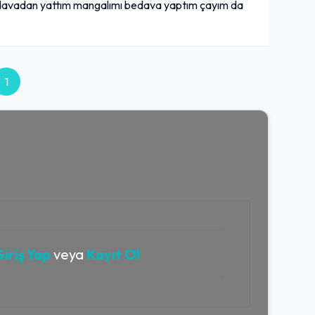
avadan yattım mangalımı bedava yaptım çayım da
1
iriş Yap
veya
Kayıt Ol