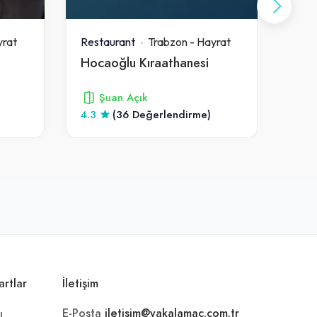
rat
Restaurant
Trabzon
-
Hayrat
Rest
Hocaoğlu Kıraathanesi
Çel
Şuan Açık
4.3
(36 Değerlendirme)
-
artlar
İletişim
E-Posta
iletisim@yakalamac.com.tr
ı