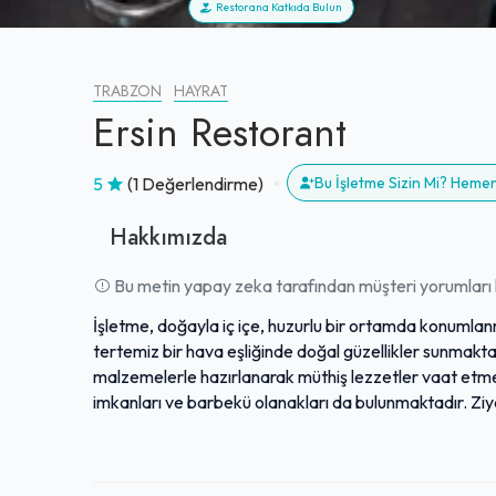
Restorana Katkıda Bulun
TRABZON
HAYRAT
Ersin Restorant
5
(1 Değerlendirme)
Bu İşletme Sizin Mi? Heme
Hakkımızda
Bu metin yapay zeka tarafından müşteri yorumları k
İşletme, doğayla iç içe, huzurlu bir ortamda konumlanm
tertemiz bir hava eşliğinde doğal güzellikler sunmak
malzemelerle hazırlanarak müthiş lezzetler vaat etme
imkanları ve barbekü olanakları da bulunmaktadır. Ziy
sunulmaktadır.