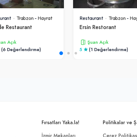
urant
Trabzon
-
Hayrat
Restaurant
Trabzon
-
Hay
e Restaurant
Ersin Restorant
an Açık
Şuan Açık
(6 Değerlendirme)
5
(1 Değerlendirme)
Fırsatları Yaka.la!
Politikalar ve Ş
İzmir Mekanları
Çerez Politikas