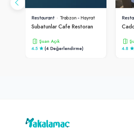
at
Restaurant
Trabzon
-
Hayrat
Resta
Subatunlar Cafe Restoran
Cadd
Şuan Açık
Şu
4.5
(4 Değerlendirme)
4.8