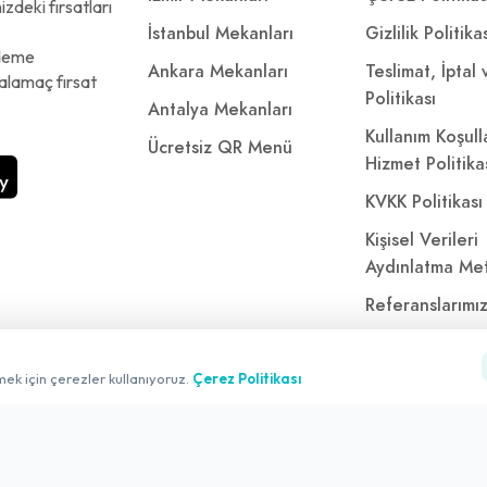
zdeki fırsatları
İstanbul Mekanları
Gizlilik Politika
ödeme
Ankara Mekanları
Teslimat, İptal
alamaç fırsat
Politikası
Antalya Mekanları
Kullanım Koşull
Ücretsiz QR Menü
Hizmet Politika
KVKK Politikası
Kişisel Verileri
Aydınlatma Met
Referanslarımı
mek için çerezler kullanıyoruz.
Çerez Politikası