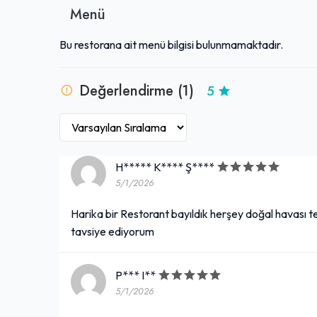
Menü
Bu restorana ait menü bilgisi bulunmamaktadır.
Değerlendirme (1)
5
H***** K**** Ş****
5/1/2026
Harika bir Restorant bayıldık herşey doğal havası 
tavsiye ediyorum
P*** I**
5/1/2026