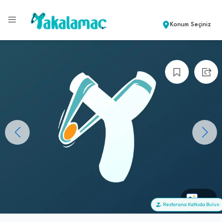
Konum Seçiniz
+0
Restorana Katkıda Bulun