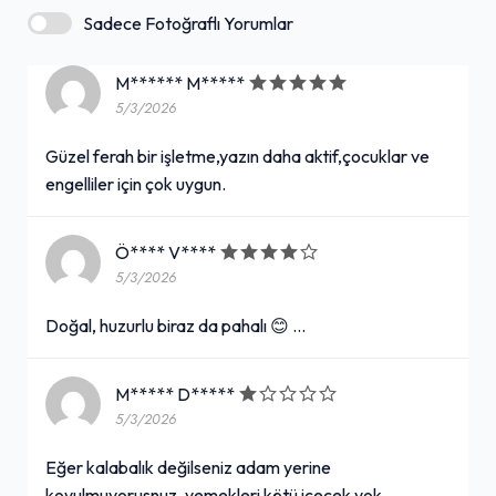
Sadece Fotoğraflı Yorumlar
M****** M*****
5/3/2026
Güzel ferah bir işletme,yazın daha aktif,çocuklar ve
engelliler için çok uygun.
Ö**** V****
5/3/2026
Doğal, huzurlu biraz da pahalı 😊 …
M***** D*****
5/3/2026
Eğer kalabalık değilseniz adam yerine
koyulmuyorusnuz, yemekleri kötü içecek yok