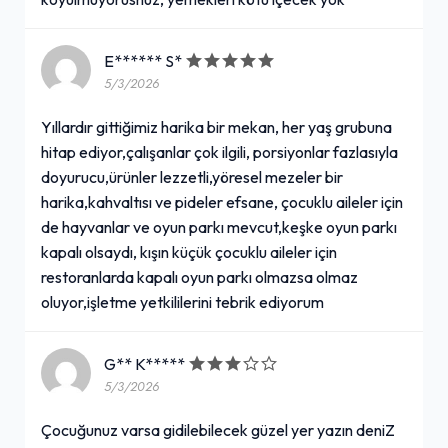
E****** S*
5/3/2026
Yıllardır gittiğimiz harika bir mekan, her yaş grubuna
hitap ediyor,çalışanlar çok ilgili, porsiyonlar fazlasıyla
doyurucu,ürünler lezzetli,yöresel mezeler bir
harika,kahvaltısı ve pideler efsane, çocuklu aileler için
de hayvanlar ve oyun parkı mevcut,keşke oyun parkı
kapalı olsaydı, kışın küçük çocuklu aileler için
restoranlarda kapalı oyun parkı olmazsa olmaz
oluyor,işletme yetkililerini tebrik ediyorum
G** K*****
5/3/2026
Çocuğunuz varsa gidilebilecek güzel yer yazın deniZ