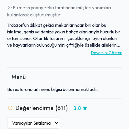
Bu metin yapay zeka tarafından müşteri yorumları
kullanılarak oluşturulmuştur.
Trabzon'un dikkat çekici mekanlarından biri olan bu
işletme, geniş ve denize yakın bahçe alanlarıyla huzurlu bir
ortam sunar. Otantik tasarımı, çocuklar için oyun alanları
ve hayvanların bulunduğu mini çiftliğiyle özellikle ailelerin
tercihi oluyor. Mekan, zengin ve doğal ürünlerle hazırlanan
Devamını Göster
kahvaltısıyla öne çıkarken, karides güveç ve kalamar
başta olmak üzere lezzetli yöresel mezeleri ve doyurucu
pideleriyle de beğeni toplar. Açık hava düğünleri ve özel
Menü
kutlamalar için ideal bir atmosfer sunan işletme, kış
aylarında butik kış bahçelerinde şömine veya soba keyfiyle
Bu restorana ait menü bilgisi bulunmamaktadır.
sıcak bir alternatif oluşturur. Misafirperver personeli ve
geniş otopark imkanlarıyla konuklarına konforlu bir
deneyim vadeden bu yer, lezzetli deniz ürünleri ve meşhur
Değerlendirme (611)
3.8
köftesiyle de bilinir.