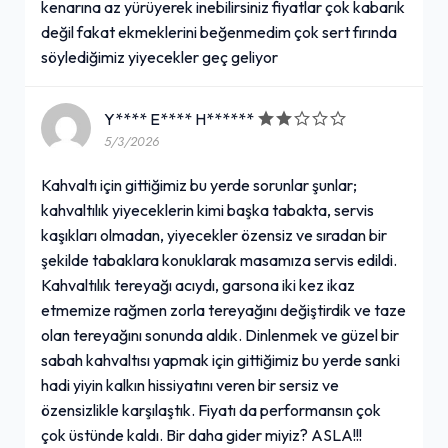
kenarına az yürüyerek inebilirsiniz fiyatlar çok kabarık
değil fakat ekmeklerini beğenmedim çok sert fırında
söylediğimiz yiyecekler geç geliyor
Y**** E**** H******
5/3/2026
Kahvaltı için gittiğimiz bu yerde sorunlar şunlar;
kahvaltılık yiyeceklerin kimi başka tabakta, servis
kaşıkları olmadan, yiyecekler özensiz ve sıradan bir
şekilde tabaklara konuklarak masamıza servis edildi.
Kahvaltılık tereyağı acıydı, garsona iki kez ikaz
etmemize rağmen zorla tereyağını değiştirdik ve taze
olan tereyağını sonunda aldık. Dinlenmek ve güzel bir
sabah kahvaltısı yapmak için gittiğimiz bu yerde sanki
hadi yiyin kalkın hissiyatını veren bir sersiz ve
özensizlikle karşılaştık. Fiyatı da performansın çok
çok üstünde kaldı. Bir daha gider miyiz? ASLA!!!