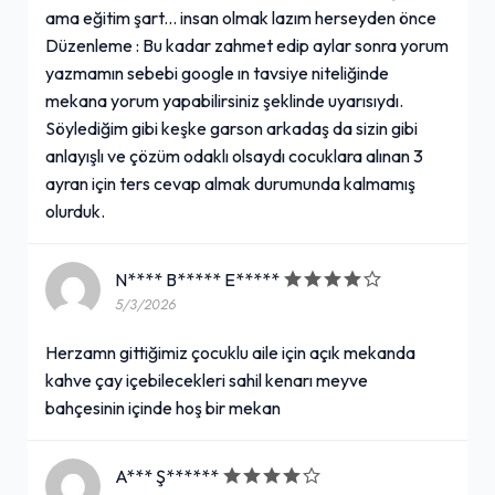
ama eğitim şart... insan olmak lazım herseyden önce
Düzenleme : Bu kadar zahmet edip aylar sonra yorum
yazmamın sebebi google ın tavsiye niteliğinde
mekana yorum yapabilirsiniz şeklinde uyarısıydı.
Söylediğim gibi keşke garson arkadaş da sizin gibi
anlayışlı ve çözüm odaklı olsaydı cocuklara alınan 3
ayran için ters cevap almak durumunda kalmamış
olurduk.
N**** B***** E*****
5/3/2026
Herzamn gittiğimiz çocuklu aile için açık mekanda
kahve çay içebilecekleri sahil kenarı meyve
bahçesinin içinde hoş bir mekan
A*** Ş******