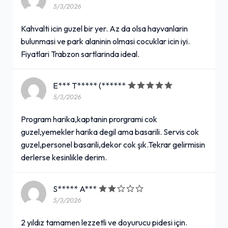
5/3/2026
Kahvalti icin guzel bir yer. Az da olsa hayvanlarin
bulunmasi ve park alaninin olmasi cocuklar icin iyi.
Fiyatlari Trabzon sartlarinda ideal.
E*** T***** (******
5/3/2026
Program harika,kaptanin prorgrami cok
guzel,yemekler harika degil ama basarili. Servis cok
guzel,personel basarili,dekor cok şık.Tekrar gelirmisin
derlerse kesinlikle derim.
S***** A***
5/3/2026
2 yıldız tamamen lezzetli ve doyurucu pidesi için.