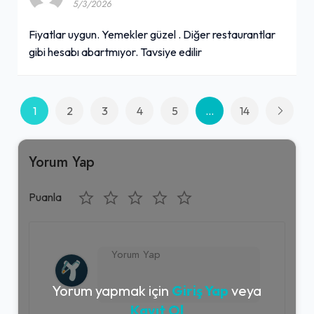
5/3/2026
Fiyatlar uygun. Yemekler güzel . Diğer restaurantlar
gibi hesabı abartmıyor. Tavsiye edilir
1
2
3
4
5
...
14
Yorum Yap
Puanla
Yorum yapmak için
Giriş Yap
veya
Kayıt Ol