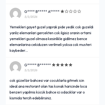
G**** B***** A*****
5/3/2026
Yemekleri gayet guzel yaprak pide yedik cok guzeldi
yanliz elemanlari gercekten cok ilgisiz oranin ortami
yemekleri guzel olmasa kesinlikle gidilmez bence
elemanlarina cekiduzen verilmeli yoksa cok musteri
kaybeder...
G***** B******
5/3/2026
cok güzel bir bahcesi var cocuklarla gitmek icin
ideal.ana restorant olan tas konak haricinde loca
benzeri yapilmis kücük bahce ici odaciklar var o
kismida tercih edebilirsiniz.