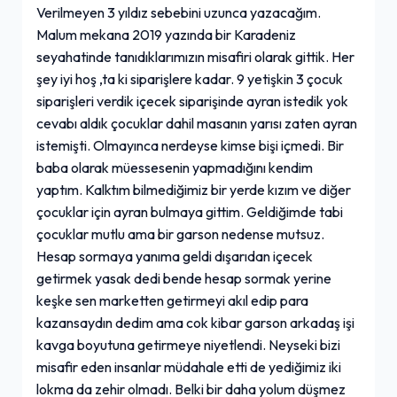
Verilmeyen 3 yıldız sebebini uzunca yazacağım.
Malum mekana 2019 yazında bir Karadeniz
seyahatinde tanıdıklarımızın misafiri olarak gittik. Her
şey iyi hoş ,ta ki siparişlere kadar. 9 yetişkin 3 çocuk
siparişleri verdik içecek siparişinde ayran istedik yok
cevabı aldık çocuklar dahil masanın yarısı zaten ayran
istemişti. Olmayınca nerdeyse kimse bişi içmedi. Bir
baba olarak müessesenin yapmadığını kendim
yaptım. Kalktım bilmediğimiz bir yerde kızım ve diğer
çocuklar için ayran bulmaya gittim. Geldiğimde tabi
çocuklar mutlu ama bir garson nedense mutsuz.
Hesap sormaya yanıma geldi dışarıdan içecek
getirmek yasak dedi bende hesap sormak yerine
keşke sen marketten getirmeyi akıl edip para
kazansaydın dedim ama cok kibar garson arkadaş işi
kavga boyutuna getirmeye niyetlendi. Neyseki bizi
misafir eden insanlar müdahale etti de yediğimiz iki
lokma da zehir olmadı. Belki bir daha yolum düşmez