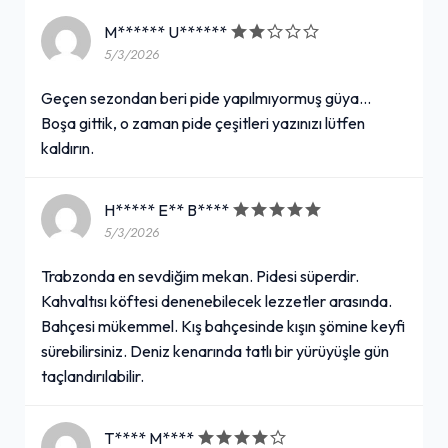
M****** U******
5/3/2026
Geçen sezondan beri pide yapılmıyormuş güya...
Boşa gittik, o zaman pide çeşitleri yazınızı lütfen
kaldırın.
H***** E** B****
5/3/2026
Trabzonda en sevdiğim mekan. Pidesi süperdir.
Kahvaltısı köftesi denenebilecek lezzetler arasında.
Bahçesi mükemmel. Kış bahçesinde kışın şömine keyfi
sürebilirsiniz. Deniz kenarında tatlı bir yürüyüşle gün
taçlandırılabilir.
T**** M****