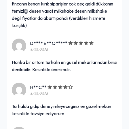
fincanın kenarı kırık siparişler çok geç geldi dükkanın
temizliği desen vasat milkshake desen milkshake
değil fiyatlar da abartı pahalı (verdikleri hizmete
karşılık)
D**** E** Ö*****
4/30/2026
Harika bir ortam turhalın en güzel mekanlarından birisi
denilebilir. Kesinlikle önerimdir.
H** C**
4/30/2026
Turhalda gidip deneyimleyeceginiz en güzel mekan
kesinlikle tavsiye ediyorum