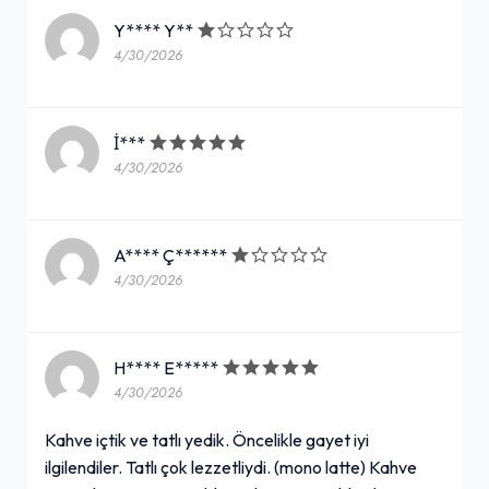
Y**** Y**
4/30/2026
İ***
4/30/2026
A**** Ç******
4/30/2026
H**** E*****
4/30/2026
Kahve içtik ve tatlı yedik. Öncelikle gayet iyi
ilgilendiler. Tatlı çok lezzetliydi. (mono latte) Kahve