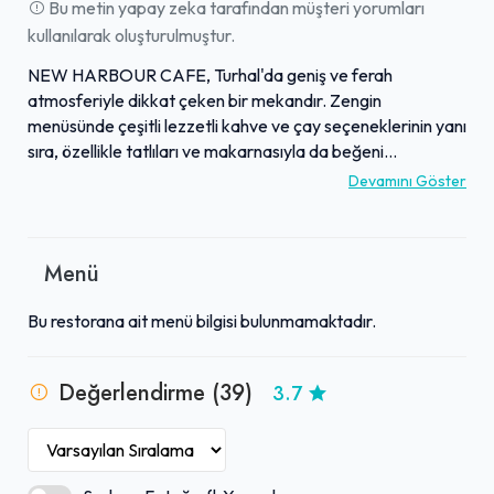
Bu metin yapay zeka tarafından müşteri yorumları
kullanılarak oluşturulmuştur.
NEW HARBOUR CAFE, Turhal'da geniş ve ferah
atmosferiyle dikkat çeken bir mekandır. Zengin
menüsünde çeşitli lezzetli kahve ve çay seçeneklerinin yanı
sıra, özellikle tatlıları ve makarnasıyla da beğeni
toplamaktadır. İşletme, güler yüzlü ve ilgili personeliyle
Devamını Göster
tanınırken, kaliteli hizmet anlayışıyla keyifli bir deneyim
sunar. Mekan, zaman zaman düzenlediği canlı müzik
etkinlikleriyle de ziyaretçilerine eğlenceli anlar
Menü
yaşatmaktadır. Bu özellikleriyle NEW HARBOUR CAFE,
Turhal'da keyifli bir buluşma noktası olarak öne
Bu restorana ait menü bilgisi bulunmamaktadır.
çıkmaktadır.
Değerlendirme (39)
3.7