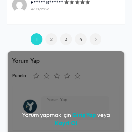
F***** B******
4/30/2026
1
2
3
4
Yorum Yap
Puanla
Yorum yapmak için
Giriş Yap
veya
Kayıt Ol