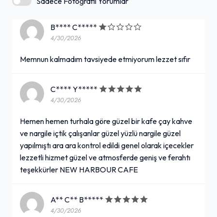
Sadece Fotoğraflı Yorumlar
B**** C*****
4/30/2026
Memnun kalmadım tavsiyede etmiyorum lezzet sıfır
C**** Y*****
4/30/2026
Hemen hemen turhala göre güzel bir kafe çay kahve
ve nargile içtik çalışanlar güzel yüzlü nargile güzel
yapılmıştı ara ara kontrol edildi genel olarak içecekler
lezzetli hizmet güzel ve atmosferde geniş ve ferahtı
teşekkürler NEW HARBOUR CAFE
A** C** B*****
4/30/2026