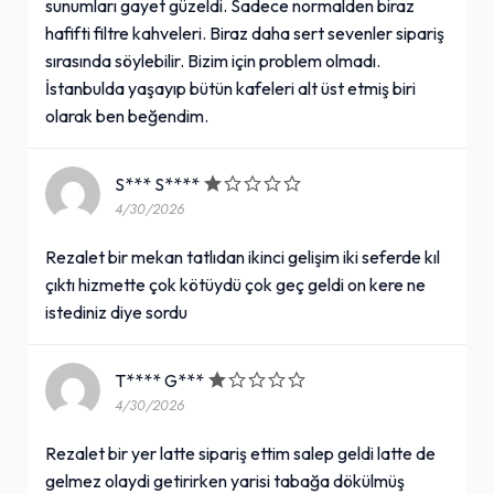
sunumları gayet güzeldi. Sadece normalden biraz
hafifti filtre kahveleri. Biraz daha sert sevenler sipariş
sırasında söylebilir. Bizim için problem olmadı.
İstanbulda yaşayıp bütün kafeleri alt üst etmiş biri
olarak ben beğendim.
S*** S****
4/30/2026
Rezalet bir mekan tatlıdan ikinci gelişim iki seferde kıl
çıktı hizmette çok kötüydü çok geç geldi on kere ne
istediniz diye sordu
T**** G***
4/30/2026
Rezalet bir yer latte sipariş ettim salep geldi latte de
gelmez olaydi getirirken yarisi tabağa dökülmüş