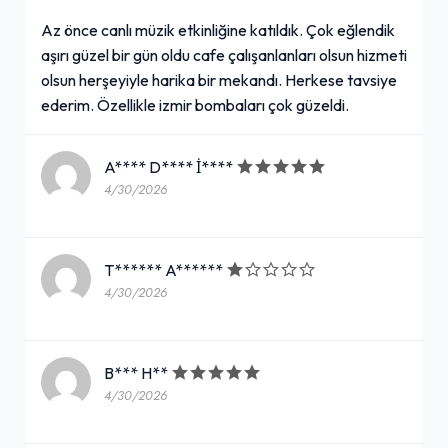
Az önce canlı müzik etkinliğine katıldık. Çok eğlendik
aşırı güzel bir gün oldu cafe çalışanlanları olsun hizmeti
olsun herşeyiyle harika bir mekandı. Herkese tavsiye
ederim. Özellikle izmir bombaları çok güzeldi.
A**** D**** İ****
4/30/2026
T****** A******
4/30/2026
B*** H**
4/30/2026