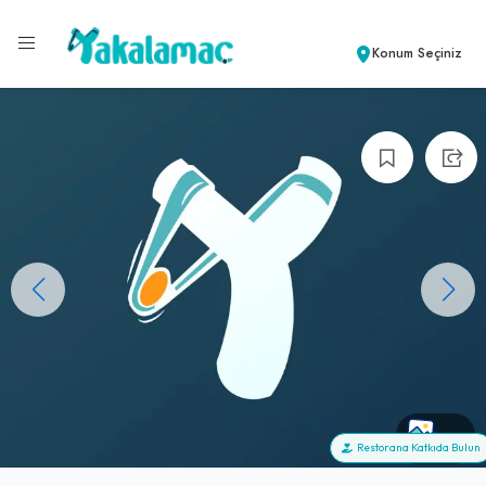
Konum Seçiniz
+0
Restorana Katkıda Bulun