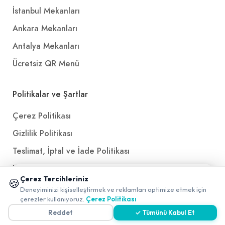
İstanbul Mekanları
Ankara Mekanları
Antalya Mekanları
Ücretsiz QR Menü
Politikalar ve Şartlar
Çerez Politikası
Gizlilik Politikası
Teslimat, İptal ve İade Politikası
Kullanım Koşulları ve Hizmet Politikası
📱 Mobil uygulamamızı keşfedin!
Çerez Tercihleriniz
🍪
KVKK Politikası
✖
Deneyiminizi kişiselleştirmek ve reklamları optimize etmek için
0
çerezler kullanıyoruz.
Çerez Politikası
Kişisel Verileri Aydınlatma Metni
Reddet
✓ Tümünü Kabul Et
Referanslarımız