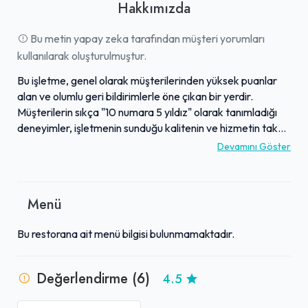
Hakkımızda
Bu metin yapay zeka tarafından müşteri yorumları
kullanılarak oluşturulmuştur.
Bu işletme, genel olarak müşterilerinden yüksek puanlar
alan ve olumlu geri bildirimlerle öne çıkan bir yerdir.
Müşterilerin sıkça "10 numara 5 yıldız" olarak tanımladığı
deneyimler, işletmenin sunduğu kalitenin ve hizmetin takdir
edildiğini göstermektedir. Genel değerlendirmelerde "çok
Devamını Göster
iyi" olarak nitelendirilmesi, misafir memnuniyetine verilen
önemin bir göstergesidir. Yüksek standartlardaki hizmet
anlayışı, büyük ölçüde olumlu geri dönüşlerle
Menü
desteklenmektedir. Ziyaretçilerine genel olarak keyifli ve
tatmin edici bir deneyim sunmayı hedefleyen bu işletme,
Bu restorana ait menü bilgisi bulunmamaktadır.
müşteri beğenisini kazanma konusunda başarılı bir profil
çizmektedir.
Değerlendirme (6)
4.5