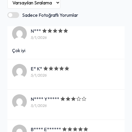
Sadece Fotoğraflı Yorumlar
N***
5/1/2026
Çok iyi
E* K*
5/1/2026
N**** Y*****
5/1/2026
B**** E******