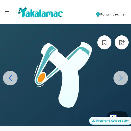
Konum Seçiniz
+0
Restorana Katkıda Bulun