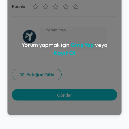
Puanla
Yorum yapmak için
Giriş Yap
veya
Kayıt Ol
Fotoğraf Yükle