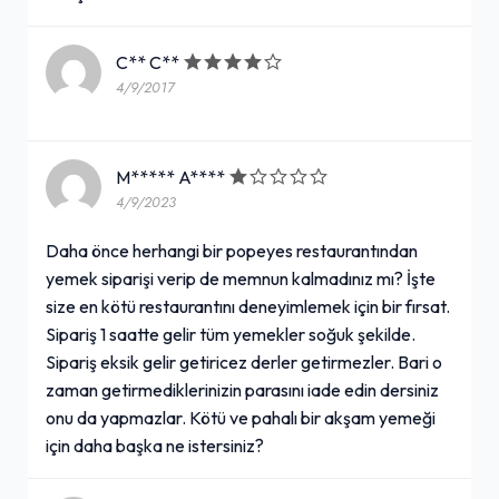
C** C**
4/9/2017
M***** A****
4/9/2023
Daha önce herhangi bir popeyes restaurantından
yemek siparişi verip de memnun kalmadınız mı? İşte
size en kötü restaurantını deneyimlemek için bir fırsat.
Sipariş 1 saatte gelir tüm yemekler soğuk şekilde.
Sipariş eksik gelir getiricez derler getirmezler. Bari o
zaman getirmediklerinizin parasını iade edin dersiniz
onu da yapmazlar. Kötü ve pahalı bir akşam yemeği
için daha başka ne istersiniz?