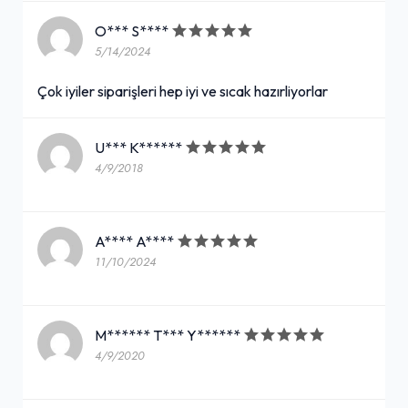
O*** S****
5/14/2024
Çok iyiler siparişleri hep iyi ve sıcak hazırliyorlar
U*** K******
4/9/2018
A**** A****
11/10/2024
M****** T*** Y******
4/9/2020