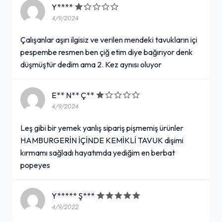
Y****
4/9/2024
Çalışanlar aşırı ilgisiz ve verilen mendeki tavukların içi
pespembe resmen ben çiğ etim diye bağırıyor denk
düşmüştür dedim ama 2. Kez aynısı oluyor
E** N** Ç**
4/9/2024
Leş gibi bir yemek yanlış sipariş pişmemiş ürünler
HAMBURGERİN İÇİNDE KEMİKLİ TAVUK dişimi
kırmamı sağladı hayatımda yediğim en berbat
popeyes
Y***** Ş***
4/9/2022