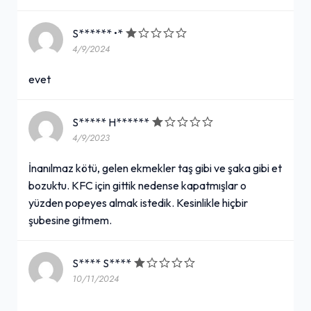
S****** •*
4/9/2024
evet
S***** H******
4/9/2023
İnanılmaz kötü, gelen ekmekler taş gibi ve şaka gibi et
bozuktu. KFC için gittik nedense kapatmışlar o
yüzden popeyes almak istedik. Kesinlikle hiçbir
şubesine gitmem.
S**** S****
10/11/2024