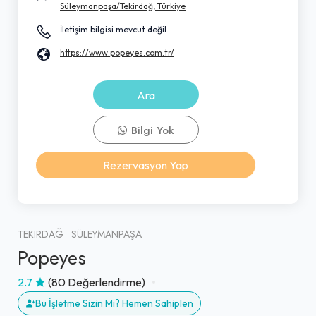
Süleymanpaşa/Tekirdağ, Türkiye
İletişim bilgisi mevcut değil.
https://www.popeyes.com.tr/
Ara
Bilgi Yok
Rezervasyon Yap
TEKIRDAĞ
SÜLEYMANPAŞA
Popeyes
2.7
(80 Değerlendirme)
Bu İşletme Sizin Mi? Hemen Sahiplen