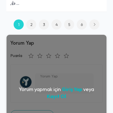
,👍 …
1
2
3
4
5
6
Yorum Yap
Puanla
Yorum yapmak için
Giriş Yap
veya
Kayıt Ol