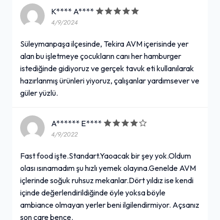
K**** A****
4/9/2024
Süleymanpaşa ilçesinde, Tekira AVM içerisinde yer
alan bu işletmeye çocukların canı her hamburger
istediğinde gidiyoruz ve gerçek tavuk eti kullanılarak
hazırlanmış ürünleri yiyoruz, çalışanlar yardımsever ve
güler yüzlü.
A****** E****
4/9/2022
Fast food işte.Standart.Yaoacak bir şey yok.Oldum
olası ısınamadım şu hızlı yemek olayına.Genelde AVM
içlerinde soğuk ruhsuz mekanlar.Dört yıldız ise kendi
içinde değerlendirildiğinde öyle yoksa böyle
ambiance olmayan yerler beni ilgilendirmiyor. Açsanız
son çare bence.