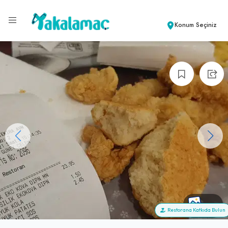
Konum Seçiniz
+15
Restorana Katkıda Bulun