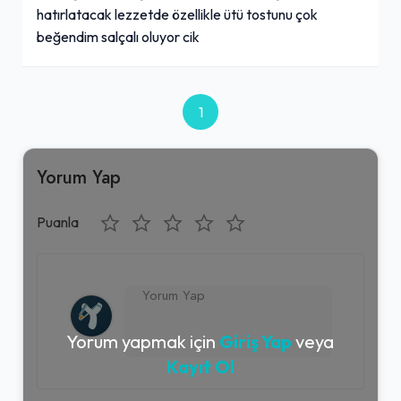
hatırlatacak lezzetde özellikle ütü tostunu çok
beğendim salçalı oluyor cik
1
Yorum Yap
Puanla
Yorum yapmak için
Giriş Yap
veya
Kayıt Ol