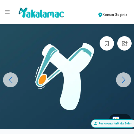
Konum Seçiniz
+0
Restorana Katkıda Bulun