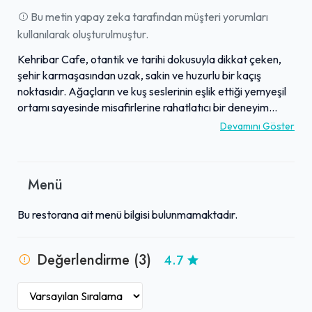
Bu metin yapay zeka tarafından müşteri yorumları
kullanılarak oluşturulmuştur.
Kehribar Cafe, otantik ve tarihi dokusuyla dikkat çeken,
şehir karmaşasından uzak, sakin ve huzurlu bir kaçış
noktasıdır. Ağaçların ve kuş seslerinin eşlik ettiği yemyeşil
ortamı sayesinde misafirlerine rahatlatıcı bir deneyim
sunar. Mekan, zengin menüsünde ev yemeği tadındaki
Devamını Göster
lezzetleriyle nostaljik bir yolculuk vaat eder; özellikle
Ayvalık tostu, ütü tostu ve çeşitli ev yapımı gözleme
seçenekleri yoğun ilgi görmektedir. Doğal ve doyurucu
Menü
kahvaltılarıyla da öne çıkan işletme, sıcak yaz günlerinde
dahi serin ve samimi bir atmosfer sunar. Gizli konumu ve
Bu restorana ait menü bilgisi bulunmamaktadır.
güler yüzlü hizmetiyle ziyaretçilerine keyifli anlar yaşatan
Kehribar Cafe, kaliteli ürünleri ve otantik ruhuyla tavsiye
edilmektedir.
Değerlendirme (3)
4.7