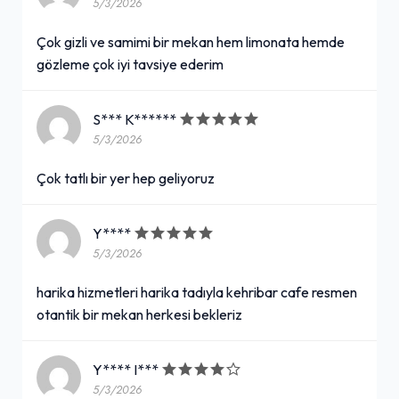
5/3/2026
Çok gizli ve samimi bir mekan hem limonata hemde
gözleme çok iyi tavsiye ederim
S*** K******
5/3/2026
Çok tatlı bir yer hep geliyoruz
Y****
5/3/2026
harika hizmetleri harika tadıyla kehribar cafe resmen
otantik bir mekan herkesi bekleriz
Y**** I***
5/3/2026