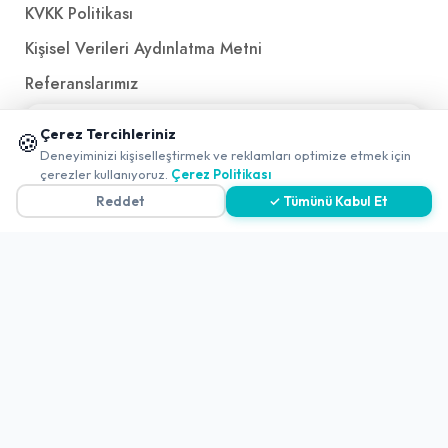
KVKK Politikası
Kişisel Verileri Aydınlatma Metni
Referanslarımız
📱 Mobil uygulamamızı keşfedin!
Çerez Tercihleriniz
🍪
İletişim
✖
Deneyiminizi kişiselleştirmek ve reklamları optimize etmek için
0
çerezler kullanıyoruz.
Çerez Politikası
E-Posta
iletisim@yakalamac.com.tr
Reddet
✓ Tümünü Kabul Et
Dokuz Eylül Üniversitesi Teknoparkı Adatepe Mah.
Doğuş Cad. No:207 Z İç Kapı No:1 Buca/İzmir