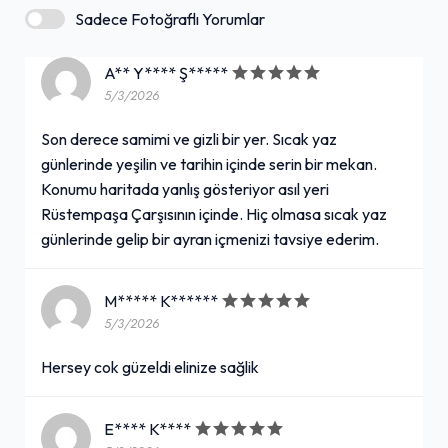
Sadece Fotoğraflı Yorumlar
A** Y**** Ş*****
5/3/2026
Son derece samimi ve gizli bir yer. Sıcak yaz
günlerinde yeşilin ve tarihin içinde serin bir mekan.
Konumu haritada yanlış gösteriyor asıl yeri
Rüstempaşa Çarşısının içinde. Hiç olmasa sıcak yaz
günlerinde gelip bir ayran içmenizi tavsiye ederim.
M***** K******
5/3/2026
Hersey cok güzeldi elinize sağlik
E**** K****