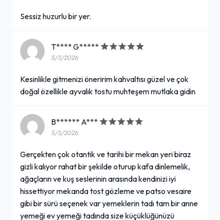
Sessiz huzurlu bir yer.
T**** G*****
5/3/2026
Kesinlikle gitmenizi öneririm kahvaltısı güzel ve çok
doğal özellikle ayvalık tostu muhteşem mutlaka gidin
B****** A***
5/3/2026
Gerçekten çok otantik ve tarihi bir mekan yeri biraz
gizli kalıyor rahat bir şekilde oturup kafa dinlemelik,
ağaçların ve kuş seslerinin arasında kendinizi iyi
hissettiyor mekanda tost gözleme ve patso vesaire
gibi bir sürü seçenek var yemeklerin tadı tam bir anne
yemeği ev yemeği tadında size küçüklüğünüzü