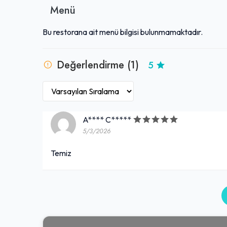
Menü
Bu restorana ait menü bilgisi bulunmamaktadır.
Değerlendirme (1)
5
A**** C*****
5/3/2026
Temiz