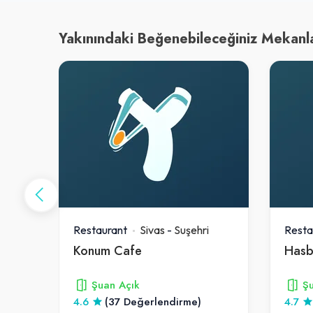
Yakınındaki Beğenebileceğiniz Mekanl
Restaurant
Sivas
-
Suşehri
Resta
Konum Cafe
Hasb
Şuan Açık
Şu
4.6
(37 Değerlendirme)
4.7