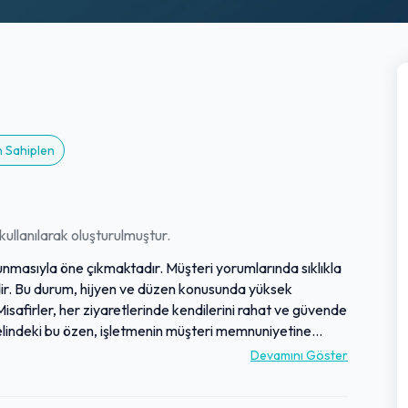
n Sahiplen
ullanılarak oluşturulmuştur.
 sunmasıyla öne çıkmaktadır. Müşteri yorumlarında sıklıkla
dir. Bu durum, hijyen ve düzen konusunda yüksek
safirler, her ziyaretlerinde kendilerini rahat ve güvende
elindeki bu özen, işletmenin müşteri memnuniyetine
r. Böylece, ziyaretçilere her zaman güvenilir ve keyifli
Devamını Göster