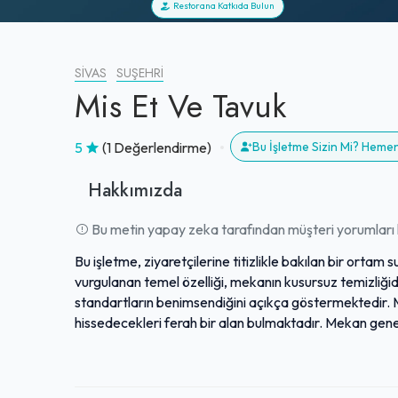
Restorana Katkıda Bulun
SIVAS
SUŞEHRI
Mis Et Ve Tavuk
5
(1 Değerlendirme)
Bu İşletme Sizin Mi? Heme
Hakkımızda
Bu metin yapay zeka tarafından müşteri yorumları k
Bu işletme, ziyaretçilerine titizlikle bakılan bir ortam
vurgulanan temel özelliği, mekanın kusursuz temizliği
standartların benimsendiğini açıkça göstermektedir. Mi
hissedecekleri ferah bir alan bulmaktadır. Mekan gen
verdiği önemi ve profesyonel yaklaşımını yansıtmaktadı
bir deneyim sunulmaktadır.