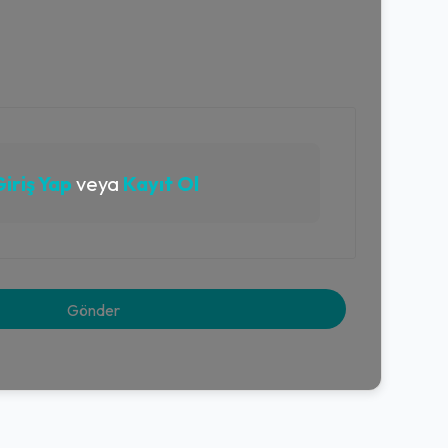
iriş Yap
veya
Kayıt Ol