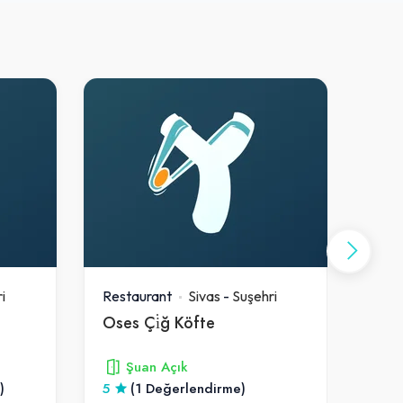
i
Restaurant
Sivas
-
Suşehri
Rest
Oses Çi̇ğ Köfte
Gül
Şuan Açık
)
5
(1 Değerlendirme)
-