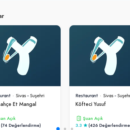
ar
urant
Sivas
-
Suşehri
Restaurant
Sivas
-
Suşehr
ahçe Et Mangal
Köfteci Yusuf
an Açık
Şuan Açık
(74 Değerlendirme)
3.3
(426 Değerlendirme