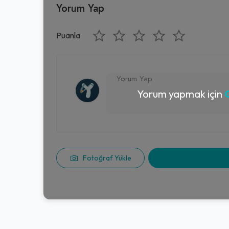
Yorum Yap
Puanla
Yorum yapmak için
G
Fotoğraf Yükle