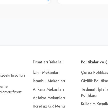
Fırsatları Yaka.la!
Politikalar ve Ş
İzmir Mekanları
Çerez Politikas
zdeki fırsatları
İstanbul Mekanları
Gizlilik Politika
ödeme
Ankara Mekanları
Teslimat, İptal
alamaç fırsat
Politikası
Antalya Mekanları
Kullanım Koşull
Ücretsiz QR Menü