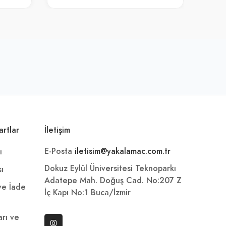
artlar
İletişim
E-Posta
iletisim@yakalamac.com.tr
ı
Dokuz Eylül Üniversitesi Teknoparkı
sı
Adatepe Mah. Doğuş Cad. No:207 Z
 ve İade
İç Kapı No:1 Buca/İzmir
arı ve