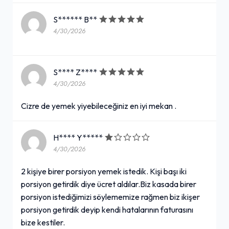
S****** B**
4/30/2026
S**** Z****
4/30/2026
Cizre de yemek yiyebileceğiniz en iyi mekan .
H**** Y*****
4/30/2026
2 kişiye birer porsiyon yemek istedik. Kişi başı iki
porsiyon getirdik diye ücret aldılar.Biz kasada birer
porsiyon istediğimizi söylememize rağmen biz ikişer
porsiyon getirdik deyip kendi hatalarının faturasını
bize kestiler.