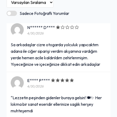
Sadece Fotoğraflı Yorumlar
N****** D****
4/30/2026
Sa arkadaşlar cizre otogarda yolculuk yapıcaktım
adana ile ciğer siparişi verdim akşamına vardığım
yerde hemen acile kaldırıldım zehirlenmişim.
Yiyeceğinize ve içeceğinize dikkat edin arkadaşlar
E**** P****
4/30/2026
“Lezzetin peşinden gidenler buraya gelsin! 🍽️✨ Her
lokma bir sanat eseridir ellerinize saglık herşey
muhteşemdi