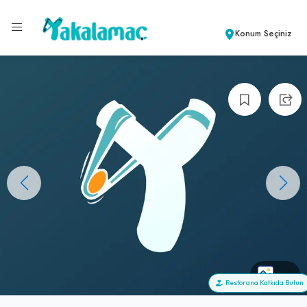
Konum Seçiniz
+0
Restorana Katkıda Bulun