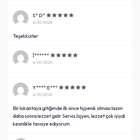
S* D*
4/30/2026
Teşekkürler
İ******
4/30/2026
Y**** E***
4/30/2026
Bir lokantaya gitiğimde ilk önce hijyenik olması lazım
daha sonra lezzet gelir Servis,hijyen, lezzet çok iyiydi
kesinlikle tavsiye ediyorum