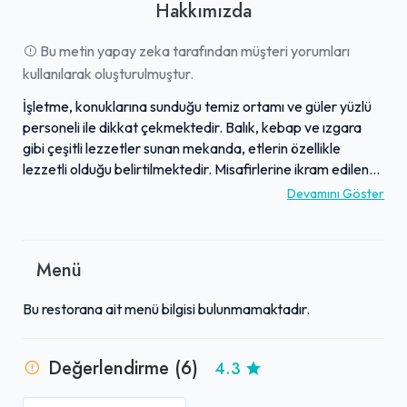
Hakkımızda
Bu metin yapay zeka tarafından müşteri yorumları
kullanılarak oluşturulmuştur.
İşletme, konuklarına sunduğu temiz ortamı ve güler yüzlü
personeli ile dikkat çekmektedir. Balık, kebap ve ızgara
gibi çeşitli lezzetler sunan mekanda, etlerin özellikle
lezzetli olduğu belirtilmektedir. Misafirlerine ikram edilen
mezeler ve çorbalar, deneyimi zenginleştiren detaylar
Devamını Göster
arasındadır. Her lokmanın bir sanat eseri olarak
tanımlandığı yemekler, genel olarak "muazzam" ve
"muhteşem" olarak nitelendirilmektedir. Uygun fiyat
Menü
politikasıyla da öne çıkan işletme, birçok ziyaretçinin
"favori mekanı" haline gelmiş, lezzetin peşinden gidenler
Bu restorana ait menü bilgisi bulunmamaktadır.
için tavsiye edilen bir durak olarak görülmektedir.
Değerlendirme (6)
4.3