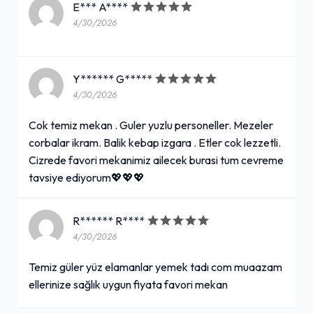
E*** A****
4/30/2026
Y****** G*****
4/30/2026
Cok temiz mekan . Guler yuzlu personeller. Mezeler
corbalar ikram. Balik kebap izgara . Etler cok lezzetli.
Cizrede favori mekanimiz ailecek burasi tum cevreme
tavsiye ediyorum💖💖💖
R****** R****
4/30/2026
Temiz güler yüz elamanlar yemek tadı com muaazam
ellerinize sağlık uygun fiyata favori mekan