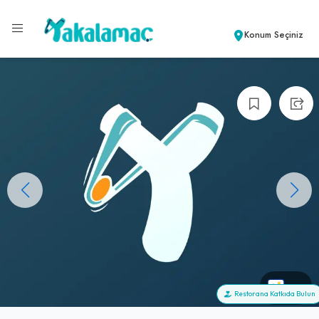
Konum Seçiniz
+0
Restorana Katkıda Bulun