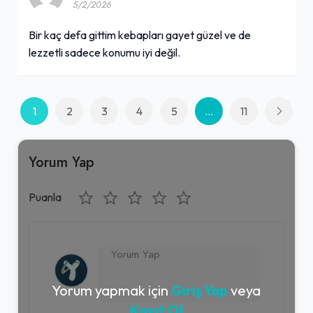
5/2/2026
Bir kaç defa gittim kebapları gayet güzel ve de
lezzetli sadece konumu iyi değil.
1
2
3
4
5
...
11
Yorum Yap
Puanla
Yorum yapmak için
Giriş Yap
veya
Kayıt Ol