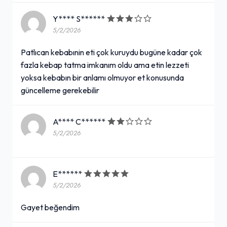
Y**** S******
5/2/2026
Patlıcan kebabınin eti çok kuruydu bugüne kadar çok
fazla kebap tatma imkanım oldu ama etin lezzeti
yoksa kebabın bir anlamı olmuyor et konusunda
güncelleme gerekebilir
A**** C******
5/2/2026
E******
5/2/2026
Gayet beğendim