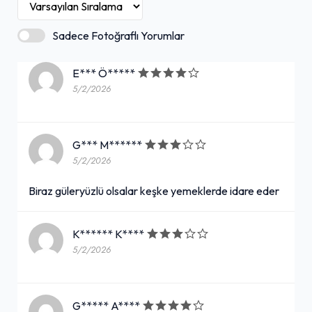
Sadece Fotoğraflı Yorumlar
E*** Ö*****
5/2/2026
G*** M******
5/2/2026
Biraz güleryüzlü olsalar keşke yemeklerde idare eder
K****** K****
5/2/2026
G***** A****