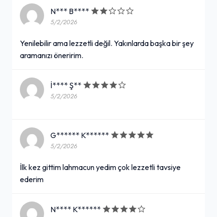
N*** B****
5/2/2026
Yenilebilir ama lezzetli değil. Yakınlarda başka bir şey
aramanızı öneririm.
İ**** Ş**
5/2/2026
G****** K******
5/2/2026
İlk kez gittim lahmacun yedim çok lezzetli tavsiye
ederim
N**** K******