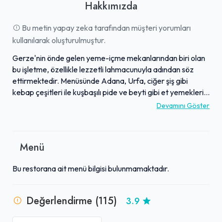
Hakkımızda
Bu metin yapay zeka tarafından müşteri yorumları
kullanılarak oluşturulmuştur.
Gerze'nin önde gelen yeme-içme mekanlarından biri olan
bu işletme, özellikle lezzetli lahmacunuyla adından söz
ettirmektedir. Menüsünde Adana, Urfa, ciğer şiş gibi
kebap çeşitleri ile kuşbaşılı pide ve beyti gibi et yemekleri
de misafirlerin beğenisine sunulmaktadır. Yoğunluğa
Devamını Göster
rağmen hızlı servisi ve ilgili personeliyle dikkat çeken
restoran, misafirlerine keyifli bir yemek deneyimi
yaşatmayı amaçlamaktadır. Fiyat performans açısından
Menü
Gerze'de iyi bir alternatif olarak gösterilen mekan,
doyurucu ve kaliteli lezzetleriyle öne çıkmaktadır. Hem
Bu restorana ait menü bilgisi bulunmamaktadır.
yerel halk hem de ziyaretçiler tarafından kebap ve pide
için sıkça tercih edilen bir adres olarak konumlanmaktadır.
Değerlendirme (115)
3.9