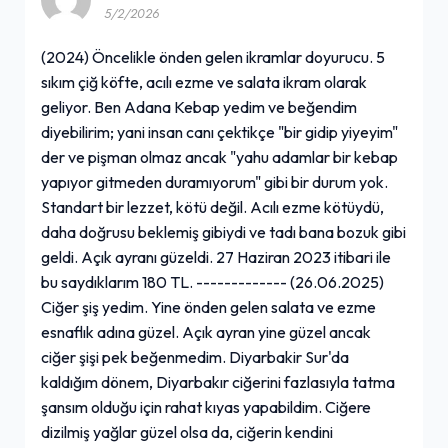
5/2/2026
(2024) Öncelikle önden gelen ikramlar doyurucu. 5
sıkım çiğ köfte, acılı ezme ve salata ikram olarak
geliyor. Ben Adana Kebap yedim ve beğendim
diyebilirim; yani insan canı çektikçe "bir gidip yiyeyim"
der ve pişman olmaz ancak "yahu adamlar bir kebap
yapıyor gitmeden duramıyorum" gibi bir durum yok.
Standart bir lezzet, kötü değil. Acılı ezme kötüydü,
daha doğrusu beklemiş gibiydi ve tadı bana bozuk gibi
geldi. Açık ayranı güzeldi. 27 Haziran 2023 itibari ile
bu saydıklarım 180 TL. ------------- (26.06.2025)
Ciğer şiş yedim. Yine önden gelen salata ve ezme
esnaflık adına güzel. Açık ayran yine güzel ancak
ciğer şişi pek beğenmedim. Diyarbakir Sur'da
kaldığım dönem, Diyarbakır ciğerini fazlasıyla tatma
şansım olduğu için rahat kıyas yapabildim. Ciğere
dizilmiş yağlar güzel olsa da, ciğerin kendini