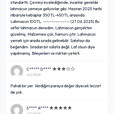
standarttı. Çevreyi incelediğimde, insanlar genelde
lahmacun yemeye geliyorlar gibi. Haziran 2025 tarihi
itibariyle kebaplar 350TL-450TL arasında.
Lahmacun 100TL. --------------- (27.06.2025) Bu
sefer lahmacun denedim. Lahmacun gerçekten
güzelmiş. Malzemesi çok, hamuru çıtır. Lahmacun
yemek için arada sırada gelinebilir. Salatayı da
beğendim. Sıradan bir salata değil. Laf olsun diye
yapılmamış. Bileşenleri ve miktarı yeterli.
C***** D****
5/2/2026
Pahalı bir yer. Verdiğim paraya değer diyecek lezzet
de yok.
S**** A****
5/2/2026