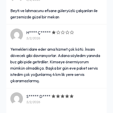
Beyti ve lahmacunu efsane güleryüzlü çalışanları ile
gerzemizde güzel bir mekan
H**** Ç*****
5/2/2026
Yemekleri idare eder ama hizmet çok kötü. İnsanı
dövecek gibi davranıyorlar. Adana söyledim yanında
buz gibi pide getirdiler. Kimseye önermiyorum
mümkün olmadıkça. Başka bir gün eve paket servis
istedim çok yoğunlarmış 4 km lik yere servis
çıkaramazlarmış.
S***** D****
5/2/2026