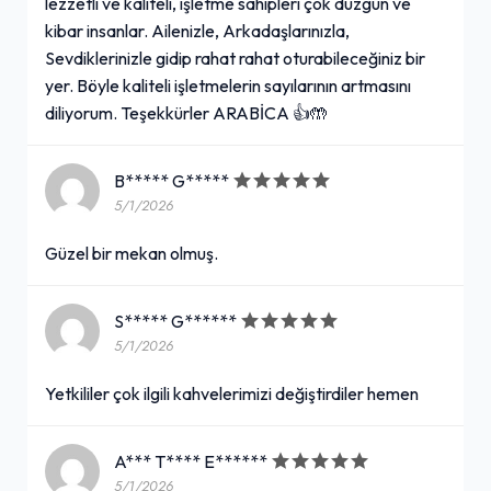
lezzetli ve kaliteli, işletme sahipleri çok düzgün ve
kibar insanlar. Ailenizle, Arkadaşlarınızla,
Sevdiklerinizle gidip rahat rahat oturabileceğiniz bir
yer. Böyle kaliteli işletmelerin sayılarının artmasını
diliyorum. Teşekkürler ARABİCA 👍🤲
B***** G*****
5/1/2026
Güzel bir mekan olmuş.
S***** G******
5/1/2026
Yetkililer çok ilgili kahvelerimizi değiştirdiler hemen
A*** T**** E******
5/1/2026