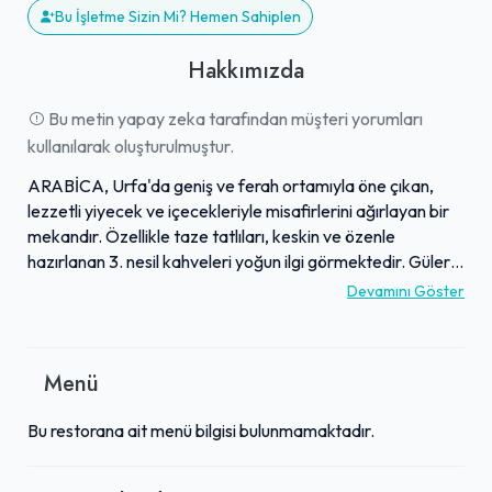
Bu İşletme Sizin Mi? Hemen Sahiplen
Hakkımızda
Bu metin yapay zeka tarafından müşteri yorumları
kullanılarak oluşturulmuştur.
ARABİCA, Urfa'da geniş ve ferah ortamıyla öne çıkan,
lezzetli yiyecek ve içecekleriyle misafirlerini ağırlayan bir
mekandır. Özellikle taze tatlıları, keskin ve özenle
hazırlanan 3. nesil kahveleri yoğun ilgi görmektedir. Güler
yüzlü ve ilgili çalışanlarıyla kaliteli hizmet sunan işletme,
Devamını Göster
nezih atmosferiyle aileler ve arkadaşlar için rahat bir
buluşma noktasıdır. Çocuklar için oyun alanı da bulunan
ARABİCA, özel gün organizasyonlarına da destek
Menü
vermektedir. Kaliteli ürünleri, zengin menüsü ve
misafirperverliği ile ARABİCA, keyifli vakit geçirmek
Bu restorana ait menü bilgisi bulunmamaktadır.
isteyenlerin tercihidir.