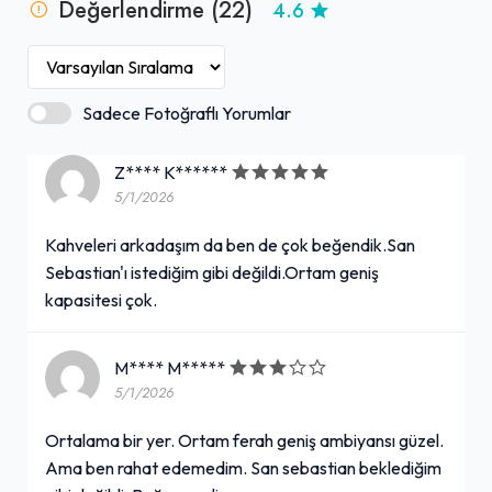
Değerlendirme (22)
4.6
Sadece Fotoğraflı Yorumlar
Z**** K******
5/1/2026
Kahveleri arkadaşım da ben de çok beğendik.San
Sebastian'ı istediğim gibi değildi.Ortam geniş
kapasitesi çok.
M**** M*****
5/1/2026
Ortalama bir yer. Ortam ferah geniş ambiyansı güzel.
Ama ben rahat edemedim. San sebastian beklediğim