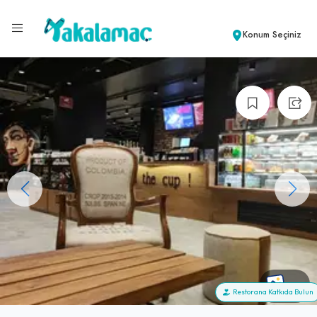
Konum Seçiniz
+5
Restorana Katkıda Bulun