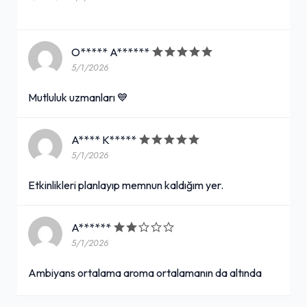
O***** A******
5/1/2026
Mutluluk uzmanları 💙
A**** K*****
5/1/2026
Etkinlikleri planlayıp memnun kaldığım yer.
A******
5/1/2026
Ambiyans ortalama aroma ortalamanın da altında