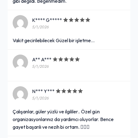
gibi değildi. Beğenmedim.
K**** G*****
5/1/2026
Vakit gecirilebilecek Güzel bir işletme...
A** A***
5/1/2026
N*** Y***
5/1/2026
Çalışanlar, güler yüzlü ve ilgililer.. Özel gün
organizasyonlarınız da yardımcı oluyorlar. Bence
gayet başarılı ve nezih bi ortam. 💁🏻‍♀️