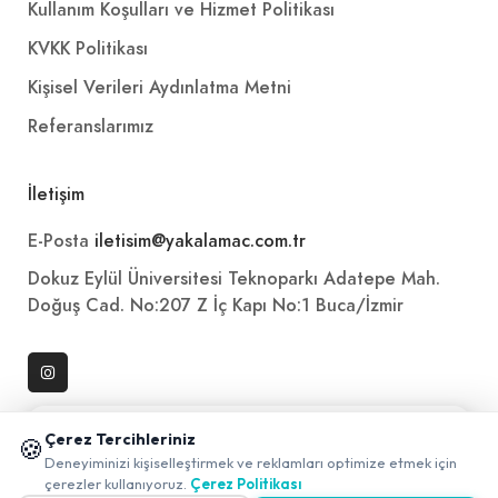
Kullanım Koşulları ve Hizmet Politikası
KVKK Politikası
Kişisel Verileri Aydınlatma Metni
Referanslarımız
İletişim
E-Posta
iletisim@yakalamac.com.tr
Dokuz Eylül Üniversitesi Teknoparkı Adatepe Mah.
Doğuş Cad. No:207 Z İç Kapı No:1 Buca/İzmir
📱 Mobil uygulamamızı keşfedin!
Çerez Tercihleriniz
🍪
✖
Deneyiminizi kişiselleştirmek ve reklamları optimize etmek için
0
çerezler kullanıyoruz.
Çerez Politikası