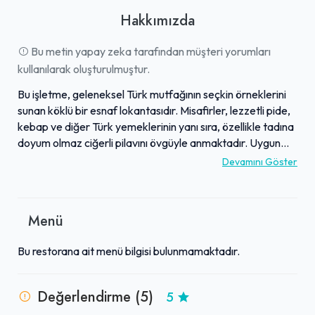
Hakkımızda
Bu metin yapay zeka tarafından müşteri yorumları
kullanılarak oluşturulmuştur.
Bu işletme, geleneksel Türk mutfağının seçkin örneklerini
sunan köklü bir esnaf lokantasıdır. Misafirler, lezzetli pide,
kebap ve diğer Türk yemeklerinin yanı sıra, özellikle tadına
doyum olmaz ciğerli pilavını övgüyle anmaktadır. Uygun
fiyatlı menü seçenekleri ve cazip tabldot fırsatları sunarak
Devamını Göster
bütçe dostu bir deneyim vaat eder. Samimi, güler yüzlü
personeli ve üstün hizmet kalitesiyle konuklarına sıcak bir
atmosfer sunulmaktadır. İşletmenin temizliği de müşteriler
Menü
tarafından sıkça vurgulanan bir diğer önemli özelliğidir.
Geleneksel lezzetleri, kaliteli hizmeti ve uygun fiyatları bir
Bu restorana ait menü bilgisi bulunmamaktadır.
araya getiren bu mekan, ziyaretçilerin tekrar gelmek
istediği, tavsiye edilen bir duraktır.
Değerlendirme (5)
5