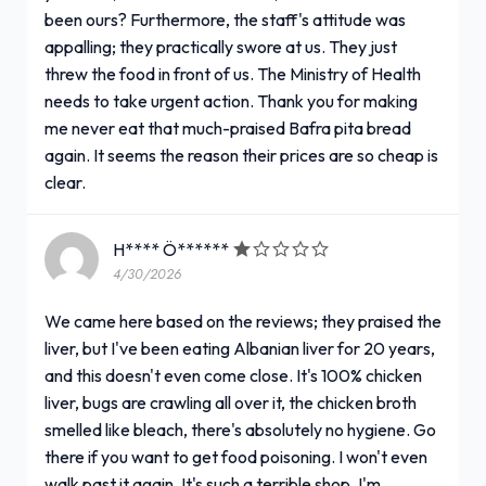
been ours? Furthermore, the staff's attitude was
appalling; they practically swore at us. They just
threw the food in front of us. The Ministry of Health
needs to take urgent action. Thank you for making
me never eat that much-praised Bafra pita bread
again. It seems the reason their prices are so cheap is
clear.
H**** Ö******
4/30/2026
We came here based on the reviews; they praised the
liver, but I've been eating Albanian liver for 20 years,
and this doesn't even come close. It's 100% chicken
liver, bugs are crawling all over it, the chicken broth
smelled like bleach, there's absolutely no hygiene. Go
there if you want to get food poisoning. I won't even
walk past it again. It's such a terrible shop. I'm