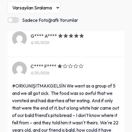
Sadece Fotoğraflı Yorumlar
G**** A****
4/30/2026
C**** F****
4/30/2026
#ORKUNIŞITMAKGELSİN We went as a group of 5
and we all got sick. The food was so awful that we
vomited and had diarrhea after eating. And if only
that were the end of it, but a long white hair came out
of our bald friend's pita bread – I don't know where it
fell from – and they told him it wasn't theirs. We're 22
years old, and our friend is bald, how could it have