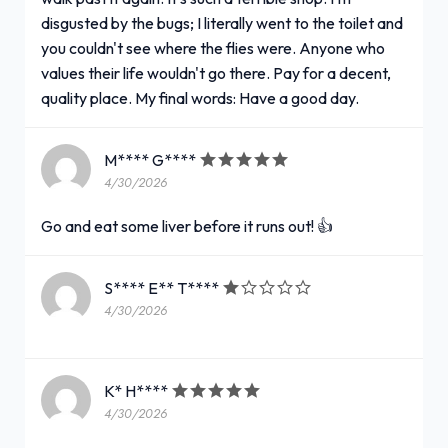
disgusted by the bugs; I literally went to the toilet and
you couldn't see where the flies were. Anyone who
values their life wouldn't go there. Pay for a decent,
quality place. My final words: Have a good day.
M**** G****
4/30/2026
Go and eat some liver before it runs out! 👍
S**** E** T****
4/30/2026
K* H****
4/30/2026