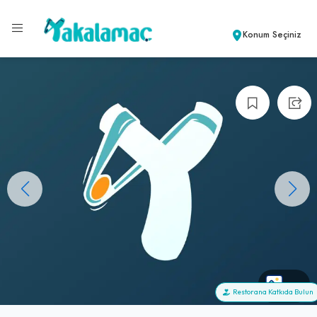
Konum Seçiniz
+0
Restorana Katkıda Bulun