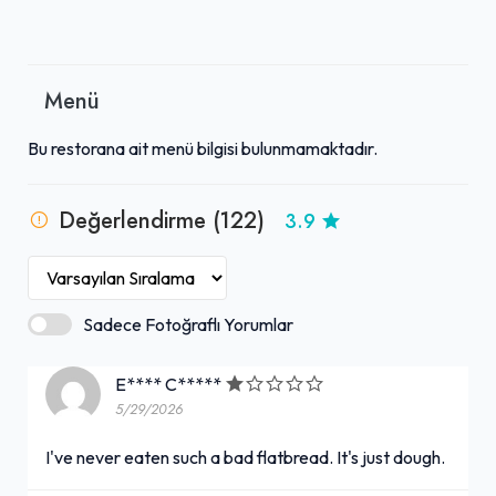
Menü
Bu restorana ait menü bilgisi bulunmamaktadır.
Değerlendirme (122)
3.9
Sadece Fotoğraflı Yorumlar
E**** C*****
5/29/2026
I've never eaten such a bad flatbread. It's just dough.