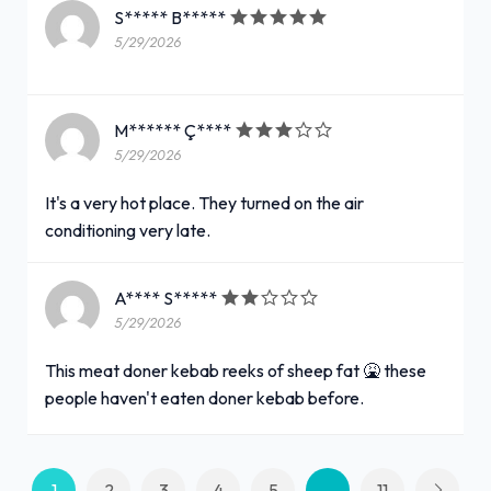
S***** B*****
5/29/2026
M****** Ç****
5/29/2026
It's a very hot place. They turned on the air
conditioning very late.
A**** S*****
5/29/2026
This meat doner kebab reeks of sheep fat 🤮 these
people haven't eaten doner kebab before.
1
2
3
4
5
...
11