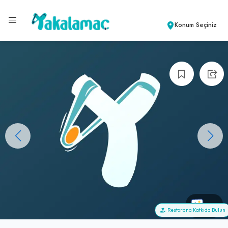
Konum Seçiniz
+0
Restorana Katkıda Bulun