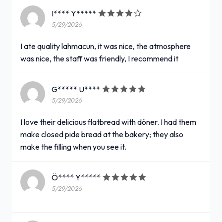
I**** Y*****
5/29/2026
I ate quality lahmacun, it was nice, the atmosphere
was nice, the staff was friendly, I recommend it
G***** U****
5/29/2026
I love their delicious flatbread with döner. I had them
make closed pide bread at the bakery; they also
make the filling when you see it.
Ö**** Y*****
5/29/2026