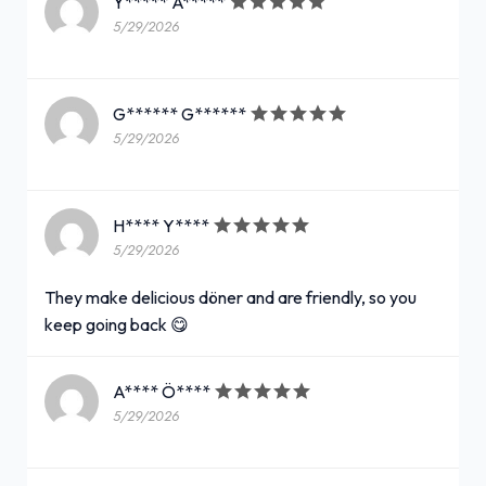
Y***** A*****
5/29/2026
G****** G******
5/29/2026
H**** Y****
5/29/2026
They make delicious döner and are friendly, so you
keep going back 😋
A**** Ö****
5/29/2026