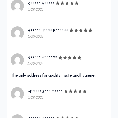
K***** A*****
5/29/2026
H***** J**** B******
5/29/2026
N***** Y******
5/29/2026
The only address for quality, taste and hygiene.
M***** S*** T****
5/29/2026