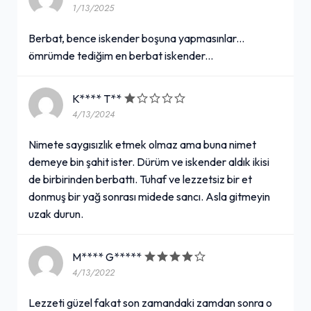
1/13/2025
Berbat, bence iskender boşuna yapmasınlar...
ömrümde tediğim en berbat iskender...
K**** T**
4/13/2024
Nimete saygısızlık etmek olmaz ama buna nimet
demeye bin şahit ister. Dürüm ve iskender aldık ikisi
de birbirinden berbattı. Tuhaf ve lezzetsiz bir et
donmuş bir yağ sonrası midede sancı. Asla gitmeyin
uzak durun.
M**** G*****
4/13/2022
Lezzeti güzel fakat son zamandaki zamdan sonra o