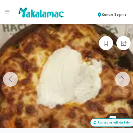
Konum Seçiniz
+23
Restorana Katkıda Bulun