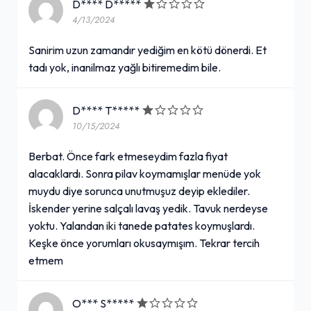
D**** D*****
4/13/2024
Sanirim uzun zamandır yediğim en kötü dönerdi. Et
tadı yok, inanilmaz yağlı bitiremedim bile.
D**** T*****
10/15/2024
Berbat. Önce fark etmeseydim fazla fiyat
alacaklardı. Sonra pilav koymamışlar menüde yok
muydu diye sorunca unutmuşuz deyip eklediler.
İskender yerine salçalı lavaş yedik. Tavuk nerdeyse
yoktu. Yalandan iki tanede patates koymuşlardı.
Keşke önce yorumları okusaymışım. Tekrar tercih
etmem
O*** S*****