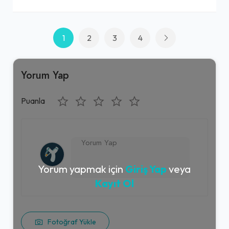
1
2
3
4
Yorum Yap
Puanla
Yorum yapmak için
Giriş Yap
veya
Kayıt Ol
Fotoğraf Yükle