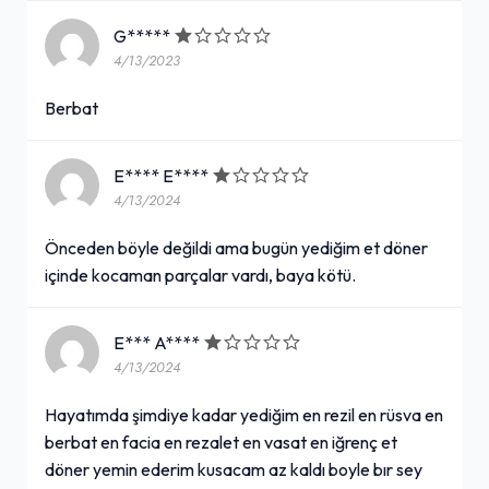
G*****
4/13/2023
Berbat
E**** E****
4/13/2024
Önceden böyle değildi ama bugün yediğim et döner
içinde kocaman parçalar vardı, baya kötü.
E*** A****
4/13/2024
Hayatımda şimdiye kadar yediğim en rezil en rüsva en
berbat en facia en rezalet en vasat en iğrenç et
döner yemin ederim kusacam az kaldı boyle bır sey