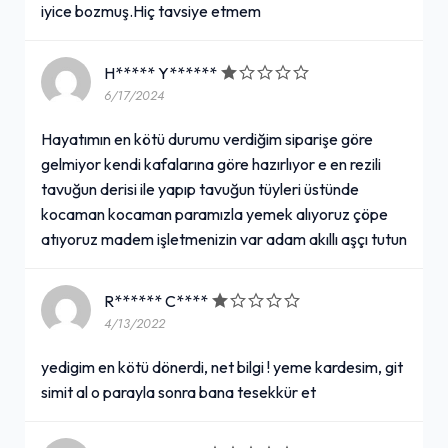
iyice bozmuş.Hiç tavsiye etmem
H***** Y******
6/17/2024
Hayatımın en kötü durumu verdiğim siparişe göre
gelmiyor kendi kafalarına göre hazırlıyor e en rezili
tavuğun derisi ile yapıp tavuğun tüyleri üstünde
kocaman kocaman paramızla yemek alıyoruz çöpe
atıyoruz madem işletmenizin var adam akıllı aşçı tutun
R****** C****
4/13/2022
yedigim en kötü dönerdi, net bilgi ! yeme kardesim, git
simit al o parayla sonra bana tesekkür et