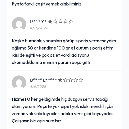
fiyata farklı çeşit yemek alabilirsiniz.
I**** Y*
8/16/2024
Keşke buradaki yorumları görüp siparis vermeseydim
oğluma 50 gr kendime 100 gr et durum sipariş ettim
ikisi de eşitti ve çok az et vardı adisyonu
okumadıklarına eminim param boşa gitti
B**** L*****
4/6/2025
Hizmet 0 her geldiğimde hiç düzgün servis tabağı
alamıyorum. Peçete yok pipet yok ıslak mendil hiçbir
zaman yok salatayı bile sadaka verir gibi koyuyorlar.
Çalışanın biri aşırı suratsız.