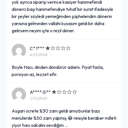
yok ayrıca siparişi verince kasiyer hanımefendi
dönerci başı hanimefendiye tuhaf bir surat ifadesiyle
bir şeyler söyledi yemeğimden şüphelendim dönerin
yarısına gelmeden vallahi kusasım geldi bir daha
gelirsem neyim işte o rezil döner.
C* 1***
4/13/2024
Boyle Hacı, dinden döndürür adamı. Fiyat fazla,
porsiyon az, lezzet sıfır.
A**** G**
1/13/2025
Asgari ücrete %30 zam geldi ama bunlar bazı
menülerde %50 zam yapmış 😂 reisiyle beraber milleti
yiyor hacı sakalını sevdiğim …