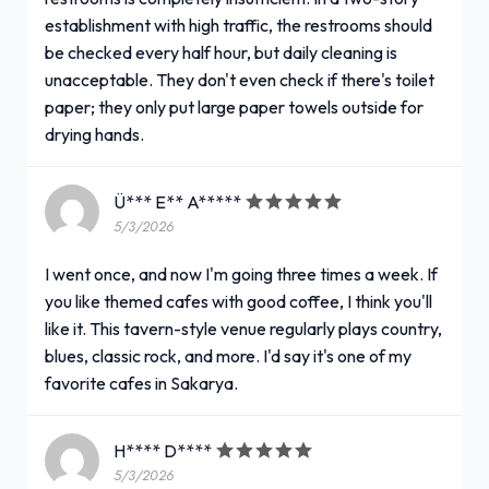
establishment with high traffic, the restrooms should
be checked every half hour, but daily cleaning is
unacceptable. They don't even check if there's toilet
paper; they only put large paper towels outside for
drying hands.
Ü*** E** A*****
5/3/2026
I went once, and now I'm going three times a week. If
you like themed cafes with good coffee, I think you'll
like it. This tavern-style venue regularly plays country,
blues, classic rock, and more. I'd say it's one of my
favorite cafes in Sakarya.
H**** D****
5/3/2026