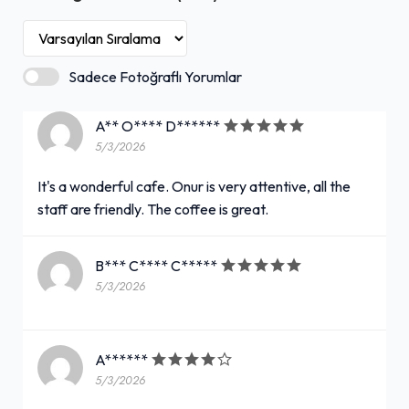
Sadece Fotoğraflı Yorumlar
A** O**** D******
5/3/2026
It's a wonderful cafe. Onur is very attentive, all the
staff are friendly. The coffee is great.
B*** C**** C*****
5/3/2026
A******
5/3/2026