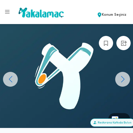
Konum Seçiniz
+0
Restorana Katkıda Bulun