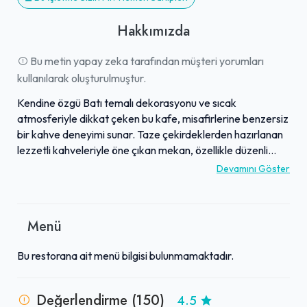
Hakkımızda
Bu metin yapay zeka tarafından müşteri yorumları
kullanılarak oluşturulmuştur.
Kendine özgü Batı temalı dekorasyonu ve sıcak
atmosferiyle dikkat çeken bu kafe, misafirlerine benzersiz
bir kahve deneyimi sunar. Taze çekirdeklerden hazırlanan
lezzetli kahveleriyle öne çıkan mekan, özellikle düzenli
espresso tüketenlerin favorisidir. Rahatlatıcı ve davetkar
Devamını Göster
bir ortamda, özenle seçilmiş müzik listeleri eşliğinde keyifli
vakit geçirme imkanı bulunur. İki katlı geniş yapısı, hem
bireysel çalışmalar ve ders çalışma hem de arkadaş
Menü
grupları veya toplantılar için uygun, esnek alanlar sağlar.
Güler yüzlü ve ilgili personeli, her ziyaretçinin kendini özel
Bu restorana ait menü bilgisi bulunmamaktadır.
hissetmesini sağlayarak kaliteli hizmet sunar. Bu işletme,
hem huzurlu bir kaçış noktası arayanlar hem de verimli
zaman geçirmek isteyenler için ideal bir tercihtir.
Değerlendirme (150)
4.5