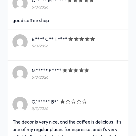
A***** M******
5/3/2026
good coffee shop
E**** C** T****
5/3/2026
M***** B****
5/3/2026
Q****** B**
5/3/2026
The decor is very nice, and the coffee is delicious. It's
one of my regular places for espresso, and it's very