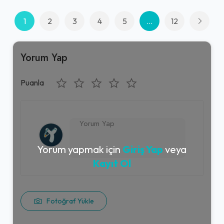
1
2
3
4
5
...
12
Yorum Yap
Puanla
Yorum yapmak için
Giriş Yap
veya
Kayıt Ol
Fotoğraf Yükle