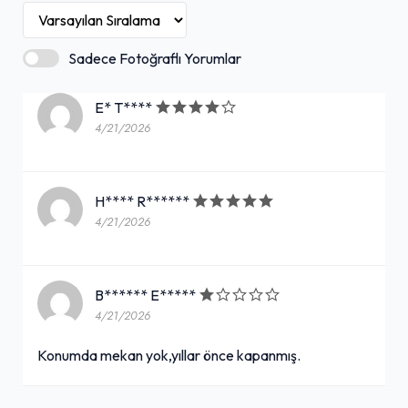
Sadece Fotoğraflı Yorumlar
E* T****
4/21/2026
H**** R******
4/21/2026
B****** E*****
4/21/2026
Konumda mekan yok,yıllar önce kapanmış.