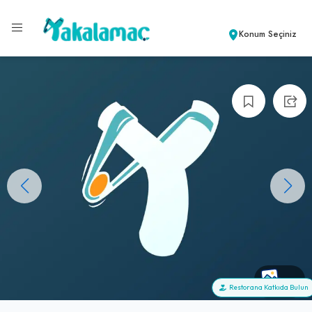
Konum Seçiniz
+0
Restorana Katkıda Bulun