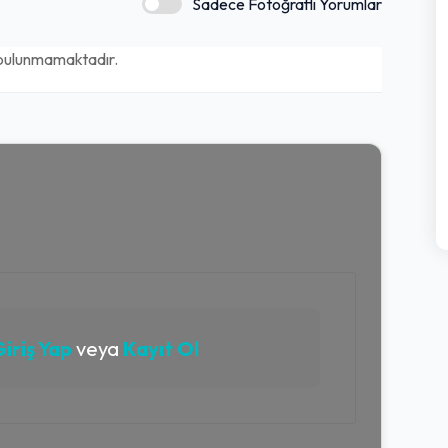
Sadece Fotoğraflı Yorumlar
bulunmamaktadır.
iriş Yap
veya
Kayıt Ol