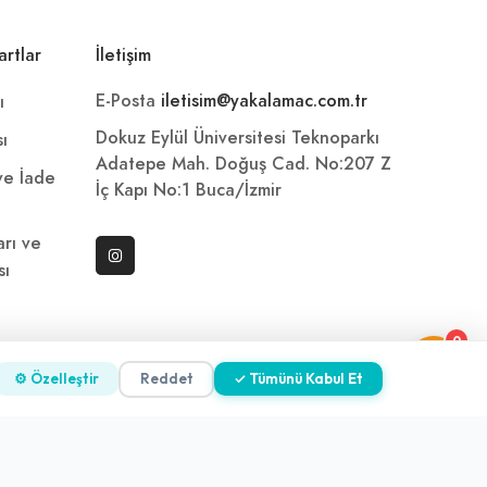
artlar
İletişim
E-Posta
iletisim@yakalamac.com.tr
ı
Dokuz Eylül Üniversitesi Teknoparkı
sı
Adatepe Mah. Doğuş Cad. No:207 Z
 ve İade
İç Kapı No:1 Buca/İzmir
arı ve
sı
0
ni
⚙ Özelleştir
Reddet
✓ Tümünü Kabul Et
z