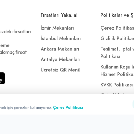
Fırsatları Yaka.la!
Politikalar ve Ş
İzmir Mekanları
Çerez Politikas
zdeki fırsatları
İstanbul Mekanları
Gizlilik Politika
ödeme
Ankara Mekanları
Teslimat, İptal
alamaç fırsat
Politikası
Antalya Mekanları
Kullanım Koşull
Ücretsiz QR Menü
Hizmet Politika
KVKK Politikası
Kişisel Verileri
Aydınlatma Met
mek için çerezler kullanıyoruz.
Çerez Politikası
Referanslarımı