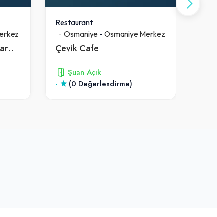
Restaurant
Rest
erkez
Osmaniye
-
Osmaniye Merkez
O
Osmanbey Kahvalti & Şarküteri̇
Çevik Cafe
Sey
Şuan Açık
-
(0 Değerlendirme)
3.7