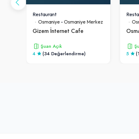
Restaurant
Resta
rkez
Osmaniye
-
Osmaniye Merkez
Os
Gizem İnternet Cafe
Osma
Şuan Açık
Şu
4
(34 Değerlendirme)
5
(