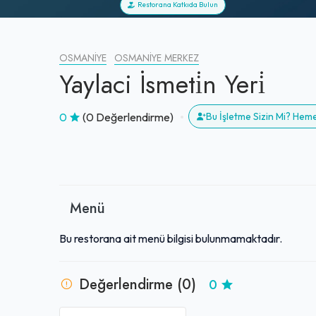
Restorana Katkıda Bulun
OSMANIYE
OSMANIYE MERKEZ
Yaylaci İsmeti̇n Yeri̇
0
(0 Değerlendirme)
Bu İşletme Sizin Mi? Hem
Menü
Bu restorana ait menü bilgisi bulunmamaktadır.
Değerlendirme (0)
0