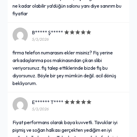
ne kadar olabilir ya!düğün salonu yanı diye sanırım bu
fiyatlar
B***** Ş*****
5/3/2026
firma telefon numarasını ekler misiniz? Fiş yerine
arkadaşlarıma pos makinasından çıkan slibi
veriyorsunuz. fiş talep ettiklerinde bizde fiş bu
diyorsunuz. Böyle bir şey mümkün değil. acil dönüş
bekliyorum.
E****** T****
5/3/2026
Fiyat performans olarak baya kuvvetli. Tavuklar iyi
pişmiş ve soğan halkası gerçekten yediğim en iyi