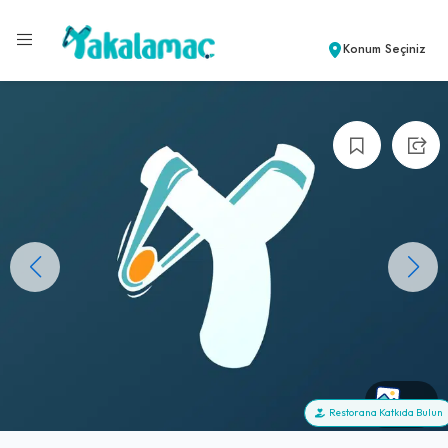
Konum Seçiniz
+0
Restorana Katkıda Bulun