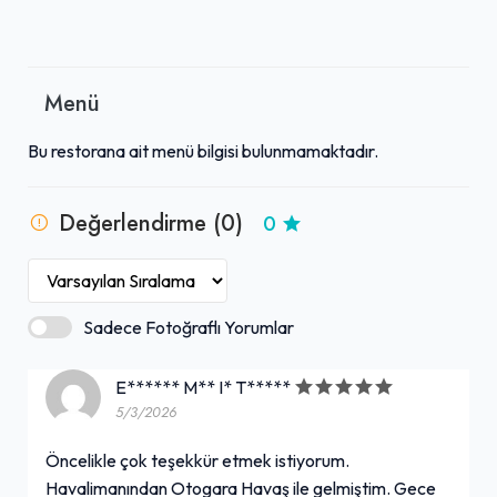
Menü
Bu restorana ait menü bilgisi bulunmamaktadır.
Değerlendirme (0)
0
Sadece Fotoğraflı Yorumlar
E****** M** I* T*****
5/3/2026
Öncelikle çok teşekkür etmek istiyorum.
Havalimanından Otogara Havaş ile gelmiştim. Gece