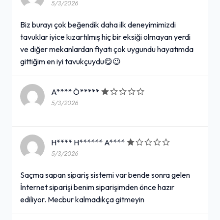
5/3/2026
Biz burayı çok beğendik daha ilk deneyimimizdi
tavuklar iyice kızartılmış hiç bir eksiği olmayan yerdi
ve diğer mekanlardan fiyatı çok uygundu hayatımda
gittiğim en iyi tavukçuydu😋😉
A**** Ö*****
5/3/2026
H**** H****** A****
5/3/2026
Saçma sapan sipariş sistemi var bende sonra gelen
İnternet siparişi benim siparişimden önce hazır
ediliyor. Mecbur kalmadıkça gitmeyin