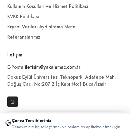
Kullanım Koşulları ve Hizmet Politikası
KVKK Politikası
Kişisel Verileri Aydınlatma Metni
Referanslarımız
İletişim
E-Posta
iletisim@yakalamac.com.tr
Dokuz Eylül Üniversitesi Teknoparkı Adatepe Mah.
Doğuş Cad. No:207 Z İç Kapı No:1 Buca/İzmir
📱 Mobil uygulamamızı keşfedin!
Çerez Tercihleriniz
🍪
✖
Deneyiminizi kişiselleştirmek ve reklamları optimize etmek için
0