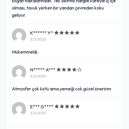
soğan halkalarından. Tek sıkıntısı nargile kafeyle iç içe
olması, tavuk yerken bir yandan çevreden koku
geliyor.
K****** Y*
5/3/2026
Mükemmeldi.
N***** A***
5/3/2026
Atmosfer çok kötü ama yemeği cok güzel öneririm
E*** G****
5/3/2026