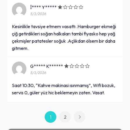
İ**** Y*****
5/3/2026
Kesinlikle tavsiye etmem vasattı .Hamburger ekmeği
çiğ getirdikleri soğan halkaları tambi fiyasko hep yağ
çekmişler patatesler soğuk .Açlıkdan ölsem bir daha
gitmem.
G***** K******
5/3/2026
Saat 10:30, “Kahve makinasi ısınmamış”, Wifi bozuk,
servis 0, güler yüz hic beklemeyin zaten. Vasat.
1
2