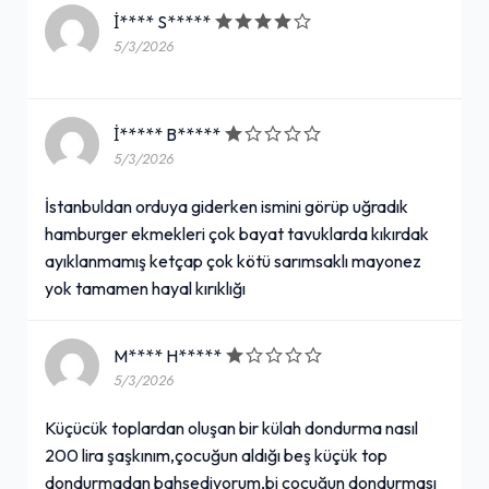
İ**** S*****
5/3/2026
İ***** B*****
5/3/2026
İstanbuldan orduya giderken ismini görüp uğradık
hamburger ekmekleri çok bayat tavuklarda kıkırdak
ayıklanmamış ketçap çok kötü sarımsaklı mayonez
yok tamamen hayal kırıklığı
M**** H*****
5/3/2026
Küçücük toplardan oluşan bir külah dondurma nasıl
200 lira şaşkınım,çocuğun aldığı beş küçük top
dondurmadan bahsediyorum,bi çocuğun dondurması