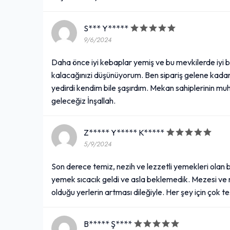
S*** Y*****
9/6/2024
Daha önce iyi kebaplar yemiş ve bu mevkilerde iyi
kalacağınızi düşünüyorum. Ben sipariş gelene kada
yedirdi kendim bile şaşırdım. Mekan sahiplerinin m
geleceğiz İnşallah.
Z***** Y***** K*****
5/9/2024
Son derece temiz, nezih ve lezzetli yemekleri olan b
yemek sıcacık geldi ve asla beklemedik. Mezesi ve m
olduğu yerlerin artması dileğiyle. Her şey için çok
B***** Ş****