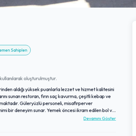
 Hemen Sahiplen
ullanılarak oluşturulmuştur.
nden aldığı yüksek puanlarla lezzet ve hizmet kalitesini
ını sunan restoran, fırın saç kavurma, çeşitli kebap ve
maktadır. Güleryüzlü personeli, misafirperver
mimi bir deneyim sunar. Yemek öncesi ikram edilen bol ve
eri memnuniyeti ön planda tutulmaktadır. Sunduğu bu
Devamını Göster
i, Köşebaşı Ordu Restoran'ı hem yerel halk hem de