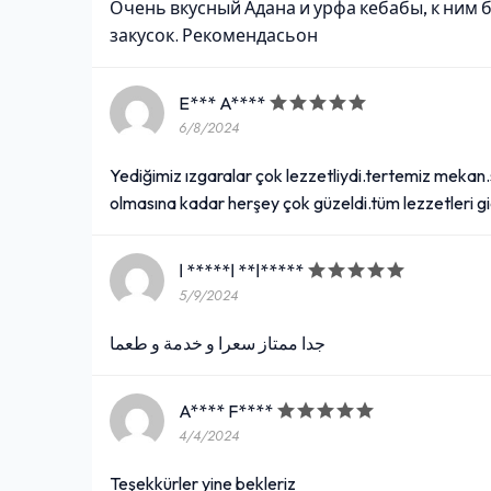
Очень вкусный Адана и урфа кебабы, к ним 
закусок. Рекомендасьон
E*** A****
6/8/2024
Yediğimiz ızgaralar çok lezzetliydi.tertemiz mekan.s
olmasına kadar herşey çok güzeldi.tüm lezzetleri g
ا** ا***** ا*****
5/9/2024
جدا ممتاز سعرا و خدمة و طعما
A**** F****
4/4/2024
Teşekkürler yine bekleriz