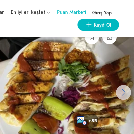
ar
En iyileri keşfet
Puan Marketi
Giriş Yap
Kayıt Ol
+85