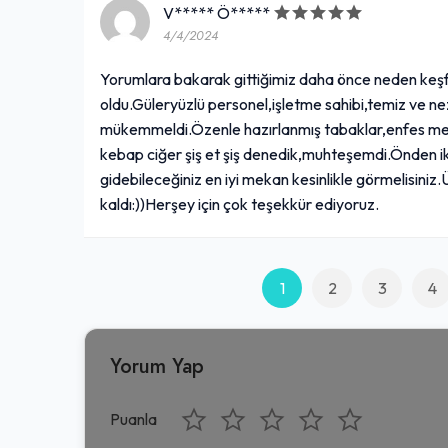
V***** Ö*****
4/4/2024
Yorumlara bakarak gittiğimiz daha önce neden keş
oldu.Güleryüzlü personel,işletme sahibi,temiz ve n
mükemmeldi.Özenle hazırlanmış tabaklar,enfes meze
kebap ciğer şiş et şiş denedik,muhteşemdi.Önden ik
gidebileceğiniz en iyi mekan kesinlikle görmelisin
kaldı:))Herşey için çok teşekkür ediyoruz.
1
2
3
4
Yorum Yap
Puanla