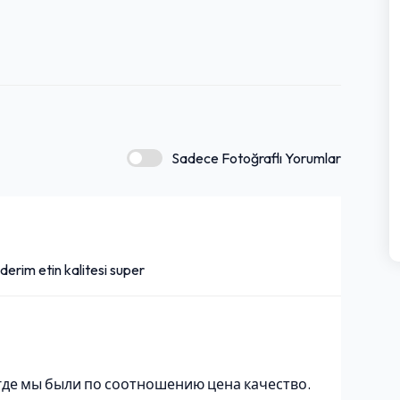
Sadece Fotoğraflı Yorumlar
derim etin kalitesi super
 где мы были по соотношению цена качество.