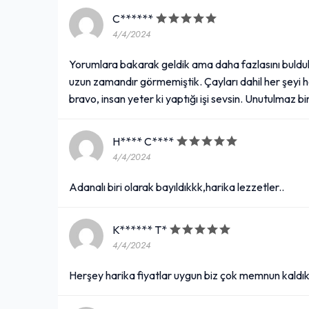
C******
4/4/2024
Yorumlara bakarak geldik ama daha fazlasını buldu
uzun zamandır görmemiştik. Çayları dahil her şeyi h
bravo, insan yeter ki yaptığı işi sevsin. Unutulmaz b
H**** C****
4/4/2024
Adanalı biri olarak bayıldıkkk,harika lezzetler..
K****** T*
4/4/2024
Herşey harika fiyatlar uygun biz çok memnun kaldık