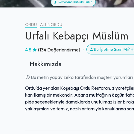
Restorana Katkıda Bulun
ORDU
ALTINORDU
Urfalı Kebapçı Müslüm
4.8
(134 Değerlendirme)
Bu İşletme Sizin Mi?
Hakkımızda
Bu metin yapay zeka tarafından müşteri yorumları k
Ordu'da yer alan Köşebaşı Ordu Restoran, ziyaretçileri
kanıtlamış bir mekandır. Adana mutfağının özgün tatlar
pide seçenekleriyle damaklarda unutulmaz izler bırak
yaklaşımları ve temiz, nezih ortamıyla konuklarına sa
enfes mezeler, fındık lahmacun ve özel çaylarla müşt
kaliteli hizmete rağmen uygun fiyat politikası izlemes
yolcular için cazip bir tercih haline getirmektedir.