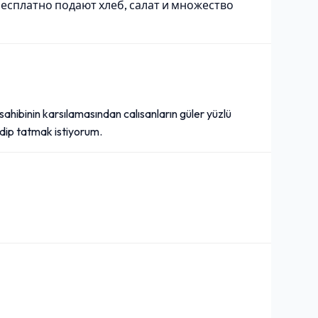
бесплатно подают хлеб, салат и множество
ahibinin karsılamasından calısanların güler yüzlü
idip tatmak istiyorum.