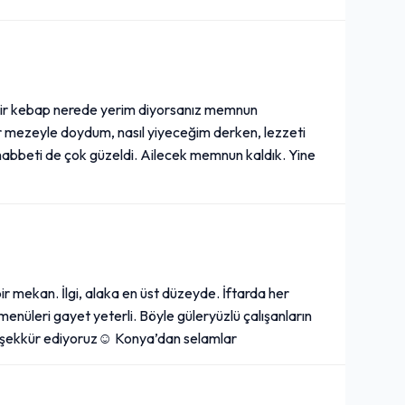
 bir kebap nerede yerim diyorsanız memnun
r mezeyle doydum, nasıl yiyeceğim derken, lezzeti
uhabbeti de çok güzeldi. Ailecek memnun kaldık. Yine
ir mekan. İlgi, alaka en üst düzeyde. İftarda her
enüleri gayet yeterli. Böyle güleryüzlü çalışanların
 teşekkür ediyoruz☺️ Konya’dan selamlar