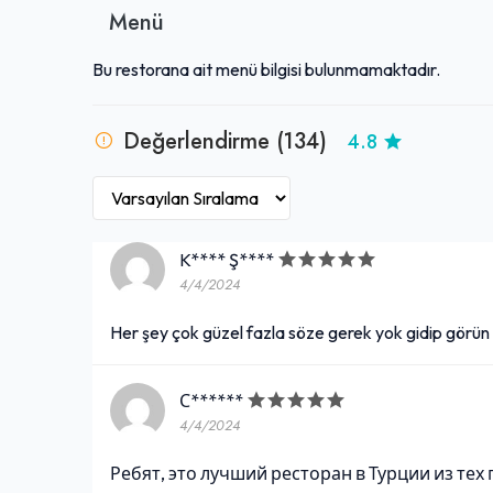
Menü
Bu restorana ait menü bilgisi bulunmamaktadır.
Değerlendirme (134)
4.8
K**** Ş****
4/4/2024
Her şey çok güzel fazla söze gerek yok gidip görün 
С******
4/4/2024
Ребят, это лучший ресторан в Турции из тех