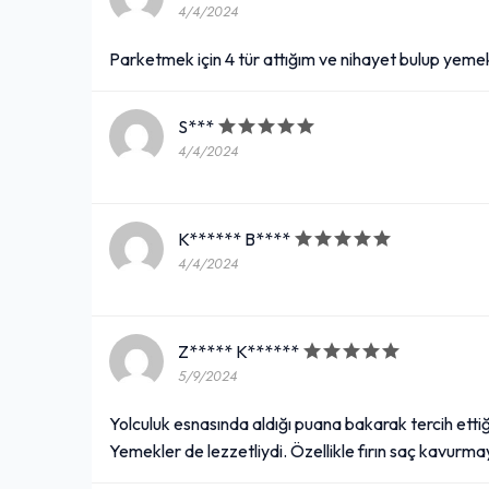
4/4/2024
Parketmek için 4 tür attığım ve nihayet bulup yeme
S***
4/4/2024
K****** B****
4/4/2024
Z***** K******
5/9/2024
Yolculuk esnasında aldığı puana bakarak tercih ettiğ
Yemekler de lezzetliydi. Özellikle fırın saç kavurma