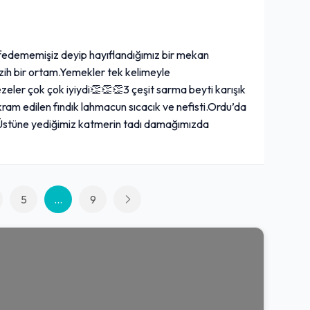
fedememişiz deyip hayıflandığımız bir mekan
ezih bir ortam.Yemekler tek kelimeyle
ler çok çok iyiydi👏👏👏3 çeşit sarma beyti karışık
ram edilen fındık lahmacun sıcacık ve nefisti.Ordu’da
iz.Üstüne yediğimiz katmerin tadı damağımızda
5
...
9