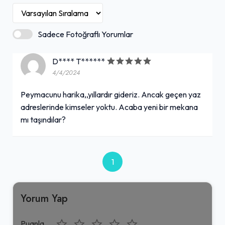
Sadece Fotoğraflı Yorumlar
D**** T******
4/4/2024
Peymacunu harika,,yıllardır gideriz. Ancak geçen yaz
adreslerinde kimseler yoktu. Acaba yeni bir mekana
mı taşındılar?
1
Yorum Yap
Puanla