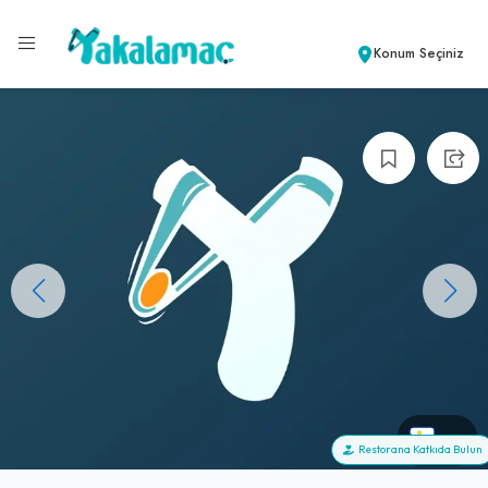
Konum Seçiniz
+0
Restorana Katkıda Bulun