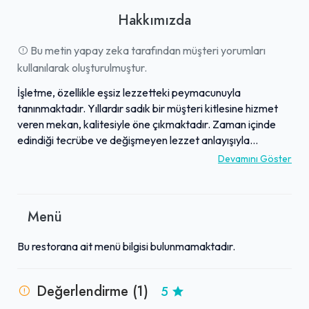
Hakkımızda
Bu metin yapay zeka tarafından müşteri yorumları
kullanılarak oluşturulmuştur.
İşletme, özellikle eşsiz lezzetteki peymacunuyla
tanınmaktadır. Yıllardır sadık bir müşteri kitlesine hizmet
veren mekan, kalitesiyle öne çıkmaktadır. Zaman içinde
edindiği tecrübe ve değişmeyen lezzet anlayışıyla
misafirlerine unutulmaz bir deneyim sunar. Geleneksel
Devamını Göster
tatları modern bir sunumla birleştiren işletme, yemeğe
olan tutkusunu her tabakta sergilemektedir. Lezzet
arayanlar için vazgeçilmez bir durak olan bu mekan,
Menü
misafirlerini ağırlamaya devam etmektedir.
Bu restorana ait menü bilgisi bulunmamaktadır.
Değerlendirme (1)
5