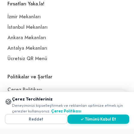
Fırsatları Yaka.la!
İzmir Mekanları
İstanbul Mekanları
Ankara Mekanları
Antalya Mekanları
Ücretsiz QR Menü
Politikalar ve Şartlar
Çerez Politikası
📱 Mobil uygulamamızı keşfedin!
Çerez Tercihleriniz
Gizlilik Politikası
🍪
✖
Deneyiminizi kişiselleştirmek ve reklamları optimize etmek için
0
Teslimat, İptal ve İade Politikası
çerezler kullanıyoruz.
Çerez Politikası
Reddet
✓ Tümünü Kabul Et
Kullanım Koşulları ve Hizmet Politikası
KVKK Politikası