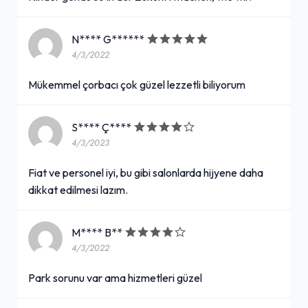
N**** G******
4/3/2022
Mükemmel çorbacı çok güzel lezzetli biliyorum
S**** Ç****
4/3/2023
Fiat ve personel iyi, bu gibi salonlarda hijyene daha
dikkat edilmesi lazım.
M**** B**
4/3/2022
Park sorunu var ama hizmetleri güzel