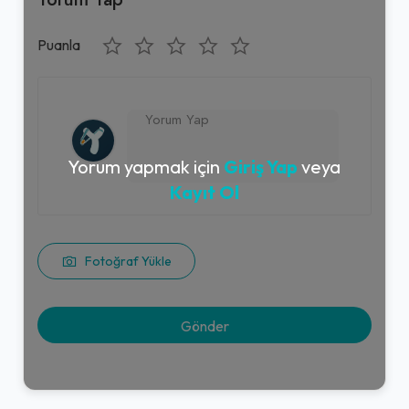
Puanla
Yorum yapmak için
Giriş Yap
veya
Kayıt Ol
Fotoğraf Yükle