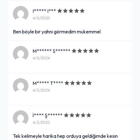
I***** I***
4/3/2020
Ben böyle bir yahni görmedim mukemmel
M****** S******
4/3/2024
M***** T****
4/3/2024
İ**** Ş******
4/3/2023
Tek kelimeyle harika hep orduya geldiğimde kesin