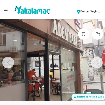
Konum Seçiniz
+25
Restorana Katkıda Bulun