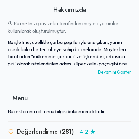
Hakkımızda
Bu metin yapay zeka tarafından müşteri yorumları
kullanılarak oluşturulmuştur.
Bu işletme, özellikle çorba çeşitleriyle öne çıkan, yarım
asırlık köklü bir tecrübeye sahip bir mekandır. Müşterileri
tarafından "mükemmel çorbacı" ve "işkembe çorbasının
piri" olarak nitelendirilen adres, süper kelle-paça gibi özel
lezzetleriyle de beğeni toplamaktadır. Lezzetli ve taze
Devamını Göster
ürünleriyle bilinen işletme, genel temizliğiyle de dikkat
çekmektedir. Güler yüzlü ve iyi personeli sayesinde kaliteli
hizmet anlayışını benimseyen işletme, bu yönleriyle takdir
Menü
edilmektedir. Müşterileri tarafından "harika bir yer" olarak
tanımlanan bu durak, çorba severler için lezzetli ve keyifli
Bu restorana ait menü bilgisi bulunmamaktadır.
bir deneyim sunar.
Değerlendirme (281)
4.2