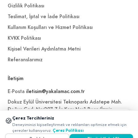
Gizlilik Politikası
Teslimat, İptal ve İade Politikası
Kullanım Koşulları ve Hizmet Politikası
KVKK Politikası
Kişisel Verileri Aydınlatma Metni
Referanslarımız
İletişim
E-Posta
iletisim@yakalamac.com.tr
Dokuz Eylül Üniversitesi Teknoparkı Adatepe Mah.
Doğuş Cad. No:207 Z İç Kapı No:1 Buca/İzmir
📱 Mobil uygulamamızı keşfedin!
Çerez Tercihleriniz
🍪
✖
Deneyiminizi kişiselleştirmek ve reklamları optimize etmek için
0
çerezler kullanıyoruz.
Çerez Politikası