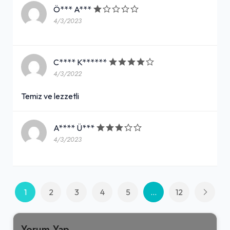
Ö*** A***
4/3/2023
C**** K******
4/3/2022
Temiz ve lezzetli
A**** Ü***
4/3/2023
1
2
3
4
5
...
12
Yorum Yap