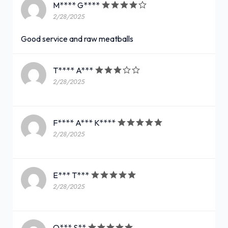
M**** G****
2/28/2025
Good service and raw meatballs
T**** A***
2/28/2025
F**** A*** K****
2/28/2025
E*** T***
2/28/2025
O*** S**