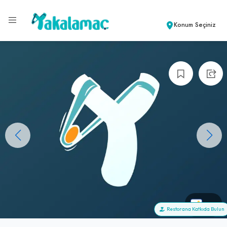
Konum Seçiniz
+0
Restorana Katkıda Bulun