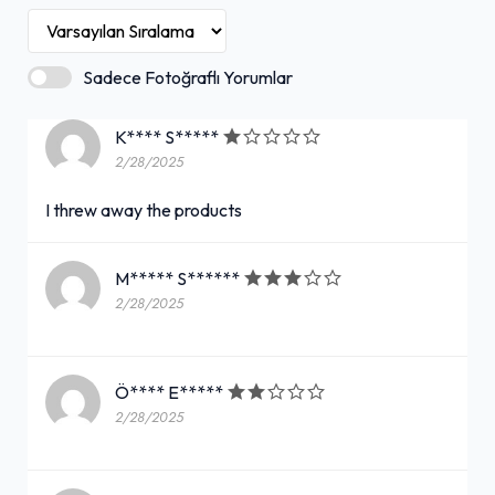
Sadece Fotoğraflı Yorumlar
K**** S*****
2/28/2025
I threw away the products
M***** S******
2/28/2025
Ö**** E*****
2/28/2025