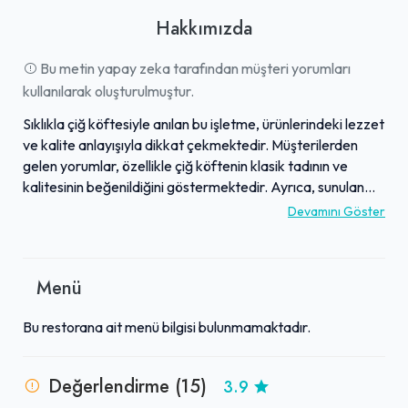
Hakkımızda
Bu metin yapay zeka tarafından müşteri yorumları
kullanılarak oluşturulmuştur.
Sıklıkla çiğ köftesiyle anılan bu işletme, ürünlerindeki lezzet
ve kalite anlayışıyla dikkat çekmektedir. Müşterilerden
gelen yorumlar, özellikle çiğ köftenin klasik tadının ve
kalitesinin beğenildiğini göstermektedir. Ayrıca, sunulan
hizmetin iyi olduğu ve genel müşteri memnuniyetinin
Devamını Göster
oldukça yüksek olduğu belirtilmektedir. İşletme, pek çok
kişi tarafından "çok iyi" ve "lezzetli" olarak tanımlanan
ürünleriyle öne çıkmaktadır. Özellikle çiğ köfte arayanlar
Menü
için lezzeti ve kalitesiyle tercih edilen bir adres olarak
görülmektedir.
Bu restorana ait menü bilgisi bulunmamaktadır.
Değerlendirme (15)
3.9