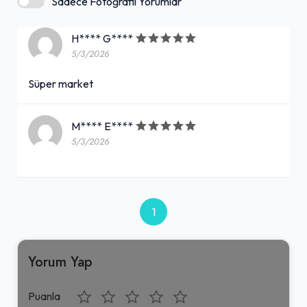
Sadece Fotoğraflı Yorumlar
H**** G****
5/3/2026
Süper market
M**** E****
5/3/2026
1
Yorum Yap
Puanla