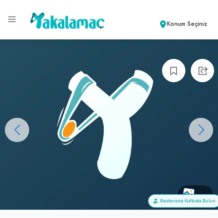
Konum Seçiniz
+0
Restorana Katkıda Bulun