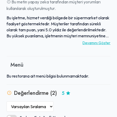
Bu metin yapay zeka tarafından müşteri yorumları
kullanılarak oluşturulmuştur.
Bu işletme, hizmet verdiği bölgede bir süpermarket olarak
faaliyet göstermektedir. Müşteriler tarafından sürekli
olarak tam puan, yani 5.0 yıldız ile değerlendirilmektedir.
Bu yüksek puanlama, işletmenin müşteri memnuniyetine
verdiği önemi ve sunduğu hizmet kalitesini yansıtmaktadır.
Devamını Göster
Ziyaretçilerine genel olarak olumlu bir alışveriş deneyimi
sunan süpermarket, geniş ürün yelpazesi ve düzenli
ortamıyla öne çıkmaktadır. Gelen yorumlar, işletmenin
Menü
beklentileri karşılamakta başarılı olduğunu ve tercih edilen
bir alışveriş noktası olduğunu göstermektedir.
Bu restorana ait menü bilgisi bulunmamaktadır.
Değerlendirme (2)
5