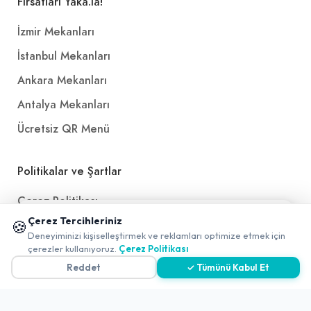
Fırsatları Yaka.la!
İzmir Mekanları
İstanbul Mekanları
Ankara Mekanları
Antalya Mekanları
Ücretsiz QR Menü
Politikalar ve Şartlar
Çerez Politikası
📱 Mobil uygulamamızı keşfedin!
Çerez Tercihleriniz
🍪
Gizlilik Politikası
✖
Deneyiminizi kişiselleştirmek ve reklamları optimize etmek için
0
Teslimat, İptal ve İade Politikası
çerezler kullanıyoruz.
Çerez Politikası
Reddet
✓ Tümünü Kabul Et
Kullanım Koşulları ve Hizmet Politikası
KVKK Politikası