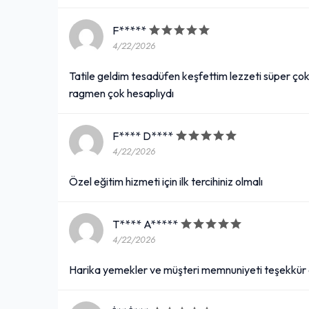
F*****
4/22/2026
Tatile geldim tesadüfen keşfettim lezzeti süper çok 
ragmen çok hesaplıydı
F**** D****
4/22/2026
Özel eğitim hizmeti için ilk tercihiniz olmalı
T**** A*****
4/22/2026
Harika yemekler ve müşteri memnuniyeti teşekkür