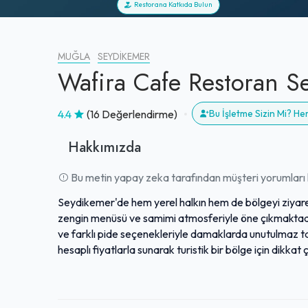
Restorana Katkıda Bulun
MUĞLA
SEYDIKEMER
Wafira Cafe Restoran S
4.4
(16 Değerlendirme)
Bu İşletme Sizin Mi? H
Hakkımızda
Bu metin yapay zeka tarafından müşteri yorumları k
Seydikemer'de hem yerel halkın hem de bölgeyi ziyaret
zengin menüsü ve samimi atmosferiyle öne çıkmaktadır.
ve farklı pide seçenekleriyle damaklarda unutulmaz tat
hesaplı fiyatlarla sunarak turistik bir bölge için dikkat 
personeli sayesinde müşteri memnuniyetine büyük önem 
yapısıyla Seydikemer'de ayrıcalıklı bir yemek deneyim