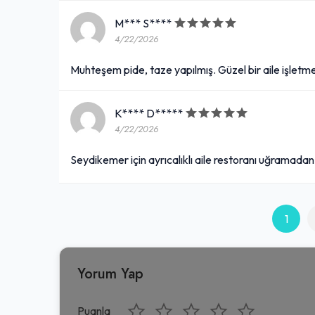
M*** S****
4/22/2026
Muhteşem pide, taze yapılmış. Güzel bir aile işletme
K**** D*****
4/22/2026
Seydikemer için ayrıcalıklı aile restoranı uğramada
1
Yorum Yap
Puanla