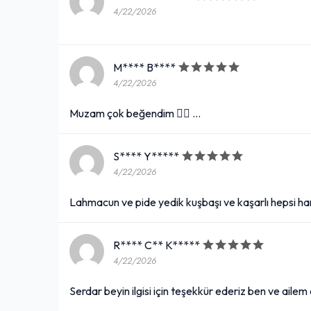
4/22/2026
M**** B****
4/22/2026
Muzam çok beğendim 👌🏻 …
S**** Y*****
4/22/2026
Lahmacun ve pide yedik kuşbaşı ve kaşarlı hepsi ha
R**** C** K*****
4/22/2026
Serdar beyin ilgisi için teşekkür ederiz ben ve ail