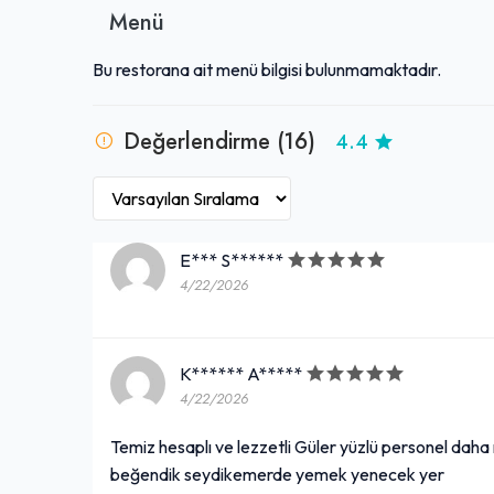
Menü
Bu restorana ait menü bilgisi bulunmamaktadır.
Değerlendirme (16)
4.4
E*** S******
4/22/2026
K****** A*****
4/22/2026
Temiz hesaplı ve lezzetli Güler yüzlü personel daha 
beğendik seydikemerde yemek yenecek yer