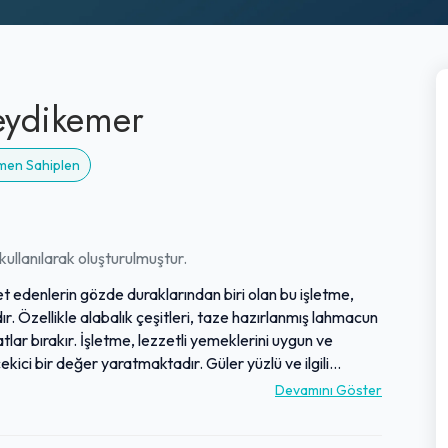
eydikemer
emen Sahiplen
ullanılarak oluşturulmuştur.
 edenlerin gözde duraklarından biri olan bu işletme,
 Özellikle alabalık çeşitleri, taze hazırlanmış lahmacun
lar bırakır. İşletme, lezzetli yemeklerini uygun ve
çekici bir değer yaratmaktadır. Güler yüzlü ve ilgili
verildiği hissedilir. Temiz ortamı ve aile dostu
Devamını Göster
i sunmaktadır.