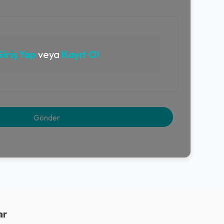
iriş Yap
veya
Kayıt Ol
ar