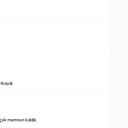
rikaydı
em çok memnun kaldık