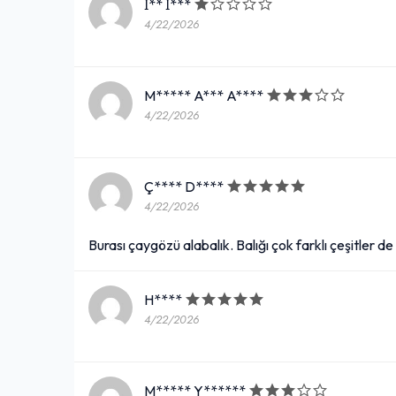
İ** İ***
4/22/2026
M***** A*** A****
4/22/2026
Ç**** D****
4/22/2026
Burası çaygözü alabalık. Balığı çok farklı çeşitler d
H****
4/22/2026
M***** Y******