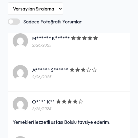
Sadece Fotoğraflı Yorumlar
M****** K******
2/26/2025
A****** S******
2/26/2025
O**** K**
2/26/2025
Yemekleri lezzetli ustası Bolulu tavsiye ederim.