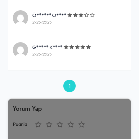
Ö****** O****
2/26/2025
G***** K****
2/26/2025
1
Yorum Yap
Puanla