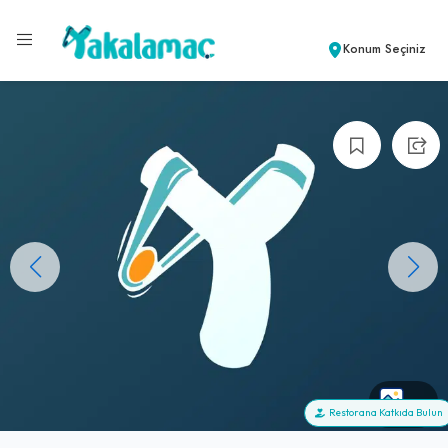
Konum Seçiniz
+1
Restorana Katkıda Bulun