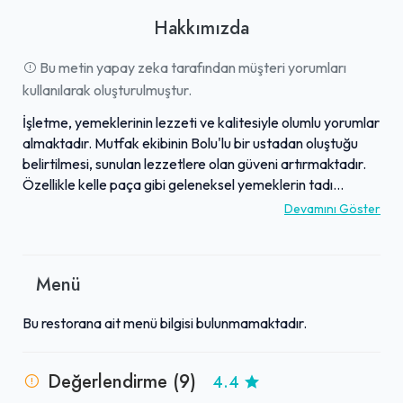
Hakkımızda
Bu metin yapay zeka tarafından müşteri yorumları
kullanılarak oluşturulmuştur.
İşletme, yemeklerinin lezzeti ve kalitesiyle olumlu yorumlar
almaktadır. Mutfak ekibinin Bolu'lu bir ustadan oluştuğu
belirtilmesi, sunulan lezzetlere olan güveni artırmaktadır.
Özellikle kelle paça gibi geleneksel yemeklerin tadı
beğenilmekte ve misafirler tarafından rahatlıkla
Devamını Göster
tüketilebildiği vurgulanmaktadır. Geniş bir yelpazede
sunulan yemeklerin genel kalitesi müşteri memnuniyetini
sağlamaktadır. Bu özellikleriyle işletme, damak zevkine
Menü
düşkün olanlar için tavsiye edilen bir destinasyondur.
Bu restorana ait menü bilgisi bulunmamaktadır.
Değerlendirme (9)
4.4