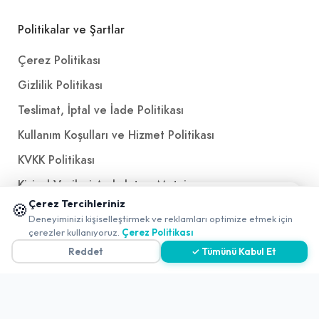
Politikalar ve Şartlar
Çerez Politikası
Gizlilik Politikası
Teslimat, İptal ve İade Politikası
Kullanım Koşulları ve Hizmet Politikası
KVKK Politikası
Kişisel Verileri Aydınlatma Metni
📱 Mobil uygulamamızı keşfedin!
Çerez Tercihleriniz
🍪
Referanslarımız
✖
Deneyiminizi kişiselleştirmek ve reklamları optimize etmek için
0
çerezler kullanıyoruz.
Çerez Politikası
Reddet
✓ Tümünü Kabul Et
İletişim
E-Posta
iletisim@yakalamac.com.tr
Dokuz Eylül Üniversitesi Teknoparkı Adatepe Mah.