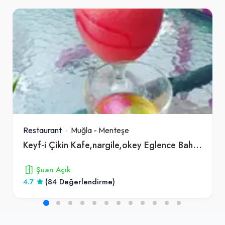
Restaurant
Muğla
-
Menteşe
Keyf-i Çikin Kafe,nargile,okey Eglence Bahçesi
Şuan Açık
4.7
(84 Değerlendirme)