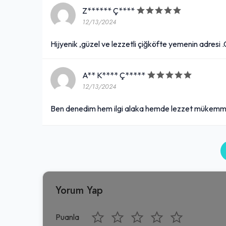
Z****** Ç****
12/13/2024
Hijyenik ,güzel ve lezzetli çiğköfte yemenin adresi 
A** K**** Ç*****
12/13/2024
Ben denedim hem ilgi alaka hemde lezzet mükemmeld
Yorum Yap
Puanla