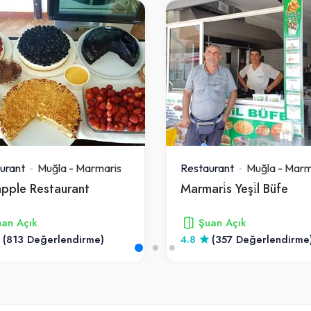
urant
Muğla
-
Marmaris
Restaurant
Muğla
-
Marm
apple Restaurant
Marmari̇s Yeşi̇l Büfe
an Açık
Şuan Açık
(813 Değerlendirme)
4.8
(357 Değerlendirme