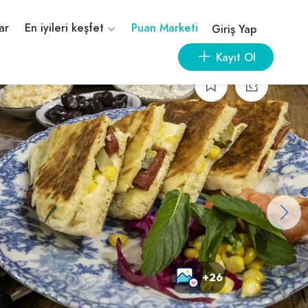
ar
En iyileri keşfet
Puan Marketi
Giriş Yap
Kayıt Ol
+26