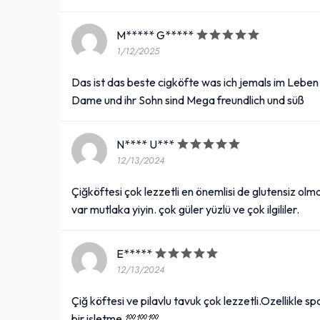
M***** G*****
1/12/2025
Das ist das beste cigköfte was ich jemals im Leben
Dame und ihr Sohn sind Mega freundlich und süß
N**** U***
12/13/2024
Çiğköftesi çok lezzetli en önemlisi de glutensiz olm
var mutlaka yiyin. çok güler yüzlü ve çok ilgililer.
E*****
12/13/2024
Çiğ köftesi ve pilavlu tavuk çok lezzetli.Ozellikle s
bir işletme.💯💯💯