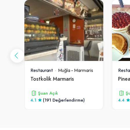
ris
Restaurant
Muğla
-
Marmaris
Resta
Tostkolik Marmaris
Pine
Şuan Açık
Şu
4.1
(191 Değerlendirme)
4.4