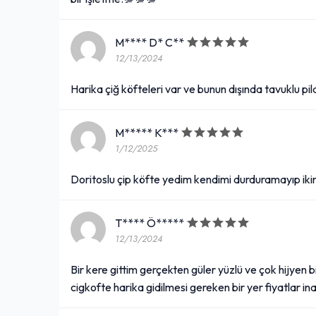
M**** D* C**
12/13/2024
Harika çiğ köfteleri var ve bunun dışında tavuklu pi
M***** K***
1/12/2025
Doritoslu çip köfte yedim kendimi durduramayıp ikin
T**** Ö*****
12/13/2024
Bir kere gittim gerçekten güler yüzlü ve çok hijyen b
cigkofte harika gidilmesi gereken bir yer fiyatlar ina