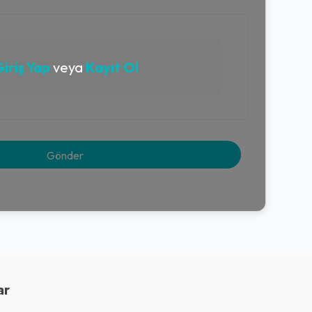
iriş Yap
veya
Kayıt Ol
ar