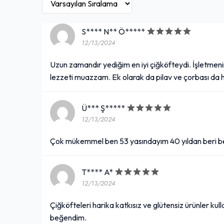
S**** N** Ö*****
12/13/2024
Uzun zamandır yediğim en iyi çiğköfteydi. İşletmenin
lezzeti muazzam. Ek olarak da pilav ve çorbası da 
Ü*** Ş*****
12/13/2024
Çok mükemmel ben 53 yasındayım 40 yıldan beri b
T**** A*
12/13/2024
Çiğköfteleri harika katkısız ve glütensiz ürünler kull
beğendim.