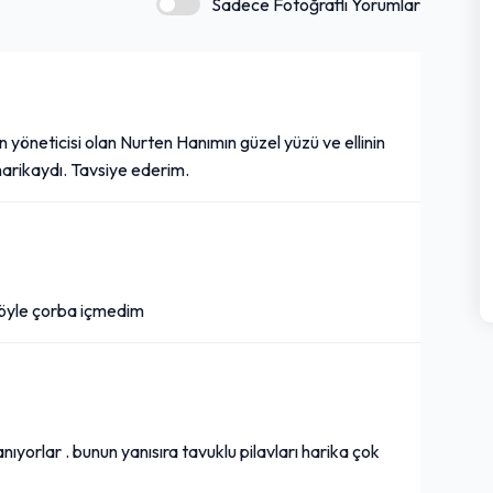
Sadece Fotoğraflı Yorumlar
 yöneticisi olan Nurten Hanımın güzel yüzü ve ellinin
harikaydı. Tavsiye ederim.
öyle çorba içmedim
anıyorlar . bunun yanısıra tavuklu pilavları harika çok