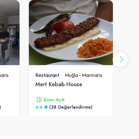
aris
Restaurant
Muğla
-
Marmaris
Rest
Mert Kebab House
Jan
Şuan Açık
)
4.4
(38 Değerlendirme)
4.6