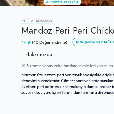
Restorana Katkıda Bulun
MUĞLA
MARMARIS
Mandoz Peri Peri Chick
4.4
(40 Değerlendirme)
Bu İşletme Sizin Mi? 
Hakkımızda
Bu metin yapay zeka tarafından müşteri yorumları k
Marmaris'te lezzetli peri peri tavuk spesiyaliteleriyle
deneyimi sunmaktadır. Cömert porsiyonlarda sunulan su
özel peri peri patates kızartmalarıyla damaklarda iz 
sayesinde, ziyaretçileri tarafından tam kafa dinlenece
tanımlanmaktadır. Güleryüzlü ve ilgili personeli, harika
genel deneyime olumlu katkıda bulunmaktadır. Makul fi
Marmaris'in en beğenilen tavuk restoranlarından biri o