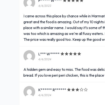
P***** W****
4/4/2023
I came across this place by chance while in Marmaris
great and the food is amazing. Out of my 10 nights i
place with a similar name. I would say it's some of
was too which is amazing as we're all fussy eaters. 
The price was really good too. Keep up the good wo
L*** W*****
4/4/2024
A hidden gem and easy to miss. The food was delicio
bread. If you love peri peri chicken, this is the pla
K****** R******
4/4/2024