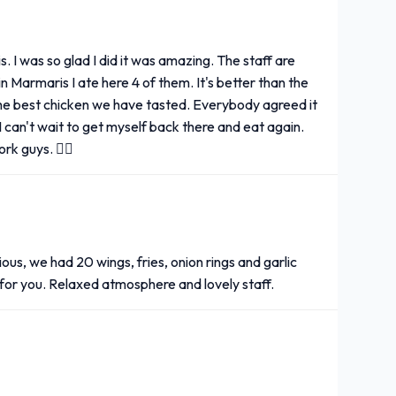
. I was so glad I did it was amazing. The staff are
n Marmaris I ate here 4 of them. It's better than the
 the best chicken we have tasted. Everybody agreed it
I can't wait to get myself back there and eat again.
rk guys. 👍🏽
us, we had 20 wings, fries, onion rings and garlic
ce for you. Relaxed atmosphere and lovely staff.