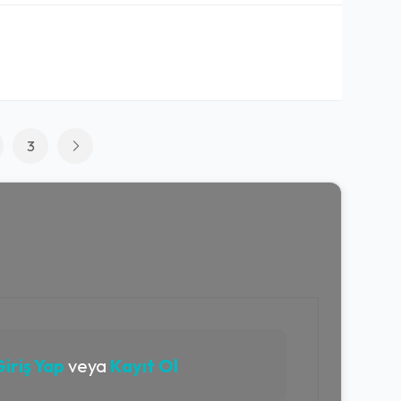
3
iriş Yap
veya
Kayıt Ol