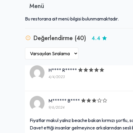
Menü
Bu restorana ait menü bilgisi bulunmamaktadır.
Değerlendirme (40)
4.4
H**** R*****
4/4/2023
M****** B****
9/6/2024
Fiyatlar makul yalnız beache bakan kırmızı şortlu, sar
Davet ettiği insanlar gelmeyince arkalarından sesli 