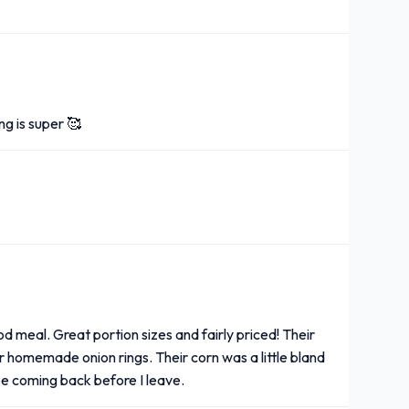
ng is super 🥰
 meal. Great portion sizes and fairly priced! Their
ir homemade onion rings. Their corn was a little bland
y be coming back before I leave.