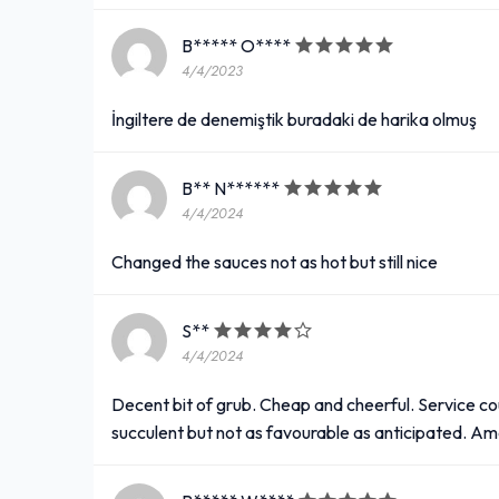
B***** O****
4/4/2023
İngiltere de denemiştik buradaki de harika olmuş
B** N******
4/4/2024
Changed the sauces not as hot but still nice
S**
4/4/2024
Decent bit of grub. Cheap and cheerful. Service cou
succulent but not as favourable as anticipated. Ama