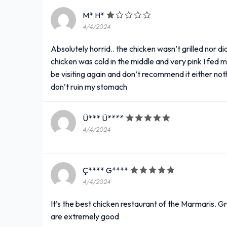
M* H*
4/4/2024
Absolutely horrid.. the chicken wasn’t grilled nor d
chicken was cold in the middle and very pink I fed 
be visiting again and don’t recommend it either noth
don’t ruin my stomach
Ü*** Ü****
4/4/2024
Ç**** G****
4/4/2024
It’s the best chicken restaurant of the Marmaris. Gr
are extremely good