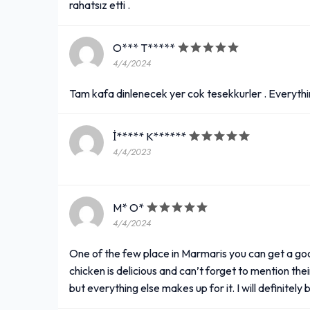
rahatsız etti .
O*** T*****
4/4/2024
Tam kafa dinlenecek yer cok tesekkurler . Everythi
İ***** K******
4/4/2023
M* O*
4/4/2024
One of the few place in Marmaris you can get a good
chicken is delicious and can’t forget to mention the
but everything else makes up for it. I will definitel