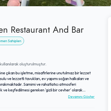
en Restaurant And Bar
Hemen Sahiplen
ullanılarak oluşturulmuştur.
 öne çıkan bu işletme, misafirlerine unutulmaz bir lezzet
lu ve lezzetli tavukları, ev yapımı soğan halkaları ve
bırakmaktadır. Samimi ve rahatlatıcı atmosferi
k ve keşfedilmesi gereken 'gizli bir cevher' olarak
 servis anlayışıyla misafirperverliğini sergilemekte ve
Devamını Göster
yatlarla sunduğu yüksek kalite ve eşsiz lezzetlerle,
larak öne çıkmakta ve sıkça tekrar ziyaret edilmektedir.