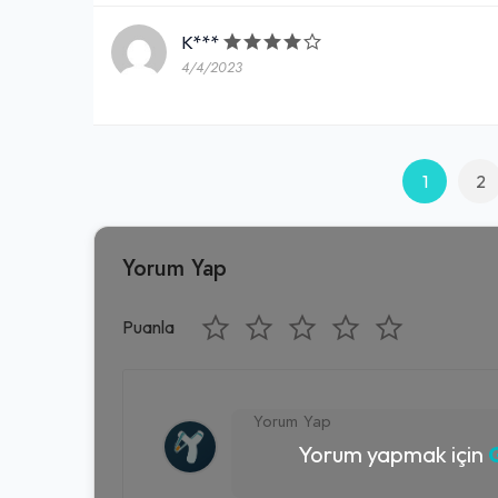
K***
4/4/2023
1
2
Yorum Yap
Puanla
Yorum yapmak için
G