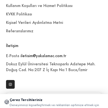
Kullanım Koşulları ve Hizmet Politikası
KVKK Politikası
Kişisel Verileri Aydınlatma Metni
Referanslarımız
İletişim
E-Posta
iletisim@yakalamac.com.tr
Dokuz Eylül Üniversitesi Teknoparkı Adatepe Mah.
Doğuş Cad. No:207 Z İç Kapı No:1 Buca/İzmir
📱 Mobil uygulamamızı keşfedin!
Çerez Tercihleriniz
🍪
✖
Deneyiminizi kişiselleştirmek ve reklamları optimize etmek için
0