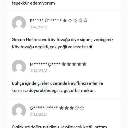
teşekkür edemiyorum
F***** Ü******
3/18/2025
Gecen Hafta sonu köy tavuğu diye sipariş verdigimiz,
Köy tavuğu degildi, çok yağli ve lezetsizdi
M****** Ç****
3/18/2025
Bahçe içinde çimler üzerinde keyifli lezzetler ile
karnınızı doyurabileceginiz güzel bir mekan.
G***** I*****
3/18/2025
Oglak eti doğru pisirilmiş. iç pilav çok kotü..ortam