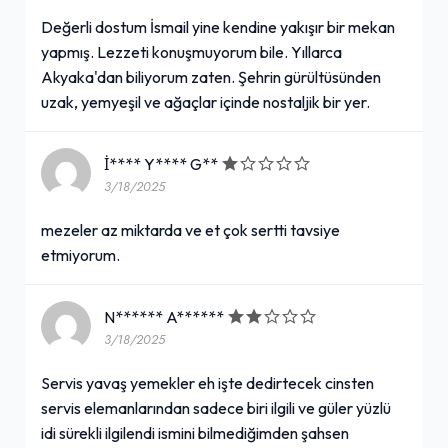
Değerli dostum İsmail yine kendine yakışır bir mekan
yapmış. Lezzeti konuşmuyorum bile. Yıllarca
Akyaka'dan biliyorum zaten. Şehrin gürültüsünden
uzak, yemyeşil ve ağaçlar içinde nostaljik bir yer.
İ**** Y**** G**
3/18/2025
mezeler az miktarda ve et çok sertti tavsiye
etmiyorum.
N****** A******
3/18/2025
Servis yavaş yemekler eh işte dedirtecek cinsten
servis elemanlarından sadece biri ilgili ve güler yüzlü
idi sürekli ilgilendi ismini bilmediğimden şahsen