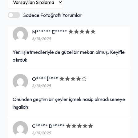
Sadece Fotoğraflı Yorumlar
M****** E*****
3/18/2025
Yeni işletmecileriyle de güzel bir mekan olmuş. Keyifle
otırduk
O**** İ****
3/18/2025
Önünden geçtim bir şeyler içmek nasip olmadı seneye
inşallah
C***** D*****
3/18/2025