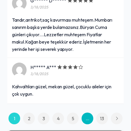
G****** D******
3/18/2025
Tandır,antrikot,saç kavurması muhteşem.Mumbarı
sanırım başka yerde bulamazsınız.Büryan Cuma
günleri çıkıyor....Lezzetler muhteşem Fiyatlar
makul.Kağan beye teşekkür ederiz.İşletmenin her
yerinde her işi severek yapıyor.
H***** A***
3/18/2025
Kahvaltıları güzel, mekan güzel, çocuklu aileler için
çok uygun.
1
2
3
4
5
...
13