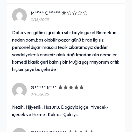
M**** Ö*****
3/18/2025
Daha yeni gittim ilgi alaka sıfır böyle guzel Bir mekan
neden bom.bos olabilir pazar günü birde ilgisiz
personel dışarı masa istedik cikaramayiz dediler
sandalyeleri kendimiz aldık dağıtmadan alın demeler
komedi klasik geri kalmış bir Muğla şaşırmıyorum artık
hiç bir şeye bu şehirde
G***** K***
3/18/2025
Nezih, Hijyenik, Huzurlu, Doğayla içiçe, Yiyecek-
içecek ve Hizmet Kalitesi Çok iyi.