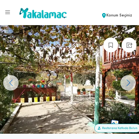
Konum Seçiniz
+100
Restorana Katkıda Bulun