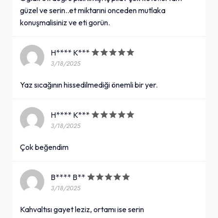
güzel ve serin..et miktarıni onceden mutlaka
konuşmalisiniz ve eti gorün.
H**** K***
3/18/2025
Yaz sıcağının hissedilmediği önemli bir yer.
H**** K***
3/18/2025
Çok beğendim
B**** B**
3/18/2025
Kahvaltısı gayet leziz, ortamı ise serin