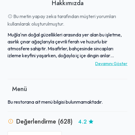
Hakkımızda
Bu metin yapay zeka tarafından müşteri yorumları
kullanılarak oluşturulmuştur.
Muğla'nın doğal güzellikleri arasında yer alan bu işletme,
asırlık çınar ağaçlarıyla çevrili ferah ve huzurlu bir
atmosfere sahiptir. Misafirler, bahçesinde sincapları
izleme keyfini yaşarken, doğayla iç içe dingin anlar
geçirebilirler. Mutfağında özellikle kuzu tandır ve içli pilavlı
Devamını Göster
köy tavuğu gibi lezzetler büyük beğeni toplamakta,
yöresel tatlarla misafirlerine unutulmaz deneyimler
sunmaktadır. Geniş bahçesi ve nezih ortamıyla, yaz kış
Menü
fark etmeksizin keyifli yemeklerin tadına varılabilecek
veya sadece kahve eşliğinde dinlenilebilecek dingin bir
Bu restorana ait menü bilgisi bulunmamaktadır.
kaçış noktasıdır. Temizliği, işletmecilik ruhu ve başarılı
servis anlayışıyla öne çıkan mekan, sunduğu kaliteyi uygun
fiyatlarla birleştirerek misafirlerine memnuniyet odaklı bir
Değerlendirme (628)
4.2
deneyim sunmaktadır.