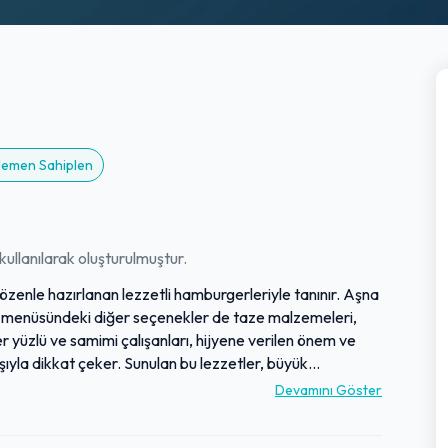
 Hemen Sahiplen
ullanılarak oluşturulmuştur.
 özenle hazırlanan lezzetli hamburgerleriyle tanınır. Aşna
ra, menüsündeki diğer seçenekler de taze malzemeleri,
r yüzlü ve samimi çalışanları, hijyene verilen önem ve
şıyla dikkat çeker. Sunulan bu lezzetler, büyük
yaslanabilecek kalitede olup, Akyaka'nın favori lezzet
Devamını Göster
ıcak atmosferiyle, kaliteli bir burger deneyimi arayanlar