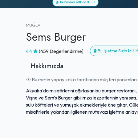
Restorana Katkıda Bulun
MUĞLA
Sems Burger
4.4
(459 Değerlendirme)
Bu İşletme Sizin Mi?
Hakkımızda
Bu metin yapay zeka tarafından müşteri yorumları k
Akyaka'da misafirlerini ağırlayan bu burger restoranı,
Vişne ve Sem's Burger gibi imza lezzetlerinin yanı sı
sulu köfteleri ve yumuşak ekmekleriyle öne çıkar. Güle
misafirlerle yakından ilgilenen mütevazı işletme anlayı
şehirlerdeki popüler burger mekanlarıyla rahatlıkla kı
duraklarından biridir. Temiz mutfağı, hızlı servisi ve s
için ideal bir adrestir.