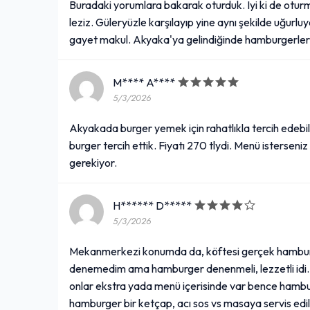
Buradaki yorumlara bakarak oturduk. Iyi ki de oturm
leziz. Güleryüzle karşılayıp yine aynı şekilde uğurluy
gayet makul. Akyaka'ya gelindiğinde hamburgerler
M**** A****
5/3/2026
Akyakada burger yemek için rahatlıkla tercih edebili
burger tercih ettik. Fiyatı 270 tlydi. Menü isterseniz
gerekiyor.
H****** D*****
5/3/2026
Mekanmerkezi konumda da, köftesi gerçek hamburg
denemedim ama hamburger denenmeli, lezzetli idi.
onlar ekstra yada menü içerisinde var bence hambur
hamburger bir ketçap, acı sos vs masaya servis edilm