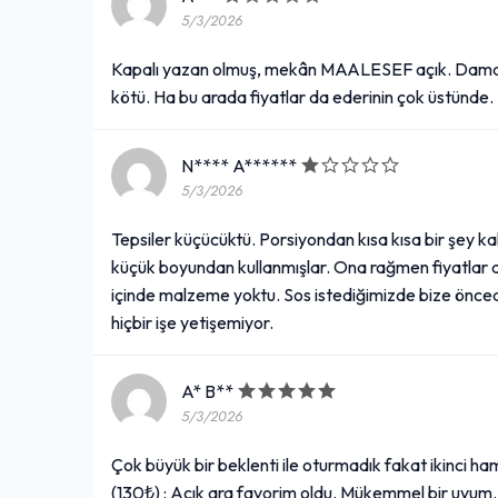
5/3/2026
Kapalı yazan olmuş, mekân MAALESEF açık. Damak t
kötü. Ha bu arada fiyatlar da ederinin çok üstünde.
N**** A******
5/3/2026
Tepsiler küçücüktü. Porsiyondan kısa kısa bir şey kal
küçük boyundan kullanmışlar. Ona rağmen fiyatlar
içinde malzeme yoktu. Sos istediğimizde bize öncede
hiçbir işe yetişemiyor.
A* B**
5/3/2026
Çok büyük bir beklenti ile oturmadık fakat ikinci 
(130₺) : Açık ara favorim oldu. Mükemmel bir uyum. 