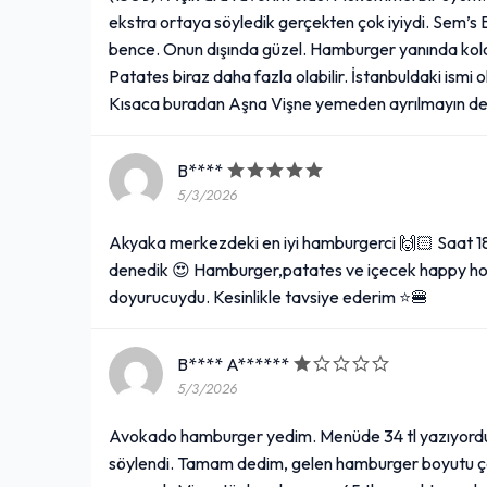
ekstra ortaya söyledik gerçekten çok iyiydi. Sem’s Bu
bence. Onun dışında güzel. Hamburger yanında kola v
Patates biraz daha fazla olabilir. İstanbuldaki ismi o
Kısaca buradan Aşna Vişne yemeden ayrılmayın de
B****
5/3/2026
Akyaka merkezdeki en iyi hamburgerci 🙌🏻 Saat 1
denedik 😍 Hamburger,patates ve içecek happy hou
doyurucuydu. Kesinlikle tavsiye ederim ⭐️🍔
B**** A******
5/3/2026
Avokado hamburger yedim. Menüde 34 tl yazıyordu, s
söylendi. Tamam dedim, gelen hamburger boyutu 