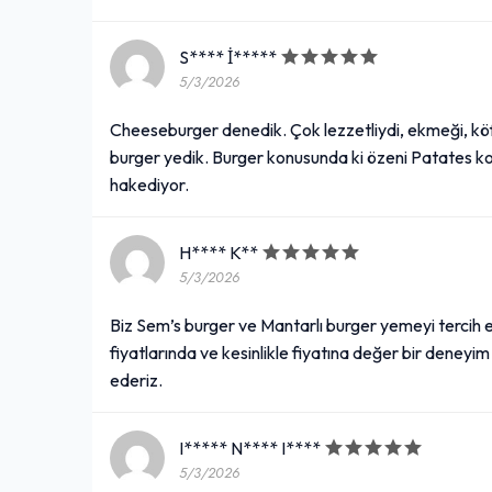
S**** İ*****
5/3/2026
Cheeseburger denedik. Çok lezzetliydi, ekmeği, köf
burger yedik. Burger konusunda ki özeni Patates ko
hakediyor.
H**** K**
5/3/2026
Biz Sem’s burger ve Mantarlı burger yemeyi tercih ett
fiyatlarında ve kesinlikle fiyatına değer bir deneyim
ederiz.
I***** N**** I****
5/3/2026