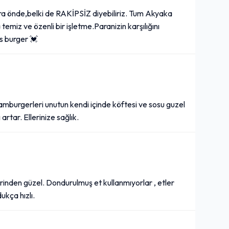
ra önde,belki de RAKİPSİZ diyebiliriz. Tum Akyaka
emiz ve özenli bir işletme.Paranizin karşılığını
as burger 💓
amburgerleri unutun kendi içinde köftesi ve sosu guzel
artar. Ellerinize sağlık.
irinden güzel. Dondurulmuş et kullanmıyorlar , etler
ukça hızlı.