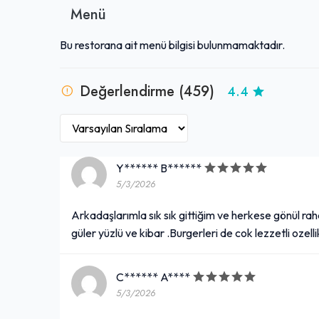
Menü
Bu restorana ait menü bilgisi bulunmamaktadır.
Değerlendirme (459)
4.4
Y****** B******
5/3/2026
Arkadaşlarımla sık sık gittiğim ve herkese gönül raha
güler yüzlü ve kibar .Burgerleri de cok lezzetli oze
C****** A****
5/3/2026