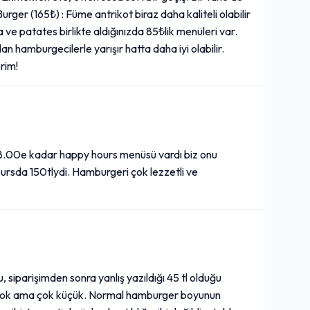
rger (165₺) : Füme antrikot biraz daha kaliteli olabilir
e patates birlikte aldığınızda 85₺lik menüleri var.
lan hamburgecilerle yarışır hatta daha iyi olabilir.
rim!
8.00e kadar happy hours menüsü vardı biz onu
rsda 150tlydi. Hamburgeri çok lezzetli ve
iparişimden sonra yanlış yazıldığı 45 tl olduğu
çok ama çok küçük. Normal hamburger boyunun