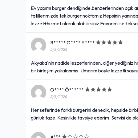
Ev yapımı burger dendiğinde,benzerlerinden açık a
tatillerimizde tek burger noktamız Hepsinin yanında t
lezzet+hizmet olarak alabilirsiniz Favorim ise;teks
R***** O**** Y****
5/3/2026
Akyaka'nin nadide lezzetlerinden, diğer yediğiniz h
bir birleşim yakalanmıs. Umarım boyle lezzetli sayısı 
O**** Ö******
5/3/2026
Her seferinde farklı burgerini denedik, hepside birb
günlük taze. Kesinlikle tavsiye ederim. Servisi de old
A***