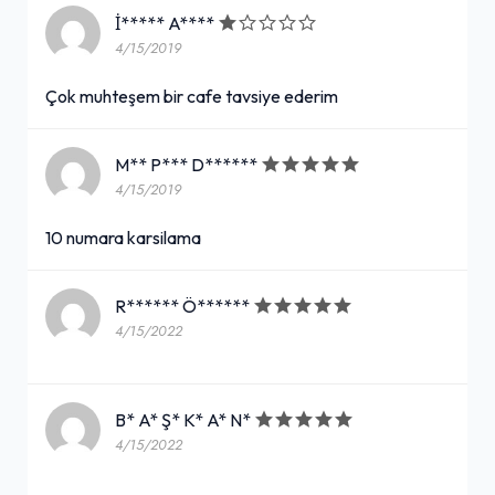
İ***** A****
4/15/2019
Çok muhteşem bir cafe tavsiye ederim
M** P*** D******
4/15/2019
10 numara karsilama
R****** Ö******
4/15/2022
B* A* Ş* K* A* N*
4/15/2022