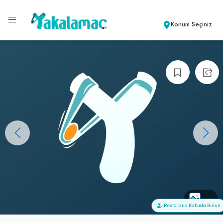
Konum Seçiniz
+1
Restorana Katkıda Bulun