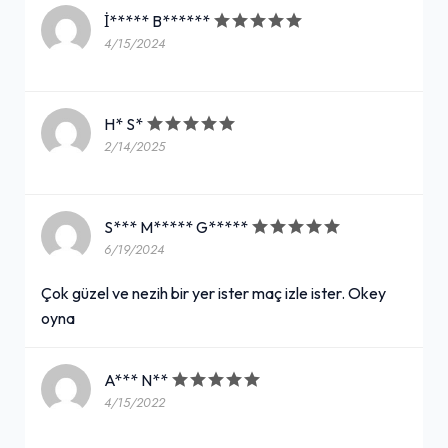
İ***** B******
4/15/2024
H* S*
2/14/2025
S*** M***** G*****
6/19/2024
Çok güzel ve nezih bir yer ister maç izle ister. Okey
oyna
A*** N**
4/15/2022