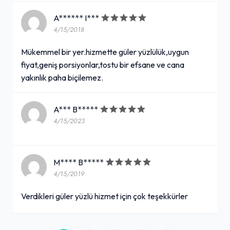
A****** I***
4/15/2018
Mükemmel bir yer.hizmette güler yüzlülük,uygun
fiyat,geniş porsiyonlar,tostu bir efsane ve cana
yakınlık paha biçilemez.
A*** B*****
4/15/2023
M**** B*****
4/15/2019
Verdikleri güler yüzlü hizmet için çok teşekkürler