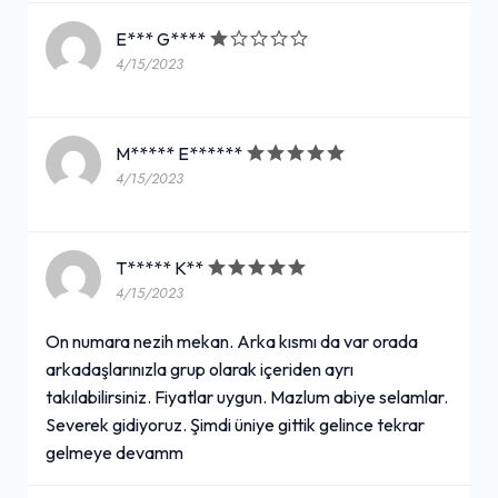
E*** G****
4/15/2023
M***** E******
4/15/2023
T***** K**
4/15/2023
On numara nezih mekan. Arka kısmı da var orada
arkadaşlarınızla grup olarak içeriden ayrı
takılabilirsiniz. Fiyatlar uygun. Mazlum abiye selamlar.
Severek gidiyoruz. Şimdi üniye gittik gelince tekrar
gelmeye devamm