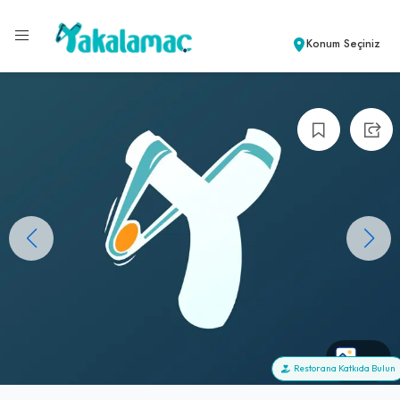
Konum Seçiniz
+0
Restorana Katkıda Bulun