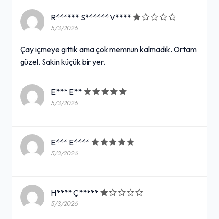
R****** S****** V****
5/3/2026
Çay içmeye gittik ama çok memnun kalmadık. Ortam
güzel. Sakin küçük bir yer.
E*** E**
5/3/2026
E*** E****
5/3/2026
H**** Ç*****
5/3/2026