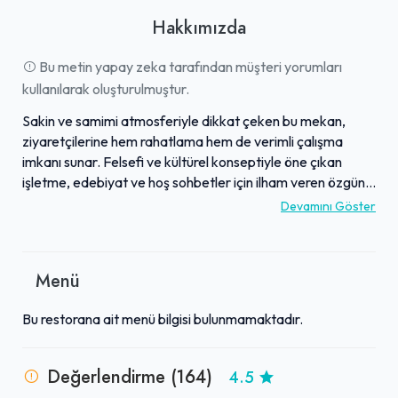
Hakkımızda
Bu metin yapay zeka tarafından müşteri yorumları
kullanılarak oluşturulmuştur.
Sakin ve samimi atmosferiyle dikkat çeken bu mekan,
ziyaretçilerine hem rahatlama hem de verimli çalışma
imkanı sunar. Felsefi ve kültürel konseptiyle öne çıkan
işletme, edebiyat ve hoş sohbetler için ilham veren özgün
bir ortam sağlar. Güler yüzlü ve samimi çalışanları
Devamını Göster
sayesinde misafirler, kendilerini evlerinde gibi hissederken,
sıcak bir aile ortamı deneyimler. Mekan, özellikle övgü
toplayan "Cogito kahvesi" ve iddialı çaylarıyla lezzet
Menü
arayanlara eşsiz anlar vadediyor. Mersin'de farklı bir kafe
deneyimi arayanlar için hem dinlenip kafa
Bu restorana ait menü bilgisi bulunmamaktadır.
dinleyebilecekleri hem de sosyalleşebilecekleri ideal bir
durak olarak öne çıkmaktadır.
Değerlendirme (164)
4.5