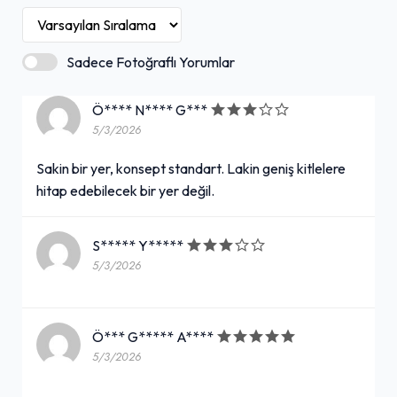
Sadece Fotoğraflı Yorumlar
Ö**** N**** G***
5/3/2026
Sakin bir yer, konsept standart. Lakin geniş kitlelere
hitap edebilecek bir yer değil.
S***** Y*****
5/3/2026
Ö*** G***** A****
5/3/2026