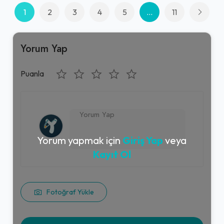
1
2
3
4
5
...
11
Yorum Yap
Puanla
Yorum yapmak için
Giriş Yap
veya
Kayıt Ol
Fotoğraf Yükle