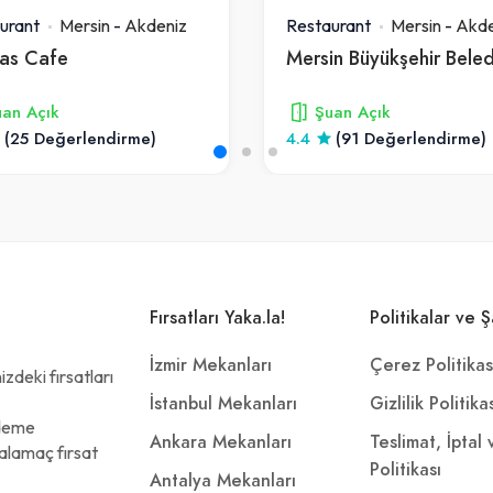
urant
Mersin
-
Akdeniz
Restaurant
Mersin
-
Akde
as Cafe
an Açık
Şuan Açık
(25 Değerlendirme)
4.4
(91 Değerlendirme)
Fırsatları Yaka.la!
Politikalar ve Ş
İzmir Mekanları
Çerez Politikas
zdeki fırsatları
İstanbul Mekanları
Gizlilik Politika
ödeme
Ankara Mekanları
Teslimat, İptal
alamaç fırsat
Politikası
Antalya Mekanları