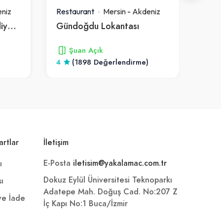
niz
Restaurant
Mersin
-
Akdeniz
Rest
Mersin Büyükşehir Belediyesi Ekmek Fabrikasi
Gündoğdu Lokantası
Enis
Şuan Açık
4
(1898 Değerlendirme)
4.4
artlar
İletişim
E-Posta
iletisim@yakalamac.com.tr
ı
Dokuz Eylül Üniversitesi Teknoparkı
sı
Adatepe Mah. Doğuş Cad. No:207 Z
 ve İade
İç Kapı No:1 Buca/İzmir