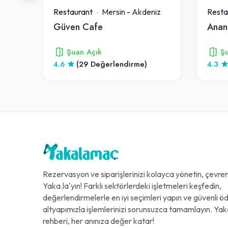
iz
Restaurant
Mersin
-
Akdeniz
Resta
Güven Cafe
Anan
Şuan Açık
Şu
4.6
(29 Değerlendirme)
4.3
Rezervasyon ve siparişlerinizi kolayca yönetin, çevreni
Yaka.la'yın! Farklı sektörlerdeki işletmeleri keşfedin,
değerlendirmelerle en iyi seçimleri yapın ve güvenli 
altyapımızla işlemlerinizi sorunsuzca tamamlayın. Yak
rehberi, her anınıza değer katar!