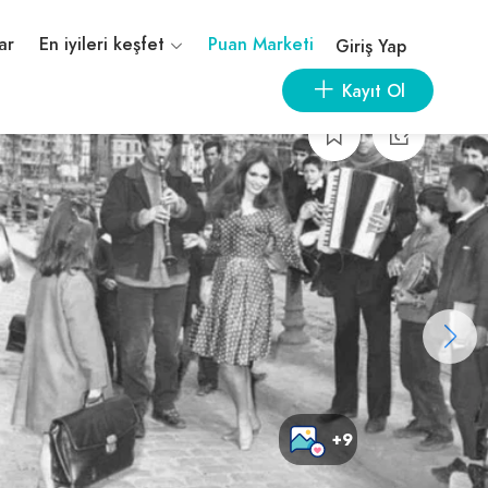
ar
En iyileri keşfet
Puan Marketi
Giriş Yap
Kayıt Ol
+9