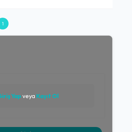
1
iriş Yap
veya
Kayıt Ol