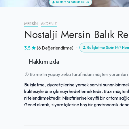
Restorana Katkıda Bulun
MERSIN
AKDENIZ
Nostalji Mersin Balık Re
3.5
(6 Değerlendirme)
Bu İşletme Sizin Mi? H
Hakkımızda
Bu metin yapay zeka tarafından müşteri yorumları k
Bu işletme, ziyaretçilerine yemek servisi sunan bir me
kalitesiyle öne çıkmayı hedeflemektedir. Bazı müşteril
nitelendirmektedir. Misafirlerine keyifli bir ortam 
Genel olarak, ziyaretçilerine hoş bir gastronomik den