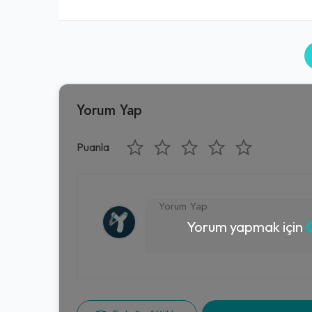
Yorum Yap
Puanla
Yorum yapmak için
G