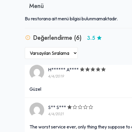
Menü
Bu restorana ait menü bilgisi bulunmamaktadır.
Değerlendirme (6)
3.5
H****** A****
4/4/2019
Güzel
S** S***
4/4/2021
The worst service ever, only thing they suppose to d