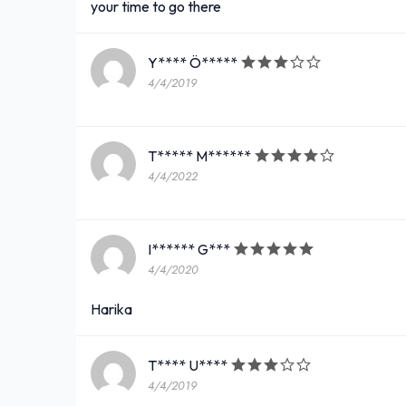
your time to go there
Y**** Ö*****
4/4/2019
T***** M******
4/4/2022
I****** G***
4/4/2020
Harika
T**** U****
4/4/2019