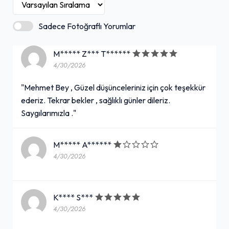
Sadece Fotoğraflı Yorumlar
M***** Z*** T******
4/30/2026
"Mehmet Bey , Güzel düşünceleriniz için çok teşekkür
ederiz. Tekrar bekler , sağlıklı günler dileriz.
Saygılarımızla ."
M***** A******
4/30/2026
K**** S***
4/30/2026