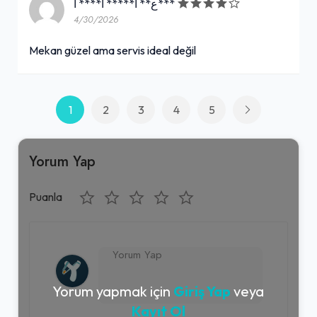
ع** ا***** ا**** ا***
4/30/2026
Mekan güzel ama servis ideal değil
1
2
3
4
5
Yorum Yap
Puanla
Yorum yapmak için
Giriş Yap
veya
Kayıt Ol