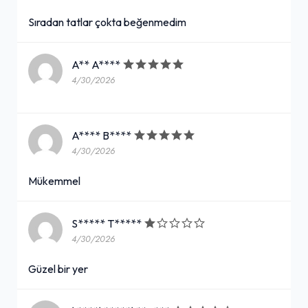
Sıradan tatlar çokta beğenmedim
A** A****
4/30/2026
A**** B****
4/30/2026
Mükemmel
S***** T*****
4/30/2026
Güzel bir yer