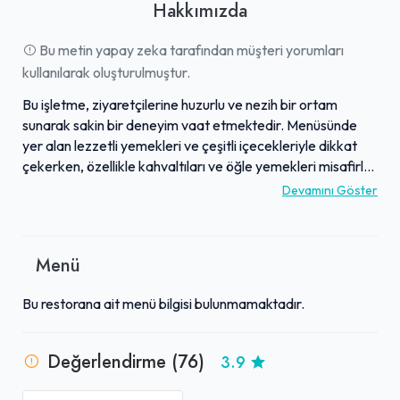
Hakkımızda
Bu metin yapay zeka tarafından müşteri yorumları
kullanılarak oluşturulmuştur.
Bu işletme, ziyaretçilerine huzurlu ve nezih bir ortam
sunarak sakin bir deneyim vaat etmektedir. Menüsünde
yer alan lezzetli yemekleri ve çeşitli içecekleriyle dikkat
çekerken, özellikle kahvaltıları ve öğle yemekleri misafirler
tarafından beğenilmektedir. Aileler için de uygun bir
Devamını Göster
mekan olarak öne çıkan işletmede, bazı yorumlarda
garsonların ilgili olduğu belirtilmektedir. Şehrin
yoğunluğundan uzaklaşmak ve keyifli bir mola vermek
Menü
isteyenler için ideal bir alternatif sunmaktadır. Genel
olarak, dinlendirici atmosferi ve lezzetli ikramlarıyla tercih
Bu restorana ait menü bilgisi bulunmamaktadır.
edilen bir noktadır.
Değerlendirme (76)
3.9