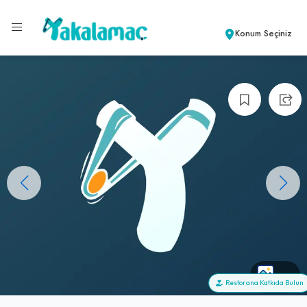
Konum Seçiniz
+0
Restorana Katkıda Bulun