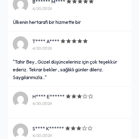
B****** M****
4/30/2026
Ülkenin hertarafı bir hizmette bir
T**** A****
4/30/2026
"Tahir Bey , Güzel düşünceleriniz için çok teşekkür
ederiz. Tekrar bekler , sağlıklı günler dileriz.
Saygılarımızla.."
H**** E******
4/30/2026
S**** K******
4/30/2026