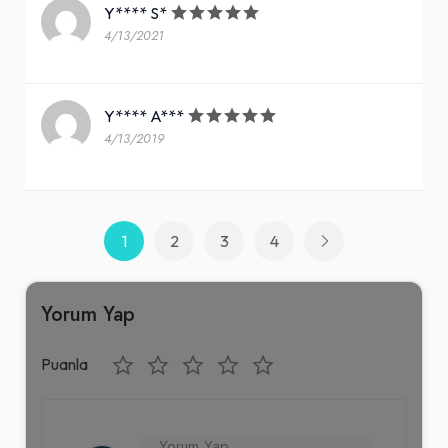
Y**** S*
4/13/2021
Y**** A***
4/13/2019
1
2
3
4
Yorum Yap
Puanla