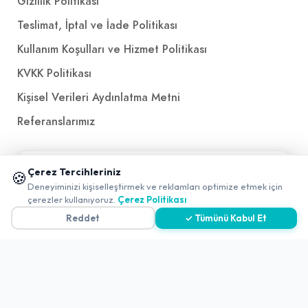
Gizlilik Politikası
Teslimat, İptal ve İade Politikası
Kullanım Koşulları ve Hizmet Politikası
KVKK Politikası
Kişisel Verileri Aydınlatma Metni
Referanslarımız
İletişim
📱 Mobil uygulamamızı keşfedin!
Çerez Tercihleriniz
🍪
✖
Deneyiminizi kişiselleştirmek ve reklamları optimize etmek için
E-Posta
iletisim@yakalamac.com.tr
0
çerezler kullanıyoruz.
Çerez Politikası
Dokuz Eylül Üniversitesi Teknoparkı Adatepe Mah.
Reddet
✓ Tümünü Kabul Et
Doğuş Cad. No:207 Z İç Kapı No:1 Buca/İzmir