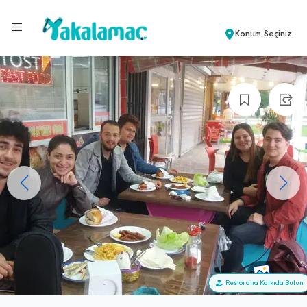
Konum Seçiniz
+15
Restorana Katkıda Bulun