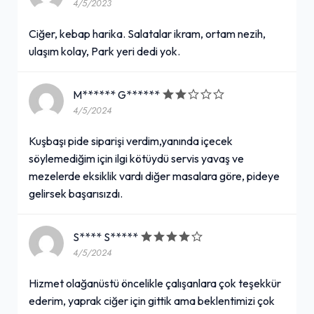
4/5/2023
Ciğer, kebap harika. Salatalar ikram, ortam nezih,
ulaşım kolay, Park yeri dedi yok.
M****** G******
4/5/2024
Kuşbaşı pide siparişi verdim,yanında içecek
söylemediğim için ilgi kötüydü servis yavaş ve
mezelerde eksiklik vardı diğer masalara göre, pideye
gelirsek başarısızdı.
S**** S*****
4/5/2024
Hizmet olağanüstü öncelikle çalışanlara çok teşekkür
ederim, yaprak ciğer için gittik ama beklentimizi çok