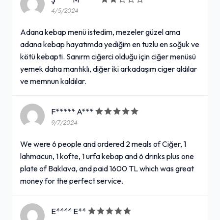
4/5/2024
Adana kebap menü istedim, mezeler güzel ama
adana kebap hayatımda yediğim en tuzlu en soğuk ve
kötü kebapti. Sanırm ciğerci olduğu için ciğer menüsü
yemek daha mantıklı, diğer iki arkadaşım ciger aldılar
ve memnun kaldılar.
F***** A***
9/7/2024
We were 6 people and ordered 2 meals of Ciğer, 1
lahmacun, 1 kofte, 1 urfa kebap and 6 drinks plus one
plate of Baklava, and paid 1600 TL which was great
money for the perfect service.
E**** E**