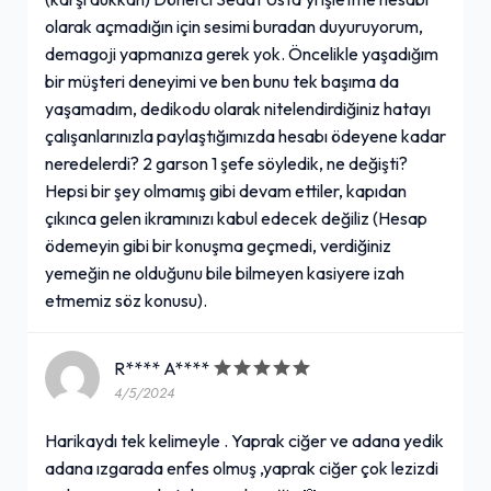
olarak açmadığın için sesimi buradan duyuruyorum,
demagoji yapmanıza gerek yok. Öncelikle yaşadığım
bir müşteri deneyimi ve ben bunu tek başıma da
yaşamadım, dedikodu olarak nitelendirdiğiniz hatayı
çalışanlarınızla paylaştığımızda hesabı ödeyene kadar
neredelerdi? 2 garson 1 şefe söyledik, ne değişti?
Hepsi bir şey olmamış gibi devam ettiler, kapıdan
çıkınca gelen ikramınızı kabul edecek değiliz (Hesap
ödemeyin gibi bir konuşma geçmedi, verdiğiniz
yemeğin ne olduğunu bile bilmeyen kasiyere izah
etmemiz söz konusu).
R**** A****
4/5/2024
Harikaydı tek kelimeyle . Yaprak ciğer ve adana yedik
adana ızgarada enfes olmuş ,yaprak ciğer çok lezizdi