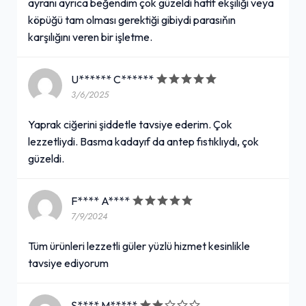
ayranı ayrıca beğendim çok güzeldi hafif ekşiliği veya
köpüğü tam olması gerektiği gibiydi parasıňın
karşılığını veren bir işletme.
U****** C******
3/6/2025
Yaprak ciğerini şiddetle tavsiye ederim. Çok
lezzetliydi. Basma kadayıf da antep fıstıklıydı, çok
güzeldi.
F**** A****
7/9/2024
Tüm ürünleri lezzetli güler yüzlü hizmet kesinlikle
tavsiye ediyorum
Ş**** M*****