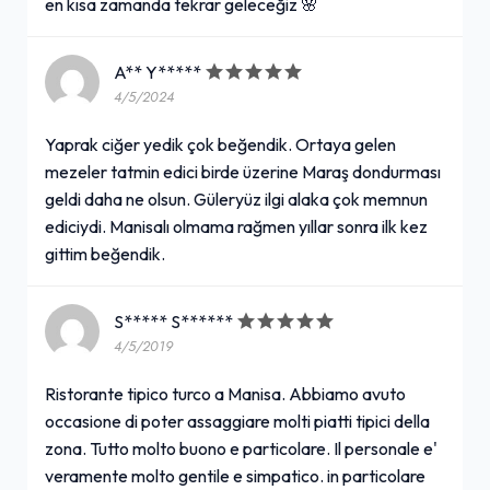
en kısa zamanda tekrar geleceğiz 🌸
A** Y*****
4/5/2024
Yaprak ciğer yedik çok beğendik. Ortaya gelen
mezeler tatmin edici birde üzerine Maraş dondurması
geldi daha ne olsun. Güleryüz ilgi alaka çok memnun
ediciydi. Manisalı olmama rağmen yıllar sonra ilk kez
gittim beğendik.
S***** S******
4/5/2019
Ristorante tipico turco a Manisa. Abbiamo avuto
occasione di poter assaggiare molti piatti tipici della
zona. Tutto molto buono e particolare. Il personale e'
veramente molto gentile e simpatico. in particolare