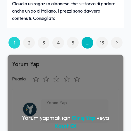
Claudio un ragazzo albanese che si sforza di parlare
anche un po di italiano. I prezzi sono davvero
contenuti. Consigliato
1
2
3
4
5
...
13
Yorum Yap
Puanla
Yorum yapmak için
Giriş Yap
veya
Kayıt Ol