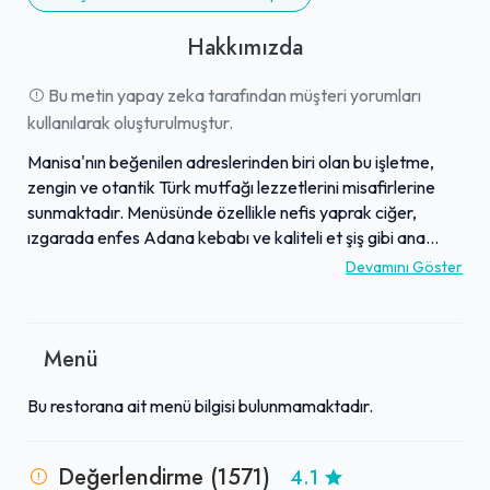
Hakkımızda
Bu metin yapay zeka tarafından müşteri yorumları
kullanılarak oluşturulmuştur.
Manisa'nın beğenilen adreslerinden biri olan bu işletme,
zengin ve otantik Türk mutfağı lezzetlerini misafirlerine
sunmaktadır. Menüsünde özellikle nefis yaprak ciğer,
ızgarada enfes Adana kebabı ve kaliteli et şiş gibi ana
yemekler övgüyle bahsedilmektedir. Yemekler öncesinde
Devamını Göster
sunulan zengin ve sınırsız mezeler ile Maraş dondurması
gibi ikramlar, deneyimi tamamlamaktadır. Temiz ve
hijyenik ortamının yanı sıra, güler yüzlü ve ilgili personelin
Menü
sunduğu kaliteli hizmet takdir edilmektedir. Makul fiyatları
ve yüksek müşteri memnuniyetiyle, Manisa'da öne çıkan
Bu restorana ait menü bilgisi bulunmamaktadır.
bir lezzet durağı olarak konumlanmaktadır.
Değerlendirme (1571)
4.1