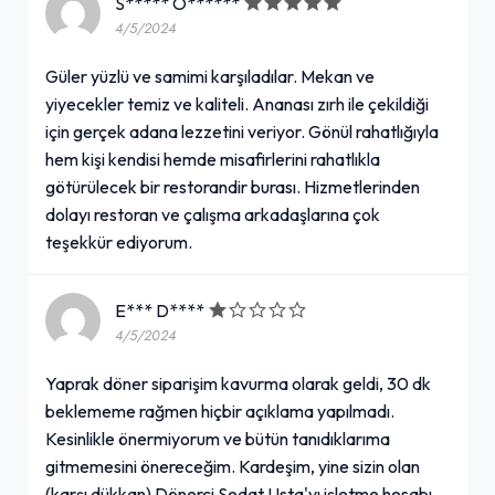
S***** Ö******
4/5/2024
Güler yüzlü ve samimi karşıladılar. Mekan ve
yiyecekler temiz ve kaliteli. Ananası zırh ile çekildiği
için gerçek adana lezzetini veriyor. Gönül rahatlığıyla
hem kişi kendisi hemde misafirlerini rahatlıkla
götürülecek bir restorandir burası. Hizmetlerinden
dolayı restoran ve çalışma arkadaşlarına çok
teşekkür ediyorum.
E*** D****
4/5/2024
Yaprak döner siparişim kavurma olarak geldi, 30 dk
beklememe rağmen hiçbir açıklama yapılmadı.
Kesinlikle önermiyorum ve bütün tanıdıklarıma
gitmemesini önereceğim. Kardeşim, yine sizin olan
(karşı dükkan) Dönerci Sedat Usta'yı işletme hesabı