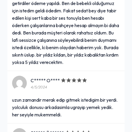
getirdiler ödeme yapıldı. Ben de bebekli olduğumuz
için istedim geldi ödedim. Fakat sedat bey diye tabir
edilen kişi sert kaba bir ses tonuyla ben hesabı
öderken çalışanlarına bahçeye hesap almayın bi daha
dedi. Ben burada müşteri olarak rahatsız oldum. Bu
lafı sessizce çalışanına söyleyebilirdi benim duymamı
istedi özellikle, ki benim olaydan haberim yok. Burada
sıkıntı üslup. bir yıldız kıldan, bir yıldız kabalıktan kırdım
yoksa 5 yıldız verecektim.
C***** O****
4/5/2024
uzun zamandir merak edip gitmek istedigim bir yerdi.
yolculuk donusu arkadasimla ugrayip yemek yedik.
her seyiyle mukemmeldi.