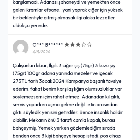
karşılamadı. Adanası şahaneydi ve yemekten önce
gelen ikramlar efsane.. yani yaprak ciğer için yüksek
bir beklentiyle gitmiş olmasak ilgi alaka lezzetler
oldukça yerinde.
O*** B******
4/5/2024
Çalışanları kibar, İlgili. 3 ciğer şiş (75gr) 3 kuzu şiş
(75gr) 100gr adana yanında mezeler ve içecek
275TL tarih 3ocak2024 Kampanya başarılı tavsiye
ederim. fakat benim karşılaştığım olumsuzluklar var
söylemezsem içim rahat etmez. Adanadan kıl çıktı,
servis yaparken uçma gelme değil. etin arasından
çıktı. söyledik yenisini getirdiler. Bence insanlık halidir
olabilir. Mekanın önü 3 tarafı camla kapalı, burası
bahçeymiş. Yemek yerken gözlemlediğim sırada
benden önce 3 kişi bahçeye hesap istedi. pos cihazı