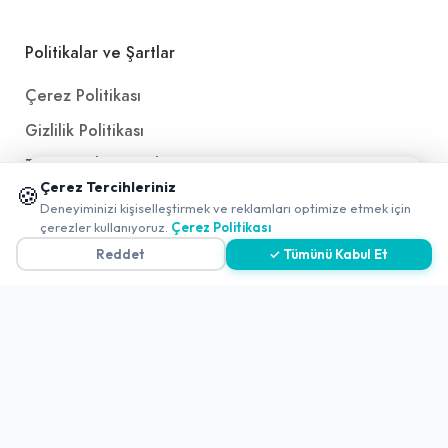
Politikalar ve Şartlar
Çerez Politikası
Gizlilik Politikası
Teslimat, İptal ve İade Politikası
📱 Mobil uygulamamızı keşfedin!
Çerez Tercihleriniz
🍪
Kullanım Koşulları ve Hizmet Politikası
✖
Deneyiminizi kişiselleştirmek ve reklamları optimize etmek için
0
çerezler kullanıyoruz.
Çerez Politikası
KVKK Politikası
Reddet
✓ Tümünü Kabul Et
Kişisel Verileri Aydınlatma Metni
Referanslarımız
İletişim
E-Posta
iletisim@yakalamac.com.tr
Dokuz Eylül Üniversitesi Teknoparkı Adatepe Mah.