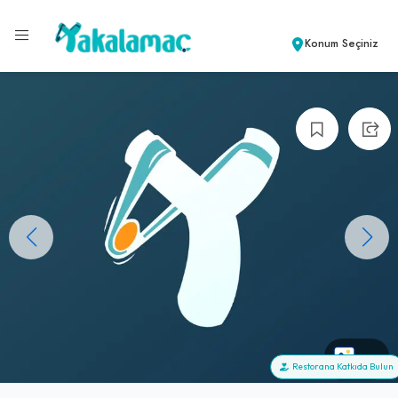
Konum Seçiniz
+0
Restorana Katkıda Bulun