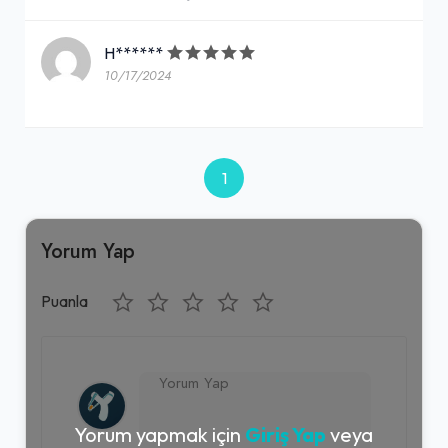
H******
10/17/2024
1
Yorum Yap
Puanla
Yorum yapmak için
Giriş Yap
veya