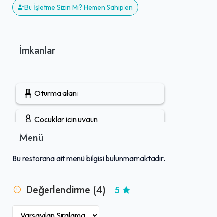
Bu İşletme Sizin Mi? Hemen Sahiplen
İmkanlar
Oturma alanı
Çocuklar için uygun
Menü
Gel-Al mevcut
Bu restorana ait menü bilgisi bulunmamaktadır.
Arabaya teslim mevcut
Değerlendirme (4)
5