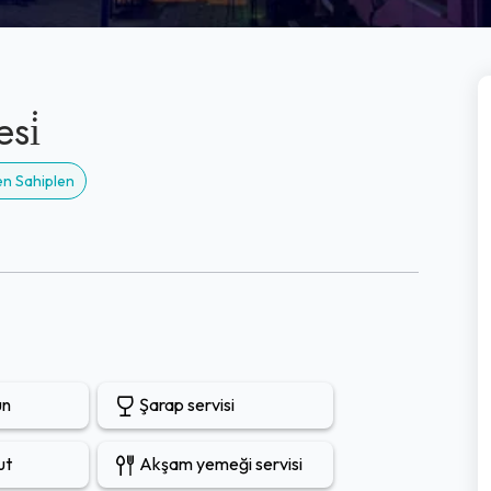
si̇
en Sahiplen
un
Şarap servisi
ut
Akşam yemeği servisi