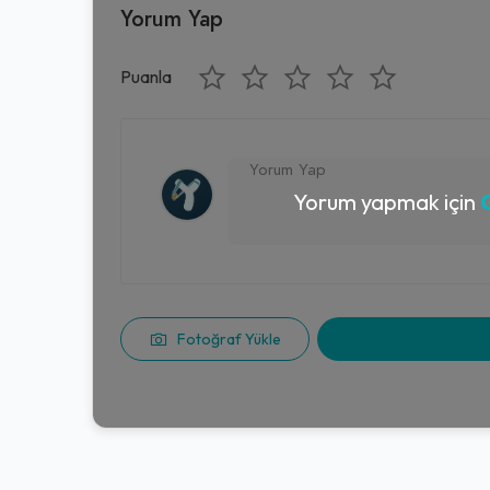
Yorum Yap
Puanla
Yorum yapmak için
G
Fotoğraf Yükle