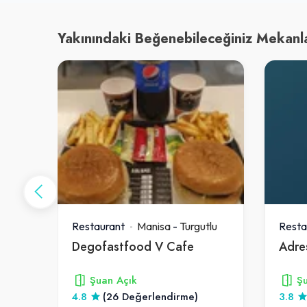
Yakınındaki Beğenebileceğiniz Mekanl
tlu
Restaurant
Manisa
-
Turgutlu
Resta
Degofastfood V Cafe
Adres
Şuan Açık
Şu
4.8
(26 Değerlendirme)
3.8