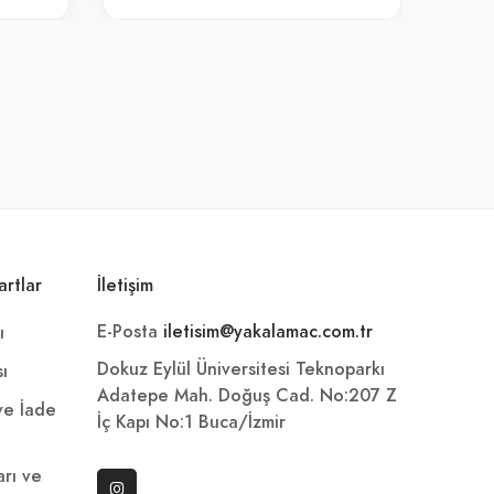
artlar
İletişim
E-Posta
iletisim@yakalamac.com.tr
ı
Dokuz Eylül Üniversitesi Teknoparkı
sı
Adatepe Mah. Doğuş Cad. No:207 Z
 ve İade
İç Kapı No:1 Buca/İzmir
arı ve