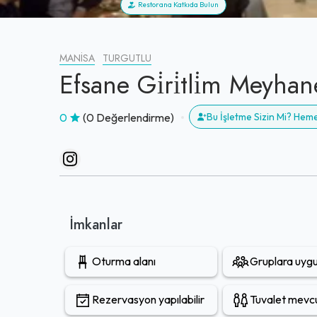
Restorana Katkıda Bulun
MANISA
TURGUTLU
Efsane Gi̇ri̇tli̇m Meyhane
0
(0 Değerlendirme)
Bu İşletme Sizin Mi? Hem
İmkanlar
Oturma alanı
Gruplara uyg
Rezervasyon yapılabilir
Tuvalet mevc