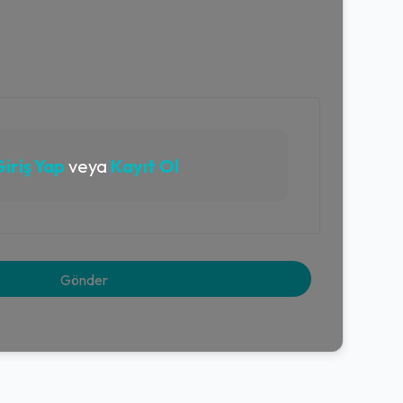
iriş Yap
veya
Kayıt Ol