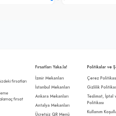
Fırsatları Yaka.la!
Politikalar ve Ş
İzmir Mekanları
Çerez Politikas
zdeki fırsatları
İstanbul Mekanları
Gizlilik Politika
ödeme
Ankara Mekanları
Teslimat, İptal
alamaç fırsat
Politikası
Antalya Mekanları
Kullanım Koşull
Ücretsiz QR Menü