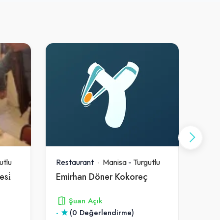
utlu
Restaurant
Manisa
-
Turgutlu
Rest
esi̇
Emirhan Döner Kokoreç
Şuan Açık
-
(0 Değerlendirme)
4.5