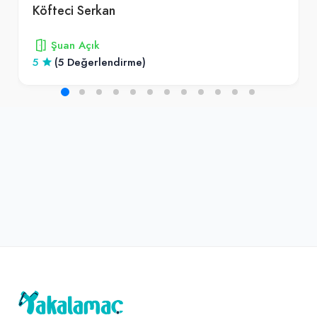
Köfteci Serkan
Amerikan Salatası (150 gr.)
Şuan Açık
105,00₺
5
(5 Değerlendirme)
(150 gr.)
+
Jacobs Original 3’ü 1 Arada
(16 gr.)
18,00₺
+
3’ü 1 Arada (16 gr.)
Danette Çikolatalı (100 gr.)
45,00₺
(100 gr.)
+