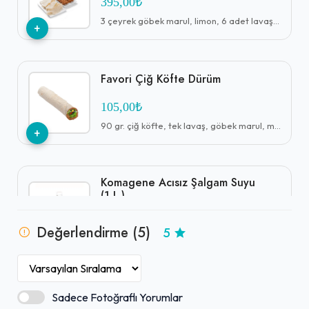
395,00₺
3 çeyrek göbek marul, limon, 6 adet lavaş, 3 adet çiğ köfte sosu ile
+
Favori Çiğ Köfte Dürüm
105,00₺
90 gr. çiğ köfte, tek lavaş, göbek marul, mısır, maydanoz, nane, salatalık turşusu, közlenmiş biber, mor lahana, ekşi çiğ köfte sosu, limon ve çiğ köfte sosu
+
Komagene Acısız Şalgam Suyu
(1 L.)
55,00₺
Değerlendirme (5)
5
+
Acısız
Jacobs 2’si 1 Arada Mix (10,5
Sadece Fotoğraflı Yorumlar