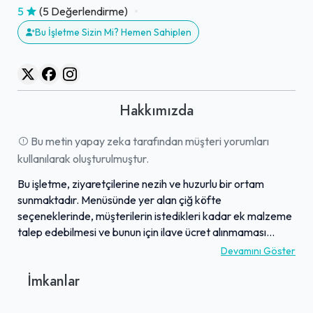
5
(5 Değerlendirme)
Bu İşletme Sizin Mi? Hemen Sahiplen
Hakkımızda
Bu metin yapay zeka tarafından müşteri yorumları
kullanılarak oluşturulmuştur.
Bu işletme, ziyaretçilerine nezih ve huzurlu bir ortam
sunmaktadır. Menüsünde yer alan çiğ köfte
seçeneklerinde, müşterilerin istedikleri kadar ek malzeme
talep edebilmesi ve bunun için ilave ücret alınmaması
büyük beğeni toplamaktadır. Müşterilerle kurulan
Devamını Göster
iletişimde gösterilen ilgi, alaka ve saygılı üslup, misafirlerin
İmkanlar
kendilerini değerli hissetmelerini sağlamaktadır. İşletmenin
genelinde temizlik ve hijyene büyük özen gösterilmekte,
düzenli ve disiplinli bir hizmet anlayışı benimsenmektedir.