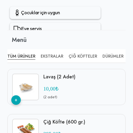
Bu yaklaşım, misafirlerine hem lezzetli hem de güvenilir bir
Çocuklar için uygun
deneyim vadeden bir adres olarak öne çıkmaktadır.
Eve servis
Menü
TÜM ÜRÜNLER
EKSTRALAR
ÇIĞ KÖFTELER
DÜRÜMLER
İ
Lavaş (2 Adet)
10,00₺
(2 adet)
+
Çiğ Köfte (600 gr.)