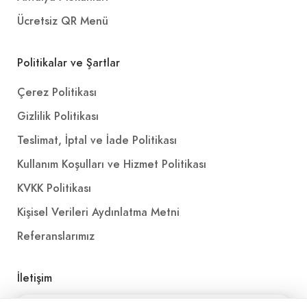
Ücretsiz QR Menü
Eti Petito Ayıcık (8 gr.)
Politikalar ve Şartlar
15,00₺
Çerez Politikası
(8 gr.)
+
Gizlilik Politikası
Teslimat, İptal ve İade Politikası
Magnum Mini Cookie (57,5 ml.)
Kullanım Koşulları ve Hizmet Politikası
55,00₺
KVKK Politikası
(57,5 ml.)
+
Kişisel Verileri Aydınlatma Metni
Referanslarımız
Pepsi (33 cl.)
İletişim
45,00₺
E-Posta
iletisim@yakalamac.com.tr
(33 cl.)