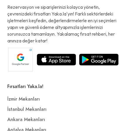
Rezervasyon ve siparişlerinizi kolayca yönetin,
çevrenizdeki fırsatları Yaka.la'yın! Farklı sektörlerdeki
Kakaolu Eti Hoşbeş (40 gr.)
işletmeleri keşfedin, değerlendirmelerle en iyi seçimleri
yapın ve güvenli ödeme altyapımızla işlemlerinizi
25,00₺
sorunsuzca tamamlayın. Yakalamaç fırsat rehberi, her
(40 gr.)
+
anınıza değer katar!
Magnum Mini Badem (57,5 ml.)
55,00₺
(57,5 ml.)
+
Fırsatları Yaka.la!
İzmir Mekanları
Eti Bidolu Kakao Kremalı
İstanbul Mekanları
Gofret (36 gr.)
Ankara Mekanları
20,00₺
+
Antalya Mekanları
(36 gr.)