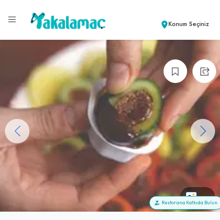
Konum Seçiniz
+5
Restorana Katkıda Bulun