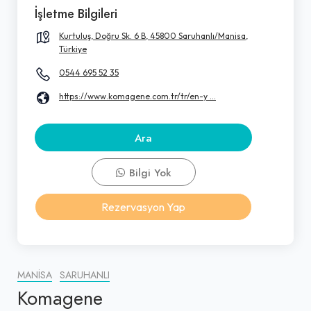
İşletme Bilgileri
Kurtuluş, Doğru Sk. 6 B, 45800 Saruhanlı/Manisa,
Türkiye
0544 695 52 35
https://www.komagene.com.tr/tr/en-y ...
Ara
Bilgi Yok
Rezervasyon Yap
MANISA
SARUHANLI
Komagene