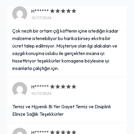
gr.)
H******
18,00₺
+
10/17/2024
2''si 1 arada (10.5 gr.)
Çok nezih bir ortam çiğ köftenin içine istediğin kadar
malzeme istenebiliyor bu harika birsey ekstra bir
Double Dürüm Menü
ücret talep edilmiyor. Müşteriye olan ilgi alakaları ve
saygılı konuşma üslubu ile gerçekten insana iyi
160,00₺
hissettiriyor teşekkürler komagene böylesine iyi
Double Dürüm (175 gr. çiğ köfte, çift lavaş, seçeceğiniz 5 çeşit garnitür, seçeceğiniz 2 çeşit sos) + Komagene Ayran (17 cl.)
+
insanlarla çalıştığın için.
H******
Lipton Ice Tea Şeftali (33 cl.)
10/17/2024
50,00₺
Temiz ve Hijyenik Bi Yer Gayet Temiz ve Disiplinli
(33 cl.)
+
Elinize Sağlık Teşekkürler
H******