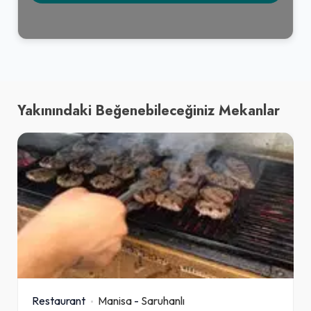
Favori Ultra Mega Dürüm Menü
150,00₺
Favori Ultra Mega Dürüm (150 gr. çiğ köfte, çift lavaş, göbek marul, mısır, maydanoz, nane, salatalık turşusu, közlenmiş biber, mor lahana, ekşi çiğ köfte sosu, limon ve çiğ köfte sosu) + Komagene Ayran (17 cl.)
+
Yakınındaki Beğenebileceğiniz Mekanlar
Eti Canga
35,00₺
(45 gr.)
+
Bi''Çift Tatlı Menü
360,00₺
2 Adet Mega Çiğ Köfte Dürüm (125 gr. çiğ köfte, çift lavaş, seçeceğiniz 5 çeşit garnitür, seçeceğiniz 2 çeşit sos) + 2 Adet Komagene Ayran (17 cl.) + 2 Adet Danette
+
Restaurant
Manisa
-
Saruhanlı