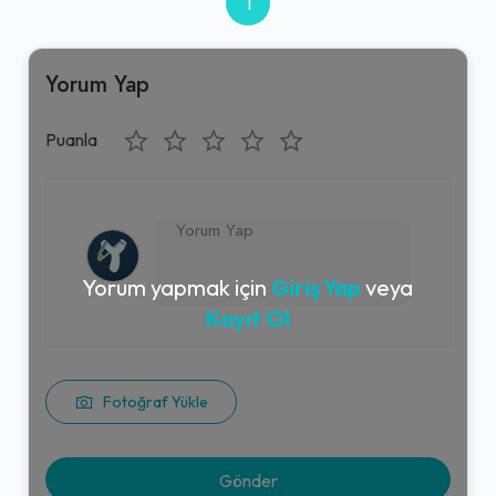
1
Catering Menü 2
475,00₺
Yorum Yap
3 Adet Komagene Şuşi (Doritoslu) + 3 Adet Komagene Ayran (17 cl.)
+
Puanla
Ekstra Limon (1 Adet)
23,00₺
(1 Adet)
+
Yorum yapmak için
Giriş Yap
veya
Kayıt Ol
Kızılay Limonlu Soda (20 cl.)
30,00₺
Fotoğraf Yükle
(20 cl.)
+