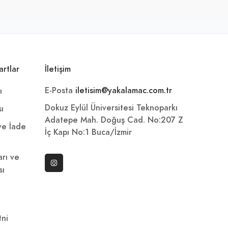
artlar
İletişim
E-Posta
iletisim@yakalamac.com.tr
ı
Dokuz Eylül Üniversitesi Teknoparkı
sı
Adatepe Mah. Doğuş Cad. No:207 Z
 ve İade
İç Kapı No:1 Buca/İzmir
arı ve
sı
ni