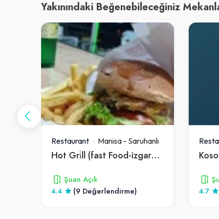
Yakınındaki Beğenebileceğiniz Mekanl
anlı
Restaurant
Manisa
-
Saruhanlı
Resta
Hot Gri̇ll (fast Food-izgara Pişirim)
Koso
Şuan Açık
Şu
4.4
(9 Değerlendirme)
4.7