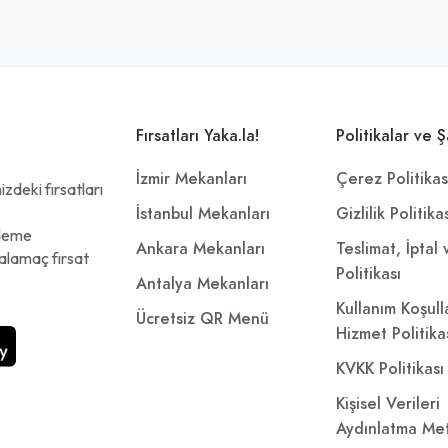
Fırsatları Yaka.la!
Politikalar ve Ş
İzmir Mekanları
Çerez Politikas
zdeki fırsatları
İstanbul Mekanları
Gizlilik Politika
ödeme
Ankara Mekanları
Teslimat, İptal
alamaç fırsat
Politikası
Antalya Mekanları
Kullanım Koşull
Ücretsiz QR Menü
Hizmet Politika
KVKK Politikası
Kişisel Verileri
Aydınlatma Met