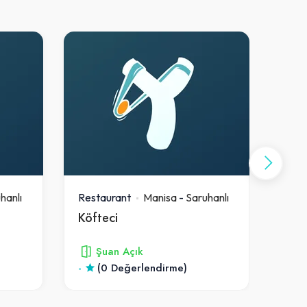
hanlı
Restaurant
Manisa
-
Saruhanlı
Rest
Köfteci
Şaki
Şuan Açık
-
(0 Değerlendirme)
3.2