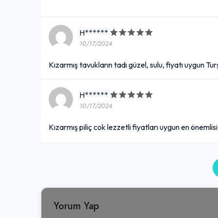
H******
10/17/2024
Kızarmış tavukların tadı güzel, sulu, fiyatı uygun Tur
H******
10/17/2024
Kızarmış piliç cok lezzetli fiyatları uygun en önemli
Yorum Yap