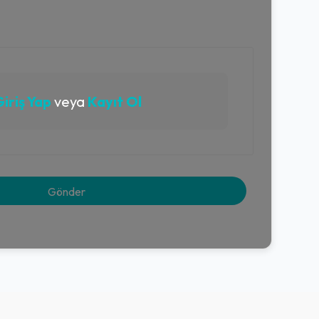
iriş Yap
veya
Kayıt Ol