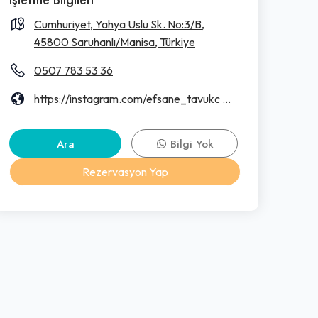
Cumhuriyet, Yahya Uslu Sk. No:3/B,
45800 Saruhanlı/Manisa, Türkiye
0507 783 53 36
https://instagram.com/efsane_tavukc ...
Ara
Bilgi Yok
Rezervasyon Yap