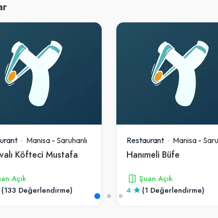
ar
urant
Manisa
-
Saruhanlı
Restaurant
Manisa
-
Saru
valı Köfteci Mustafa
Hanımeli Büfe
an Açık
Şuan Açık
(133 Değerlendirme)
4
(1 Değerlendirme)