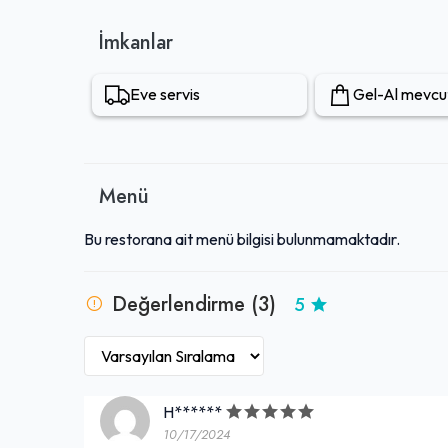
memnuniyetine verdiği önemle beğeni toplamaktadır.
İmkanlar
Eve servis
Gel-Al mevcu
Menü
Bu restorana ait menü bilgisi bulunmamaktadır.
Değerlendirme (3)
5
H******
10/17/2024