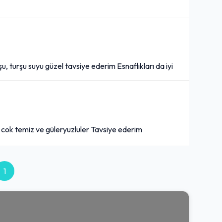
şu, turşu suyu güzel tavsiye ederim Esnaflıkları da iyi
si cok temiz ve güleryuzluler Tavsiye ederim
1