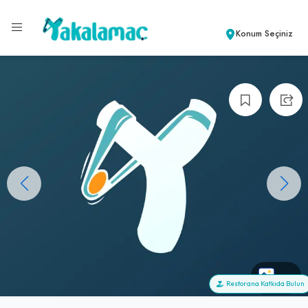
Konum Seçiniz
+0
Restorana Katkıda Bulun