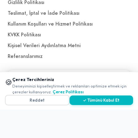
Gizlilik Politikası
Teslimat, İptal ve İade Politikası
Kullanım Koşulları ve Hizmet Politikası
KVKK Politikası
Kişisel Verileri Aydınlatma Metni
Referanslarımız
İletişim
📱 Mobil uygulamamızı keşfedin!
Çerez Tercihleriniz
🍪
✖
Deneyiminizi kişiselleştirmek ve reklamları optimize etmek için
E-Posta
iletisim@yakalamac.com.tr
0
çerezler kullanıyoruz.
Çerez Politikası
Dokuz Eylül Üniversitesi Teknoparkı Adatepe Mah.
Reddet
✓ Tümünü Kabul Et
Doğuş Cad. No:207 Z İç Kapı No:1 Buca/İzmir