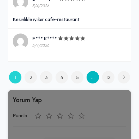
5/4/2026
Kesinlikle iyi bir cafe-restaurant
E*** K****
5/4/2026
1
2
3
4
5
...
12
Yorum Yap
Puanla