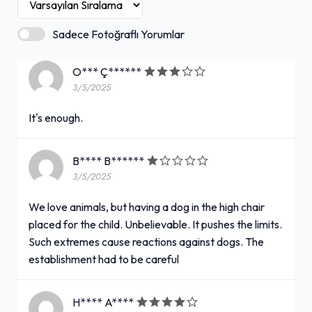
Sadece Fotoğraflı Yorumlar
O*** Ç******
3/5/2025
It's enough.
B**** B******
3/5/2025
We love animals, but having a dog in the high chair
placed for the child. Unbelievable. It pushes the limits.
Such extremes cause reactions against dogs. The
establishment had to be careful
H**** A****