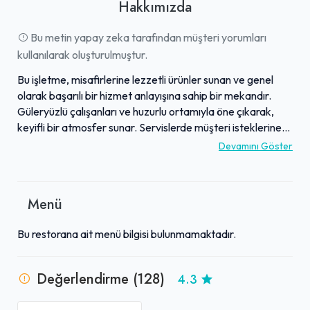
Hakkımızda
Bu metin yapay zeka tarafından müşteri yorumları
kullanılarak oluşturulmuştur.
Bu işletme, misafirlerine lezzetli ürünler sunan ve genel
olarak başarılı bir hizmet anlayışına sahip bir mekandır.
Güleryüzlü çalışanları ve huzurlu ortamıyla öne çıkarak,
keyifli bir atmosfer sunar. Servislerde müşteri isteklerine
özen gösterilmesi, kişiselleştirilmiş bir deneyim
Devamını Göster
sağlamaktadır. Ziyaretçiler, ödedikleri ücretin karşılığını
aldıklarını ve sunulan kaliteden memnun kaldıklarını
belirtmektedir. Özellikle canlı müzik etkinliklerinin de
Menü
bulunduğu zamanlarda, eğlenceli ve güzel anlar geçirmek
mümkündür. Genel olarak, misafirlerine yeterli ve tatmin
Bu restorana ait menü bilgisi bulunmamaktadır.
edici bir deneyim sunmayı hedefleyen bir işletmedir.
Değerlendirme (128)
4.3