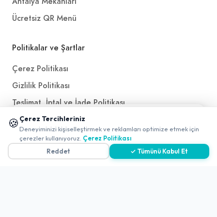
Antalya Mekanları
Ücretsiz QR Menü
Politikalar ve Şartlar
Çerez Politikası
Gizlilik Politikası
Teslimat, İptal ve İade Politikası
📱 Mobil uygulamamızı keşfedin!
Kullanım Koşulları ve Hizmet Politikası
Çerez Tercihleriniz
🍪
✖
Deneyiminizi kişiselleştirmek ve reklamları optimize etmek için
0
KVKK Politikası
çerezler kullanıyoruz.
Çerez Politikası
Reddet
✓ Tümünü Kabul Et
Kişisel Verileri Aydınlatma Metni
Referanslarımız
İletişim