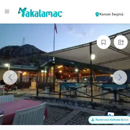
Konum Seçiniz
+18
Restorana Katkıda Bulun