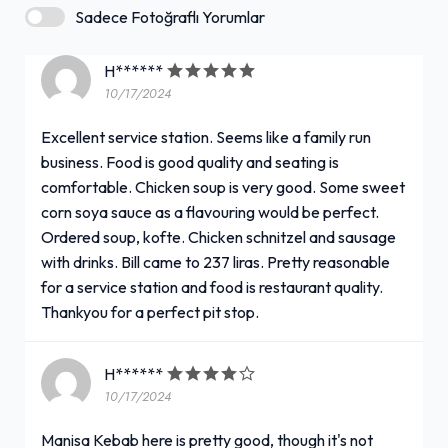
Sadece Fotoğraflı Yorumlar
Tuvalet mevcut
H******
10/17/2024
Akşam yemeği servisi
+ Daha Fazla (4)
Excellent service station. Seems like a family run
business. Food is good quality and seating is
comfortable. Chicken soup is very good. Some sweet
corn soya sauce as a flavouring would be perfect.
Ordered soup, kofte. Chicken schnitzel and sausage
with drinks. Bill came to 237 liras. Pretty reasonable
for a service station and food is restaurant quality.
Thankyou for a perfect pit stop.
H******
10/17/2024
Manisa Kebab here is pretty good, though it's not