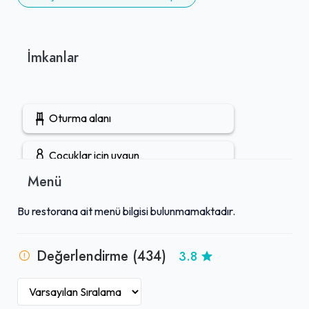
İmkanlar
Oturma alanı
Çocuklar için uygun
Menü
Gruplara uygun
Bu restorana ait menü bilgisi bulunmamaktadır.
Çocuk menüsü
Değerlendirme (434)
3.8
Açık hava oturma alanı
Öğle yemeği servisi