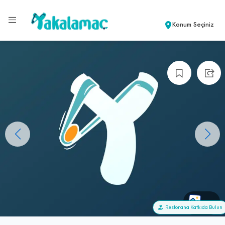
Konum Seçiniz
+0
Restorana Katkıda Bulun