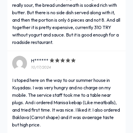
really sour, the bread underneath is soaked rich with
butter. But there is no side dish served along with it,
and then the portion is only 6 pieces and not 8. And all
together it is pretty expensive, currently 310 TRY
without yogurt and sauce. But it is good enough for a
roadside restaurant.
H******
10/17/2024
I stoped here on the way to our summer house in
Kuşadası. I was very hungry and no charge on my
mobile. The service staff took me to a table near
plugs. And i ordered Manisa kebap (Like meatballs),
and tried first time. It was nice. I liked it. I also ordered
Baklava (Carrot shape) and it was avaerage taste
but high price.