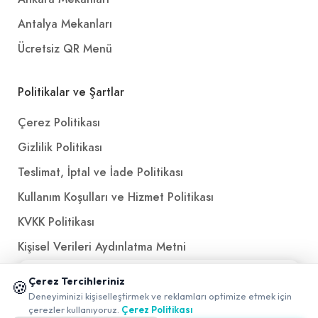
Antalya Mekanları
Ücretsiz QR Menü
Politikalar ve Şartlar
Çerez Politikası
Gizlilik Politikası
Teslimat, İptal ve İade Politikası
Kullanım Koşulları ve Hizmet Politikası
KVKK Politikası
Kişisel Verileri Aydınlatma Metni
Referanslarımız
📱 Mobil uygulamamızı keşfedin!
Çerez Tercihleriniz
🍪
✖
Deneyiminizi kişiselleştirmek ve reklamları optimize etmek için
0
çerezler kullanıyoruz.
Çerez Politikası
İletişim