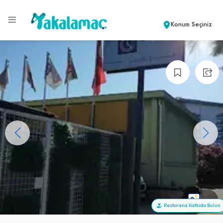
Konum Seçiniz
+5
Restorana Katkıda Bulun