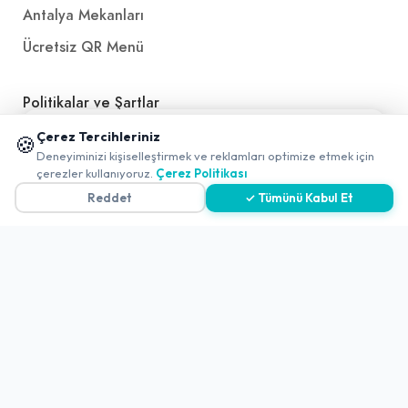
Antalya Mekanları
Ücretsiz QR Menü
Politikalar ve Şartlar
📱 Mobil uygulamamızı keşfedin!
Çerez Tercihleriniz
🍪
Çerez Politikası
✖
Deneyiminizi kişiselleştirmek ve reklamları optimize etmek için
0
Gizlilik Politikası
çerezler kullanıyoruz.
Çerez Politikası
Reddet
✓ Tümünü Kabul Et
Teslimat, İptal ve İade Politikası
Kullanım Koşulları ve Hizmet Politikası
KVKK Politikası
Kişisel Verileri Aydınlatma Metni
Referanslarımız
İletişim