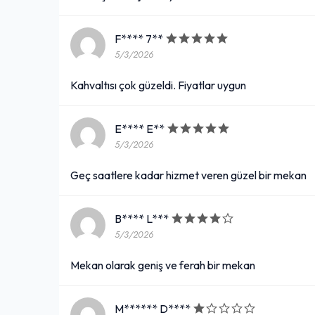
F**** 7**
5/3/2026
Kahvaltısı çok güzeldi. Fiyatlar uygun
E**** E**
5/3/2026
Geç saatlere kadar hizmet veren güzel bir mekan
B**** L***
5/3/2026
Mekan olarak geniş ve ferah bir mekan
M****** D****