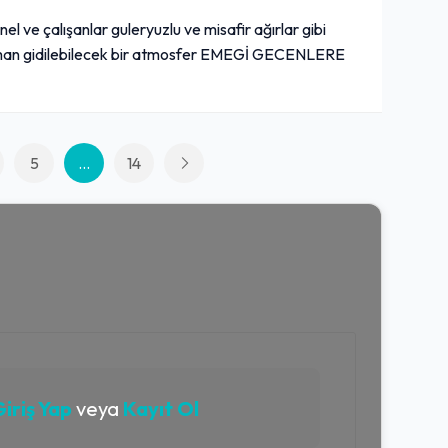
el ve çalışanlar guleryuzlu ve misafir ağırlar gibi
man gidilebilecek bir atmosfer EMEGİ GECENLERE
5
...
14
iriş Yap
veya
Kayıt Ol