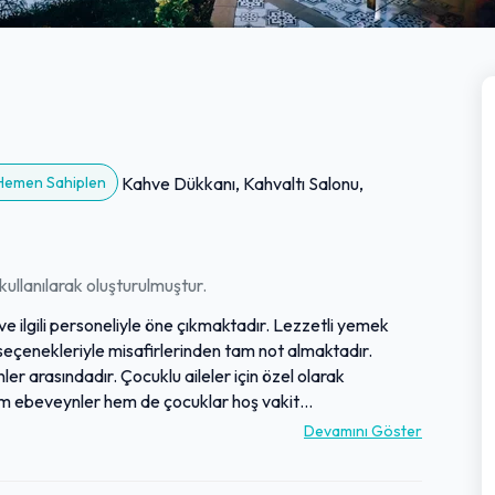
 Hemen Sahiplen
Kahve Dükkanı, Kahvaltı Salonu,
ullanılarak oluşturulmuştur.
 ve ilgili personeliyle öne çıkmaktadır. Lezzetli yemek
seçenekleriyle misafirlerinden tam not almaktadır.
nler arasındadır. Çocuklu aileler için özel olarak
hem ebeveynler hem de çocuklar hoş vakit
numda bulunan mekan, temiz ve nezih ortamıyla tercih
Devamını Göster
ışıyla, hem uzun soluklu dinlenmeler hem de pratik