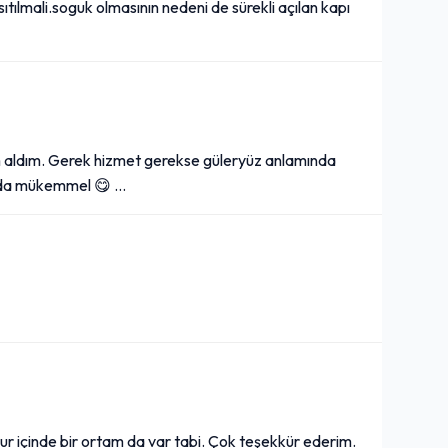
 ısıtılmali.soguk olmasının nedeni de sürekli açılan kapı
m aldım. Gerek hizmet gerekse güleryüz anlamında
sı da mükemmel 😋 …
ur içinde bir ortam da var tabi. Çok teşekkür ederim.