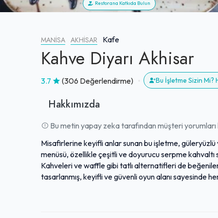
Restorana Katkıda Bulun
Kafe
MANISA
AKHISAR
Kahve Diyarı Akhisar
3.7
(306 Değerlendirme)
Bu İşletme Sizin Mi?
Hakkımızda
Bu metin yapay zeka tarafından müşteri yorumları k
Misafirlerine keyifli anlar sunan bu işletme, güleryüzlü
menüsü, özellikle çeşitli ve doyurucu serpme kahvaltı 
Kahveleri ve waffle gibi tatlı alternatifleri de beğenile
tasarlanmış, keyifli ve güvenli oyun alanı sayesinde 
geçirebilmektedir. Yolculuk molaları için ideal bir ko
sebebi olmaktadır. Hızlı ve misafirperver hizmet anlay
yeme-içme deneyimleri için uygun bir atmosfer sunar.