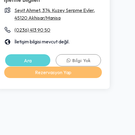
Seyit Ahmet, 374. Kuzey Serpme Evler,
45120 Akhisar/Manisa
(0236) 413 90 50
İletişim bilgisi mevcut değil.
Ara
Bilgi Yok
Rezervasyon Yap