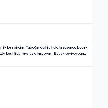
ım ilk kez girdim. Tabağımda ki çikolata sosunda böcek
r özür kesinlikle tavsiye etmiyorum. Böcek seviyorsanız