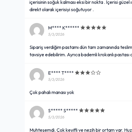
içerisinin soğuk kalması eksi bir nokta . İçerisi güzel
direkt olarak içerisiyi soğutuyor .
M**** K******
5/3/2026
Sipariş verdiğim pastamı dün tam zamanında tesli
tavsiye edebilirim. Ayrıca bademli krokanlı pasta
E**** T****
5/3/2026
Çok pahalı manası yok
S***** S*****
5/3/2026
Muhteşemdi. Çok keyifli ve nezih bir ortam var. Huz