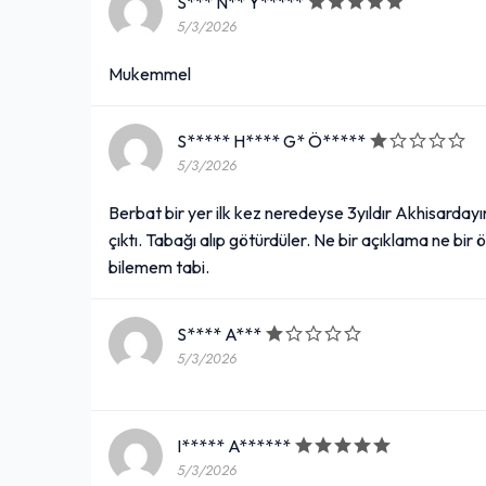
S*** N** Y*****
5/3/2026
Mukemmel
S***** H**** G* Ö*****
5/3/2026
Berbat bir yer ilk kez neredeyse 3yıldır Akhisarday
çıktı. Tabağı alıp götürdüler. Ne bir açıklama ne bi
bilemem tabi.
S**** A***
5/3/2026
I***** A******
5/3/2026