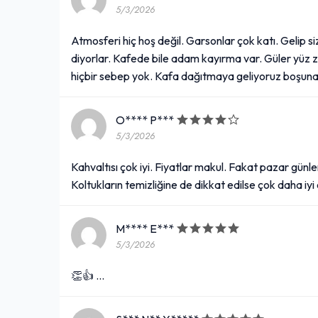
5/3/2026
Atmosferi hiç hoş değil. Garsonlar çok katı. Gelip s
diyorlar. Kafede bile adam kayırma var. Güler yüz z
hiçbir sebep yok. Kafa dağıtmaya geliyoruz boşuna 
O**** P***
5/3/2026
Kahvaltısı çok iyi. Fiyatlar makul. Fakat pazar günle
Koltukların temizliğine de dikkat edilse çok daha iyi
M**** E***
5/3/2026
👏👍 …