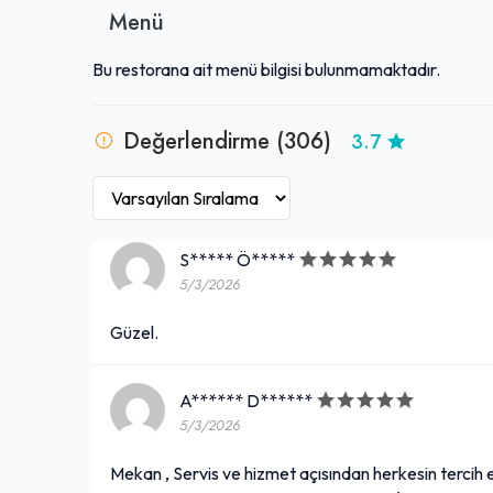
Menü
Bu restorana ait menü bilgisi bulunmamaktadır.
Değerlendirme (306)
3.7
S***** Ö*****
5/3/2026
Güzel.
A****** D******
5/3/2026
Mekan , Servis ve hizmet açısından herkesin tercih 