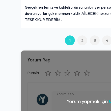
Gerçekten temiz ve kaliteli ürün sunan bir yer person
davranıyorlar çok memnun kaldık AİLECEK herza
TESEKKUR EDERİM .
1
2
3
4
Yorum Yap
Puanla
Yorum yapmak için
G