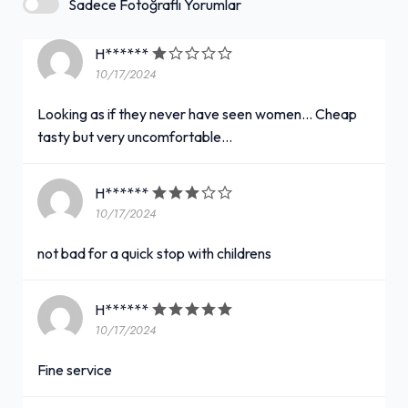
Sadece Fotoğraflı Yorumlar
Kahve servisi
H******
10/17/2024
Brunch servisi
+ Daha Fazla (1)
Looking as if they never have seen women... Cheap
tasty but very uncomfortable...
H******
10/17/2024
not bad for a quick stop with childrens
H******
10/17/2024
Fine service