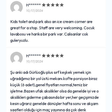
H******
10/17/2024
Kids toilet and park also an ice cream corner are
great for a stop. Staff are very welcoming. Cocuk
lavabosu ve harika bir park var. Calisanlar cok
guleryuzlu.
H******
10/17/2024
Şu anki adı Gürlüoğlu plus sırf keşkek yemek için
uğradığımız bir yol üstü mekanı.kofte porsiyon biraz
küçük (6 adet),genel fiyatları normal,temiz bir
işletme.Bazen ufak aksilikler olsa da genelde iyi ve o
aksilikleri giderme çabasında bir yer,her geçişimizde
kesin uğrarız genelde dönüşler hafta sonu ve akşam
saatleri olduğu için maç yayınına da çok denk