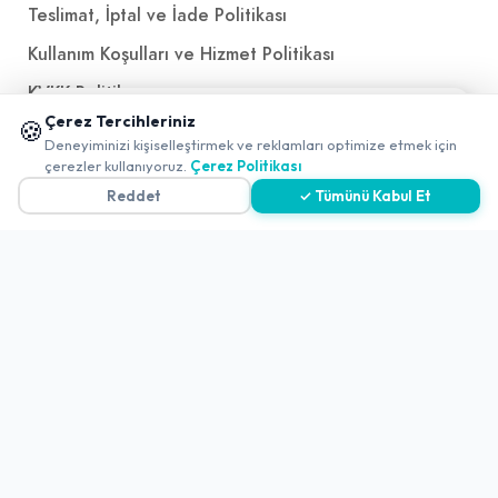
Teslimat, İptal ve İade Politikası
Kullanım Koşulları ve Hizmet Politikası
KVKK Politikası
📱 Mobil uygulamamızı keşfedin!
Çerez Tercihleriniz
🍪
Kişisel Verileri Aydınlatma Metni
✖
Deneyiminizi kişiselleştirmek ve reklamları optimize etmek için
0
çerezler kullanıyoruz.
Çerez Politikası
Referanslarımız
Reddet
✓ Tümünü Kabul Et
İletişim
E-Posta
iletisim@yakalamac.com.tr
Dokuz Eylül Üniversitesi Teknoparkı Adatepe Mah.
Doğuş Cad. No:207 Z İç Kapı No:1 Buca/İzmir