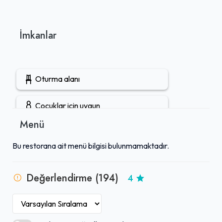
İmkanlar
Oturma alanı
Çocuklar için uygun
Menü
Gruplara uygun
Bu restorana ait menü bilgisi bulunmamaktadır.
Açık hava oturma alanı
Değerlendirme (194)
4
Öğle yemeği servisi
Tuvalet mevcut