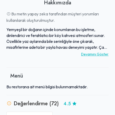
Hakkımızda
Bu metin yapay zeka tarafından müşteri yorumları
kullanılarak oluşturulmuştur.
Yemyeşil bir doğanın içinde konumlanan bu işletme,
dinlendirici ve ferahlatıcı bir köy kahvesi atmosferi sunar.
Özellikle yaz aylarında bile serinliğiyle öne çıkarak,
misafirlerine adeta bir yayla havası deneyimi yaşatır. Çam
ağaçlarının altında, eşsiz ova manzarası eşliğinde huzurlu
Devamını Göster
anlar vadeden mekan, temiz ve nefis havasıyla
ziyaretçilerini cezbeder. Samimi ve sıcak ortamıyla dikkat
çeken işletme, uygun fiyatlı çay ve lezzetli ikramlarıyla da
Menü
beğeni toplar. Haftanın her günü 08:00 ile 24:00 saatleri
arasında hizmet vermektedir.
Bu restorana ait menü bilgisi bulunmamaktadır.
Değerlendirme (72)
4.5