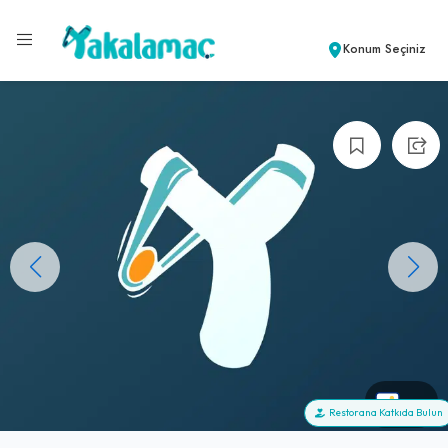
Konum Seçiniz
+0
Restorana Katkıda Bulun