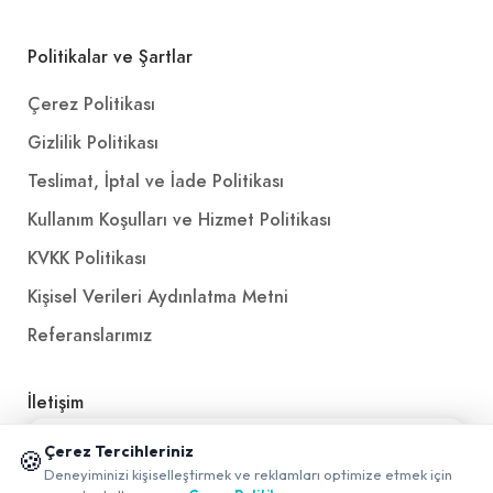
Politikalar ve Şartlar
Çerez Politikası
Gizlilik Politikası
Teslimat, İptal ve İade Politikası
Kullanım Koşulları ve Hizmet Politikası
KVKK Politikası
Kişisel Verileri Aydınlatma Metni
Referanslarımız
İletişim
E-Posta
iletisim@yakalamac.com.tr
📱 Mobil uygulamamızı keşfedin!
Çerez Tercihleriniz
🍪
✖
Deneyiminizi kişiselleştirmek ve reklamları optimize etmek için
0
Dokuz Eylül Üniversitesi Teknoparkı Adatepe Mah.