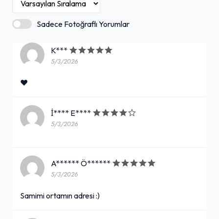
Sadece Fotoğraflı Yorumlar
K***
5/3/2026
❤️
İ**** E****
5/3/2026
A****** Ö******
5/3/2026
Samimi ortamın adresi :)