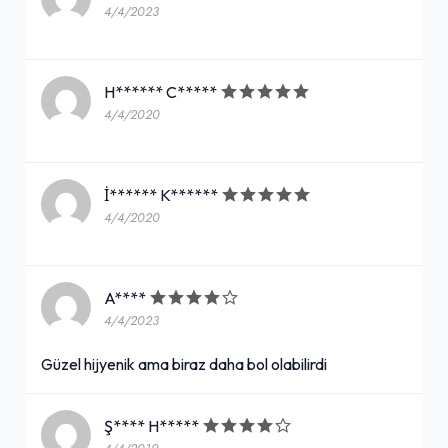
4/4/2023
H****** C*****
4/4/2020
İ****** K******
4/4/2020
A****
4/4/2023
Güzel hijyenik ama biraz daha bol olabilirdi
Ş**** H*****