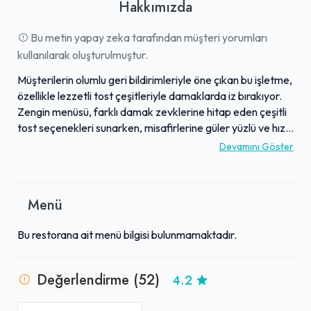
Hakkımızda
Bu metin yapay zeka tarafından müşteri yorumları
kullanılarak oluşturulmuştur.
Müşterilerin olumlu geri bildirimleriyle öne çıkan bu işletme,
özellikle lezzetli tost çeşitleriyle damaklarda iz bırakıyor.
Zengin menüsü, farklı damak zevklerine hitap eden çeşitli
tost seçenekleri sunarken, misafirlerine güler yüzlü ve hızlı
bir hizmet anlayışıyla yaklaşıyor. Hijyen konusunda
Devamını Göster
gösterilen özen, yorumlarda sıkça vurgulanarak mekanın
genel kalitesini artırıyor. Genel olarak "10 numara 5 yıldız"
olarak nitelendirilen işletme, samimi atmosferi ve kaliteli
Menü
sunumuyla misafirleri tarafından tavsiye edilen bir durak
olarak dikkat çekiyor.
Bu restorana ait menü bilgisi bulunmamaktadır.
Değerlendirme (52)
4.2