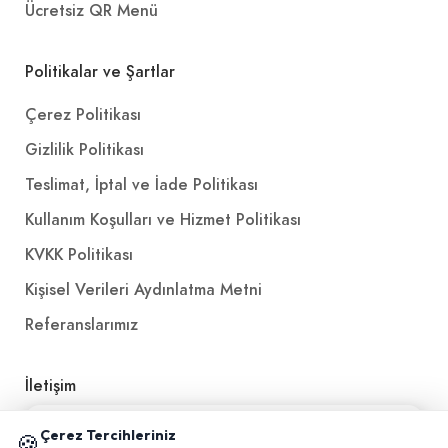
Ücretsiz QR Menü
Politikalar ve Şartlar
Çerez Politikası
Gizlilik Politikası
Teslimat, İptal ve İade Politikası
Kullanım Koşulları ve Hizmet Politikası
KVKK Politikası
Kişisel Verileri Aydınlatma Metni
Referanslarımız
İletişim
E-Posta
iletisim@yakalamac.com.tr
📱 Mobil uygulamamızı keşfedin!
Çerez Tercihleriniz
🍪