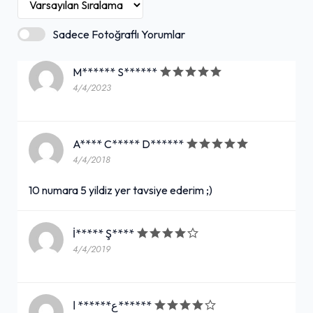
Sadece Fotoğraflı Yorumlar
M****** S******
4/4/2023
A**** C***** D******
4/4/2018
10 numara 5 yildiz yer tavsiye ederim ;)
İ***** Ş****
4/4/2019
ع****** ا******