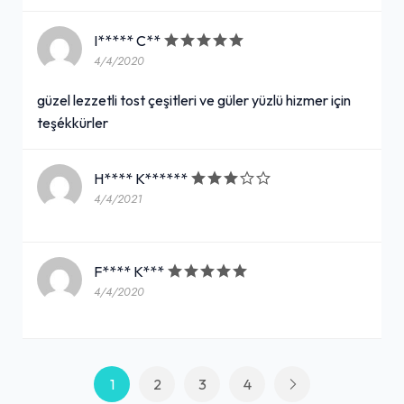
I***** C**
4/4/2020
güzel lezzetli tost çeşitleri ve güler yüzlü hizmer için
teşékkürler
H**** K******
4/4/2021
F**** K***
4/4/2020
1
2
3
4