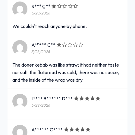
S*** Ç**
5/28/2026
We couldn't reach anyone by phone.
A***** C**
5/28/2026
The döner kebab was like straw; it had neither taste
nor salt, the flatbread was cold, there was no sauce,
and the inside of the wrap was dry.
İ**** B****** D***
5/28/2026
A****** C****