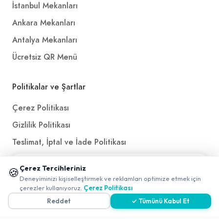
İstanbul Mekanları
Ankara Mekanları
Antalya Mekanları
Ücretsiz QR Menü
Politikalar ve Şartlar
Çerez Politikası
Gizlilik Politikası
Teslimat, İptal ve İade Politikası
Kullanım Koşulları ve Hizmet Politikası
📱 Mobil uygulamamızı keşfedin!
Çerez Tercihleriniz
🍪
✖
KVKK Politikası
Deneyiminizi kişiselleştirmek ve reklamları optimize etmek için
0
çerezler kullanıyoruz.
Çerez Politikası
Kişisel Verileri Aydınlatma Metni
Reddet
✓ Tümünü Kabul Et
Referanslarımız