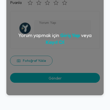
Puanla
Yorum yapmak için
Giriş Yap
veya
Kayıt Ol
Fotoğraf Yükle