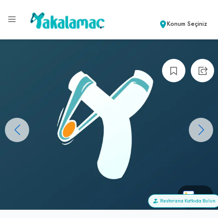
Konum Seçiniz
+0
Restorana Katkıda Bulun